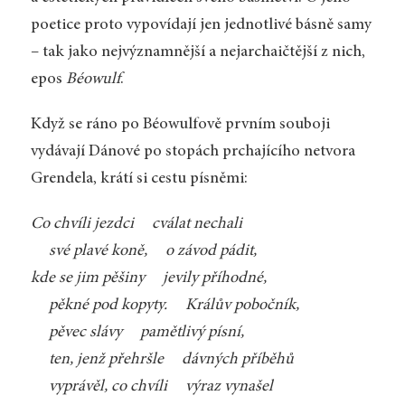
poetice proto vypovídají jen jednotlivé básně samy
– tak jako nejvýznamnější a nejarchaičtější z nich,
epos
Béowulf
.
Když se ráno po Béowulfově prvním souboji
vydávají Dánové po stopách prchajícího netvora
Grendela, krátí si cestu písněmi:
Co chvíli jezdci cválat nechali
své plavé koně, o závod pádit,
kde se jim pěšiny jevily příhodné,
pěkné pod kopyty. Králův pobočník,
pěvec slávy pamětlivý písní,
ten, jenž přehršle dávných příběhů
vyprávěl, co chvíli výraz vynašel