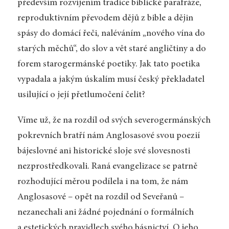
především rozvíjením tradice biblické parafráze,
reproduktivním převodem dějů z bible a dějin
spásy do domácí řeči, naléváním „nového vína do
starých měchů“, do slov a vět staré angličtiny a do
forem starogermánské poetiky. Jak tato poetika
vypadala a jakým úskalím musí český překladatel
usilující o její přetlumočení čelit?
Víme už, že na rozdíl od svých severogermánských
pokrevních bratří nám Anglosasové svou poezií
bájeslovné ani historické sloje své slovesnosti
nezprostředkovali. Raná evangelizace se patrně
rozhodující měrou podílela i na tom, že nám
Anglosasové – opět na rozdíl od Seveřanů –
nezanechali ani žádné pojednání o formálních
a estetických pravidlech svého básnictví. O jeho