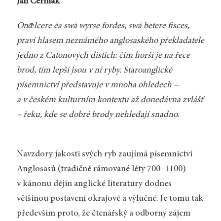
Jan Čermák
Onǣlcere ēa swā wyrse fordes, swā betere fisces,
praví hlasem neznámého anglosaského překladatele
jedno z Catonových distich: čím horší je na řece
brod, tím lepší jsou v ní ryby. Staroanglické
písemnictví představuje v mnoha ohledech –
a v českém kulturním kontextu až donedávna zvlášť
– řeku, kde se dobré brody nehledají snadno.
Navzdory jakosti svých ryb zaujímá písemnictví
Anglosasů (tradičně rámované léty 700–1100)
v kánonu dějin anglické literatury dodnes
většinou postavení okrajové a výlučné. Je tomu tak
především proto, že čtenářský a odborný zájem