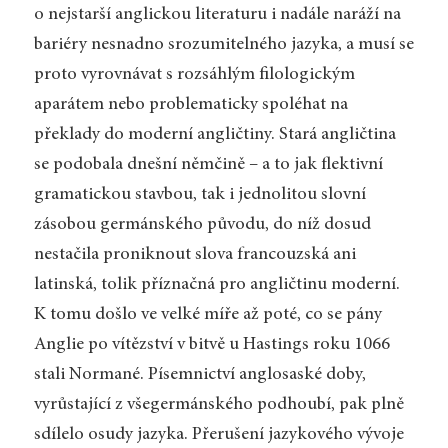
o nejstarší anglickou literaturu i nadále naráží na
bariéry nesnadno srozumitelného jazyka, a musí se
proto vyrovnávat s rozsáhlým filologickým
aparátem nebo problematicky spoléhat na
překlady do moderní angličtiny. Stará angličtina
se podobala dnešní němčině – a to jak flektivní
gramatickou stavbou, tak i jednolitou slovní
zásobou germánského původu, do níž dosud
nestačila proniknout slova francouzská ani
latinská, tolik příznačná pro angličtinu moderní.
K tomu došlo ve velké míře až poté, co se pány
Anglie po vítězství v bitvě u Hastings roku 1066
stali Normané. Písemnictví anglosaské doby,
vyrůstající z všegermánského podhoubí, pak plně
sdílelo osudy jazyka. Přerušení jazykového vývoje