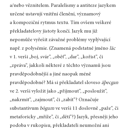
a/nebo věznitelem. Paralelismy a antiteze jazykem
určené ustavují vnitřní členění, významový
a kompoziční rytmus textu. Tím ovšem veškeré
překladatelovy jistoty končí. Jazyk mu již
nepomůže vyřešit závažné problémy vyplývající
např. z polysémie. (Znamená podstatné jméno
lāc
v 1. verši „boj, svár“, „oběť“, „dar“, „kořist“, či
„zpráva“, jakkoli některé z těchto významů jsou
pravděpodobnější a jiné naopak méně
pravděpodobné? Má si překladatel sloveso
āþecgan
ve 2. verši vyložit jako „přijmout“, „posloužit“,
„nakrmit“, „zajmout“, či „zabít“? Označuje
substantivum
bōgum
ve verši 11 doslovně „paže“, či
metaforicky „mříže“, či „děti“?) Jazyk, přesněji jeho
podoba v rukopisu, překladateli neumožní ani