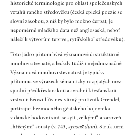
historické terminologie pro oblast společenských
vztahů raného středověku (česká epická poezie se
slovní zásobou, z níž by bylo možno čerpat, je
nepoměrně mladšího data než anglosaská, neboť
náleží k výtvorům teprve „rytířského“ středověku).
Toto jádro přitom bývá významově či strukturně
mnohovrstevnaté, a leckdy tudíž i nejednoznačné.
Významová mnohovrstevnatost je typicky
přítomna ve výrazech sémanticky rozpjatých mezi
spodní předkřesťanskou a svrchní křesťanskou
vrstvou: Béowulfův nestvůrný protivník Grendel,
požírající bezmocného géatského bojovníka
v dánské hodovní síni, se sytí „velkými“, a zároveň
„hříšnými“ sousty (v. 743,
synsnǣdum
). Strukturní