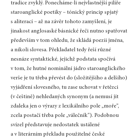
tradice zvyklý. Ponecháme-li nejvlastnější pilíře
staroanglické poetiky – tónický princip spjatý
s aliterací – až na závěr tohoto zamyšlení, je
jinakost anglosaské básnické řeči nutno spatřovat
především v tom ohledu, že skládá poezii jména,
a nikoli slovesa. Překladatel tedy řeší různé
nesnáze syntaktické, jejichž podstata spočívá
v tom, že hutné nominální jádro staroanglického
verše je tu třeba převést do (složitějšího a delšího)
vyjádření slovesného, tu zase uchovat v řetězci
(v češtině) nehledaných synonym (a nemusí jít
zdaleka jen o výrazy z lexikálního pole „moře“,
zcela postačí třeba pole „válečník“). Podobnou
svízel představuje nedostatek ustálené
a v literárním překladu použitelné české