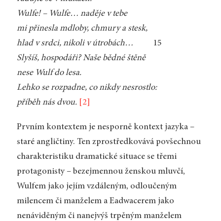
Wulfe! – Wulfe… naděje v tebe
mi přinesla mdloby, chmury a stesk,
hlad v srdci, nikoli v útrobách…
15
Slyšíš, hospodáři? Naše bědné štěně
nese Wulf do lesa.
Lehko se rozpadne, co nikdy nesrostlo:
příběh nás dvou.
[2]
Prvním kontextem je nesporně kontext jazyka –
staré angličtiny. Ten zprostředkovává povšechnou
charakteristiku dramatické situace se třemi
protagonisty – bezejmennou ženskou mluvčí,
Wulfem jako jejím vzdáleným, odloučeným
milencem či manželem a Eadwacerem jako
nenáviděným či nanejvýš trpěným manželem