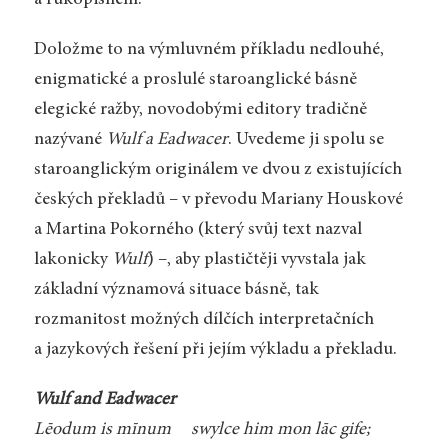
a rukopisném.
Doložme to na výmluvném příkladu nedlouhé,
enigmatické a proslulé staroanglické básně
elegické ražby, novodobými editory tradičně
nazývané
Wulf a Eadwacer
. Uvedeme ji spolu se
staroanglickým originálem ve dvou z existujících
českých překladů – v převodu Mariany Houskové
a Martina Pokorného (který svůj text nazval
lakonicky
Wulf
) –, aby plastičtěji vyvstala jak
základní významová situace básně, tak
rozmanitost možných dílčích interpretačních
a jazykových řešení při jejím výkladu a překladu.
Wulf and Eadwacer
Lēodum is mīnum swylce him mon lāc gife;