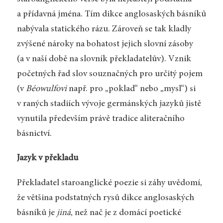
a přídavná jména. Tím dikce anglosaských básníků
nabývala statického rázu. Zároveň se tak kladly
zvýšené nároky na bohatost jejich slovní zásoby
(a v naší době na slovník překladatelův). Vznik
početných řad slov souznačných pro určitý pojem
(v
Béowulfovi
např. pro „poklad“ nebo „mysl“) si
v raných stadiích vývoje germánských jazyků jistě
vynutila především právě tradice aliteračního
básnictví.
Jazyk v překladu
Překladatel staroanglické poezie si záhy uvědomí,
že většina podstatných rysů dikce anglosaských
básníků je
jiná
, než nač je z domácí poetické