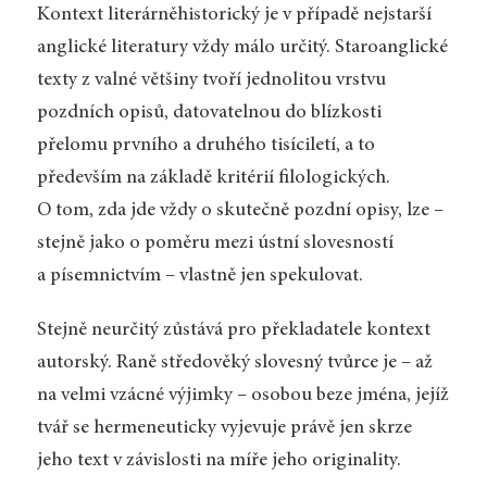
Kontext literárněhistorický je v případě nejstarší
anglické literatury vždy málo určitý. Staroanglické
texty z valné většiny tvoří jednolitou vrstvu
pozdních opisů, datovatelnou do blízkosti
přelomu prvního a druhého tisíciletí, a to
především na základě kritérií filologických.
O tom, zda jde vždy o skutečně pozdní opisy, lze –
stejně jako o poměru mezi ústní slovesností
a písemnictvím – vlastně jen spekulovat.
Stejně neurčitý zůstává pro překladatele kontext
autorský. Raně středověký slovesný tvůrce je – až
na velmi vzácné výjimky – osobou beze jména, jejíž
tvář se hermeneuticky vyjevuje právě jen skrze
jeho text v závislosti na míře jeho originality.