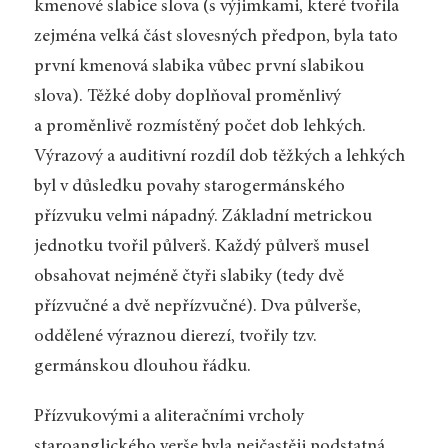
kmenové slabice slova (s výjimkami, které tvořila
zejména velká část slovesných předpon, byla tato
první kmenová slabika vůbec první slabikou
slova). Těžké doby doplňoval proměnlivý
a proměnlivě rozmístěný počet dob lehkých.
Výrazový a auditivní rozdíl dob těžkých a lehkých
byl v důsledku povahy starogermánského
přízvuku velmi nápadný. Základní metrickou
jednotku tvořil půlverš. Každý půlverš musel
obsahovat nejméně čtyři slabiky (tedy dvě
přízvučné a dvě nepřízvučné). Dva půlverše,
oddělené výraznou dierezí, tvořily tzv.
germánskou dlouhou řádku.
Přízvukovými a aliteračními vrcholy
staroanglického verše byla nejčastěji podstatná