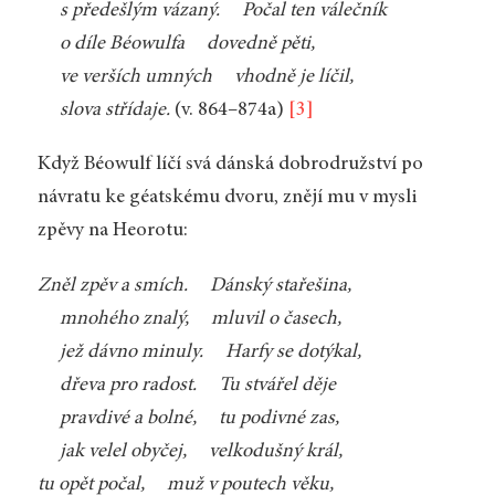
s předešlým vázaný. Počal ten válečník
o díle Béowulfa dovedně pěti,
ve verších umných vhodně je líčil,
slova střídaje.
(v. 864–874a)
[3]
Když Béowulf líčí svá dánská dobrodružství po
návratu ke géatskému dvoru, znějí mu v mysli
zpěvy na Heorotu:
Zněl zpěv a smích. Dánský stařešina,
mnohého znalý, mluvil o časech,
jež dávno minuly. Harfy se dotýkal,
dřeva pro radost. Tu stvářel děje
pravdivé a bolné, tu podivné zas,
jak velel obyčej, velkodušný král,
tu opět počal, muž v poutech věku,