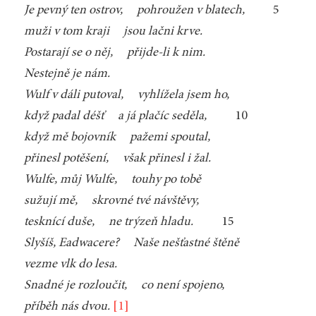
Je pevný ten ostrov, pohroužen v blatech,
5
muži v tom kraji jsou lačni krve.
Postarají se o něj, přijde-li k nim.
Nestejně je nám.
Wulf v dáli putoval, vyhlížela jsem ho,
když padal déšť a já plačíc seděla,
10
když mě bojovník pažemi spoutal,
přinesl potěšení, však přinesl i žal.
Wulfe, můj Wulfe, touhy po tobě
sužují mě, skrovné tvé návštěvy,
tesknící duše, ne trýzeň hladu.
15
Slyšíš, Eadwacere? Naše nešťastné štěně
vezme vlk do lesa.
Snadné je rozloučit, co není spojeno,
příběh nás dvou.
[1]