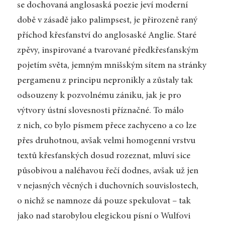
se dochovaná anglosaská poezie jeví moderní
době v zásadě jako palimpsest, je přirozeně raný
příchod křesťanství do anglosaské Anglie. Staré
zpěvy, inspirované a tvarované předkřesťanským
pojetím světa, jemným mnišským sítem na stránky
pergamenu z principu nepronikly a zůstaly tak
odsouzeny k pozvolnému zániku, jak je pro
výtvory ústní slovesnosti příznačné. To málo
z nich, co bylo písmem přece zachyceno a co lze
přes druhotnou, avšak velmi homogenní vrstvu
textů křesťanských dosud rozeznat, mluví sice
působivou a naléhavou řečí dodnes, avšak už jen
v nejasných věcných i duchovních souvislostech,
o nichž se namnoze dá pouze spekulovat – tak
jako nad starobylou elegickou písní o Wulfovi