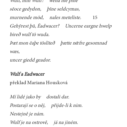
Wulf, mīn Wulf! wēna mē þīne
sēoce gedydon, þīne seldcymas,
murnende mōd, nales metelīste.
15
Gehȳrest þū, Ēadwacer? Uncerne eargne hwelp
bireð wulf tō wuda.
Þæt mon ēaþe tōslīteð þætte nǣfre gesomnad
wæs,
uncer giedd geador.
Wulf a Eadwacer
překlad Mariana Housková
Mí lidé jako by dostali dar.
Postarají se o něj, přijde-li k nim.
Nestejně je nám.
Wulf je na ostrově, já na jiném.