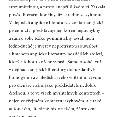
srozumitelnou, a proto i nepříliš žádoucí. Získala
pověst literární končiny, jíž je radno se vyhnout.
V dějinách anglické literatury sice staroanglické
písemnictví představuje její kořen nepochybný
a sám o sobě těžko pominutelný, avšak není
jednoduché je uvést v nepřetržitou souvislost
s kmenem anglické literatury pozdějších století,
který z tohoto kořene vyrašil. Samo o sobě tvoří
v dějinách anglické literatury dobu zdánlivě
homogenní a z hlediska svého vnitřního vývoje
pro čtenáře stejně jako překladatele nedobře
čitelnou, a to ve všech myslitelných kontextech –
nejen ve zřejmém kontextu jazykovém, ale také
autorském, literárně-historickém, žánrovém