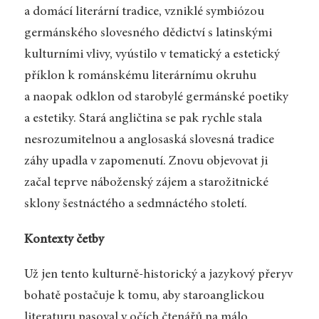
a domácí literární tradice, vzniklé symbiózou
germánského slovesného dědictví s latinskými
kulturními vlivy, vyústilo v tematický a estetický
příklon k románskému literárnímu okruhu
a naopak odklon od starobylé germánské poetiky
a estetiky. Stará angličtina se pak rychle stala
nesrozumitelnou a anglosaská slovesná tradice
záhy upadla v zapomenutí. Znovu objevovat ji
začal teprve náboženský zájem a starožitnické
sklony šestnáctého a sedmnáctého století.
Kontexty četby
Už jen tento kulturně-historický a jazykový přeryv
bohatě postačuje k tomu, aby staroanglickou
literaturu pasoval v očích čtenářů na málo