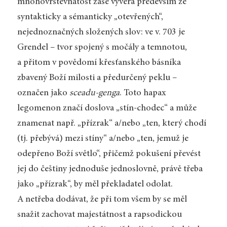
mnohovrstevnatost zase vyvěrá především ze
syntakticky a sémanticky „otevřených“,
nejednoznačných složených slov: ve v. 703 je
Grendel – tvor spojený s močály a temnotou,
a přitom v povědomí křesťanského básníka
zbavený Boží milosti a předurčený peklu –
označen jako
sceadu-genga
. Toto hapax
legomenon značí doslova „stín-chodec“ a může
znamenat např. „přízrak“ a/nebo „ten, který chodí
(tj. přebývá) mezi stíny“ a/nebo „ten, jemuž je
odepřeno Boží světlo“, přičemž pokušení převést
jej do češtiny jednoduše jednoslovně, právě třeba
jako „přízrak“, by měl překladatel odolat.
A netřeba dodávat, že při tom všem by se měl
snažit zachovat majestátnost a rapsodickou