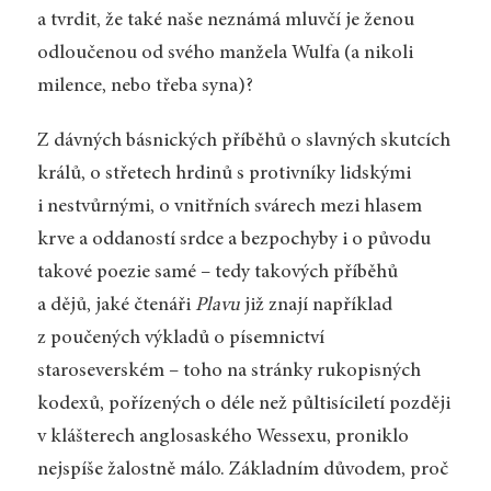
a tvrdit, že také naše neznámá mluvčí je ženou
odloučenou od svého manžela Wulfa (a nikoli
milence, nebo třeba syna)?
Z dávných básnických příběhů o slavných skutcích
králů, o střetech hrdinů s protivníky lidskými
i nestvůrnými, o vnitřních svárech mezi hlasem
krve a oddaností srdce a bezpochyby i o původu
takové poezie samé – tedy takových příběhů
a dějů, jaké čtenáři
Plavu
již znají například
z poučených výkladů o písemnictví
staroseverském – toho na stránky rukopisných
kodexů, pořízených o déle než půltisíciletí později
v klášterech anglosaského Wessexu, proniklo
nejspíše žalostně málo. Základním důvodem, proč