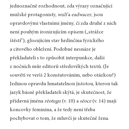
jednoznačně rozhodnout, zda výrazy označující
mužské protagonisty,
wulf
a
eadwacer
, jsou
opravdovými vlastními jmény, či zda druhé z nich
není pouhým ironizujícím opisem („strážce
štěstí“), glosujícím stav hrdinčina fyzického
a citového obležení. Podobné nesnáze je
překladateli s to způsobit interpunkce, další
z nočních můr editorů středověkých textů. (Je
souvětí ve verši 2 konstatováním, nebo otázkou?)
Jedinou opravdu hmatatelnou jistotou, kterou tak
jazyk básně překladateli skýtá, je skutečnost, že
přídavná jména
rēotugu
(v. 10) a
sēoce
(v. 14) mají
koncovky feminina, a že tedy není třeba
pochybovat o tom, že mluvčí je skutečně žena.