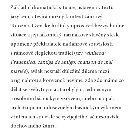
Základní dramatická situace, ustavená v textu
jazykem, otevírá možný kontext žánrový.
Totožnost ženské hrdinky uprostřed bezvýchodné
situace a její lakonický, náznakově stavěný stesk
upomene překladatele na žánrové souvislosti
s rámcově elegickou tradicí (tzv.
winileod;
Frauenlied; cantiga de amigo; chanson de mal
mariée
), avšak nezruší důležité dilema mezi
originalitou a konvencí: nevíme, zda zde máme co
dělat se svébytným a starobylým, jedinečným
a osobním básnickým vzryvem, anebo naopak
archaizujícím, oduševnělým básnickým výkonem
v intencích souvisle se vyvíjejícího, ač nesouvisle
dochovaného žánru.