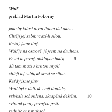
Wulf
překlad Martin Pokorný
Jako by kdosi mým lidem dal dar…
Chtějí jej zabít, vrazí-li silou.
Každý jsme jiný.
Wulf je na ostrově, já jsem na druhém.
První je pevný, obklopen blaty,
5
dlí tam muži s krutou myslí,
chtějí jej zabít, až srazí se silou.
Každý jsme jiný.
Wulf byl v dáli, já v něj doufala,
vzlykala schoulená, zkrápěná deštěm,
10
svíraná pouty pevných paží,
radujíc se v mukách.