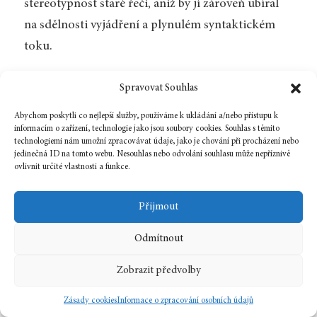
stereotypnost staré řeči, aniž by jí zároveň ubíral
na sdělnosti vyjádření a plynulém syntaktickém
toku.
Aby se mu to podařilo, musí se vyrovnat s oběma
Spravovat Souhlas
cizorodými pilíři staroanglického verše –
Abychom poskytli co nejlepší služby, používáme k ukládání a/nebo přístupu k
tónickým principem a aliterací –, přičemž druhý
informacím o zařízení, technologie jako jsou soubory cookies. Souhlas s těmito
technologiemi nám umožní zpracovávat údaje, jako je chování při procházení nebo
z nich je, zdá se, zároveň klíčem k prvnímu.
jedinečná ID na tomto webu. Nesouhlas nebo odvolání souhlasu může nepříznivě
ovlivnit určité vlastnosti a funkce.
Aliterační princip je české poezii nepochybně cizí,
přinejmenším v té podobě, v jaké působil v poetice
Přijmout
starých Germánů. Otázka, zda aliteraci
Odmítnout
v překladech jejich slovesných děl využít, proto
představuje tradiční dilema
[4]
. Hlavním důvodem
Zobrazit předvolby
v neprospěch užití aliterace je zásadní rozdíl
Zásady cookies
Informace o zpracování osobních údajů
v povaze přízvuku. Tím, že se češtině –