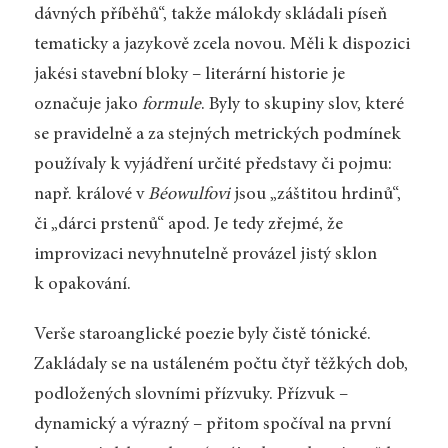
dávných příběhů“, takže málokdy skládali píseň
tematicky a jazykově zcela novou. Měli k dispozici
jakési stavební bloky – literární historie je
označuje jako
formule
. Byly to skupiny slov, které
se pravidelně a za stejných metrických podmínek
používaly k vyjádření určité představy či pojmu:
např. králové v
Béowulfovi
jsou „záštitou hrdinů“,
či „dárci prstenů“ apod. Je tedy zřejmé, že
improvizaci nevyhnutelně provázel jistý sklon
k opakování.
Verše staroanglické poezie byly čistě tónické.
Zakládaly se na ustáleném počtu čtyř těžkých dob,
podložených slovními přízvuky. Přízvuk –
dynamický a výrazný – přitom spočíval na první