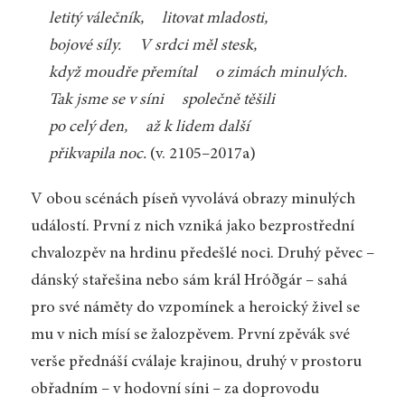
letitý válečník, litovat mladosti,
bojové síly. V srdci měl stesk,
když moudře přemítal o zimách minulých.
Tak jsme se v síni společně těšili
po celý den, až k lidem další
přikvapila noc.
(v. 2105–2017a)
V obou scénách píseň vyvolává obrazy minulých
událostí. První z nich vzniká jako bezprostřední
chvalozpěv na hrdinu předešlé noci. Druhý pěvec –
dánský stařešina nebo sám král Hróðgár – sahá
pro své náměty do vzpomínek a heroický živel se
mu v nich mísí se žalozpěvem. První zpěvák své
verše přednáší cválaje krajinou, druhý v prostoru
obřadním – v hodovní síni – za doprovodu