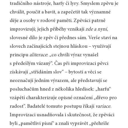
tradičního nástroje, harfy či lyry. Smyslem zpěvu je
chválit, poučit a bavit, a zapečetit tak významné
děje a osoby v rodové paměti. Zpěváci patrně
improvizují; jejich příběhy vznikají
zde a nyní
,
slovesné dílo je zpěv či přednes sám. Verše staví na
slovech začínajících stejnou hláskou – využívají
principu
aliterace
: „co chvíli výraz vynašel
s předešlým vázaný“. Čas při improvizaci pěvci
získávají „střídáním slov“ – bytosti a věci se
neoznačují jedním výrazem, ale představují se
posluchačům hned z několika hledisek: „harfu“
vzápětí charakterizuje opisné označení „dřevo pro
radost“. Badatelé tomuto postupu říkají
variace
.
Improvizaci usnadňovala i skutečnost, že zpěváci
byli „pamětlivi písní“ a znali vyprávět „přehršle