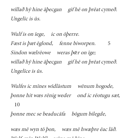
willað hȳ hine āþecgan gif hē on þrēat cymeð.
Ungelīc is ūs.
Wulf is on īege, ic on ōþerre.
Fæst is þæt ēglond, fenne biworpen.
5
Sindon wælrēowe weras þǣr on īge;
willað hȳ hine āþecgan gif hē on þrēat cymeð.
Ungelīce is ūs.
Wulfes ic mīnes wīdlāstum wēnum hogode,
þonne hit wæs rēnig weder ond ic rēotugu sæt,
10
þonne mec se beaducāfa bōgum bilegde,
wæs mē wyn tō þon, wæs mē hwæþre ēac lāð.