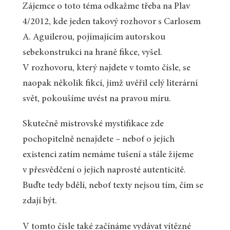
Zájemce o toto téma odkažme třeba na Plav
4/2012, kde jeden takový rozhovor s Carlosem
A. Aguilerou, pojímajícím autorskou
sebekonstrukci na hraně fikce, vyšel.
V rozhovoru, který najdete v tomto čísle, se
naopak několik fikcí, jimž uvěřil celý literární
svět, pokoušíme uvést na pravou míru.
Skutečně mistrovské mystifikace zde
pochopitelně nenajdete – neboť o jejich
existenci zatím nemáme tušení a stále žijeme
v přesvědčení o jejich naprosté autenticitě.
Buďte tedy bdělí, neboť texty nejsou tím, čím se
zdají být.
V tomto čísle také začínáme vydávat vítězné