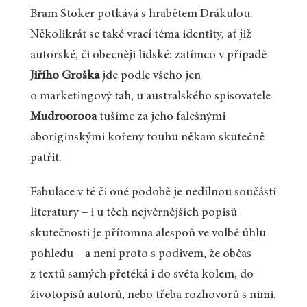
Bram Stoker potkává s hrabětem Drákulou.
Několikrát se také vrací téma identity, ať již
autorské, či obecněji lidské: zatímco v případě
Jiřího Groška
jde podle všeho jen
o marketingový tah, u australského spisovatele
Mudroorooa
tušíme za jeho falešnými
aboriginskými kořeny touhu někam skutečně
patřit.
Fabulace v té či oné podobě je nedílnou součástí
literatury – i u těch nejvěrnějších popisů
skutečnosti je přítomna alespoň ve volbě úhlu
pohledu – a není proto s podivem, že občas
z textů samých přetéká i do světa kolem, do
životopisů autorů, nebo třeba rozhovorů s nimi.