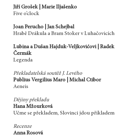
Jiří Grošek | Marie Iljašenko
Five o’clock
Joan Perucho | Jan Schejbal
Hrabě Drákula a Bram Stoker v Luhačovicích
Lubina a Dušan Hajduk-Veljkovićovi | Radek
Čermák
Legenda
Překladatelská soutěž J. Levého
Publius Vergilius Maro | Michal Ctibor
Aeneis
Dějiny překladu
Hana Mžourková
Učme se překladem, Slovinci jdou příkladem
Recenze
Anna Rosová