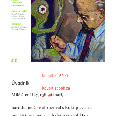
Koupit za 69 Kč
Úvodník
Koupit ebook za
Milé čtenářky, milí čtenáři,
49 Kč
národu, jenž se obrozoval s Rukopisy a za
největší postavu svých dějin si zvolil Járu