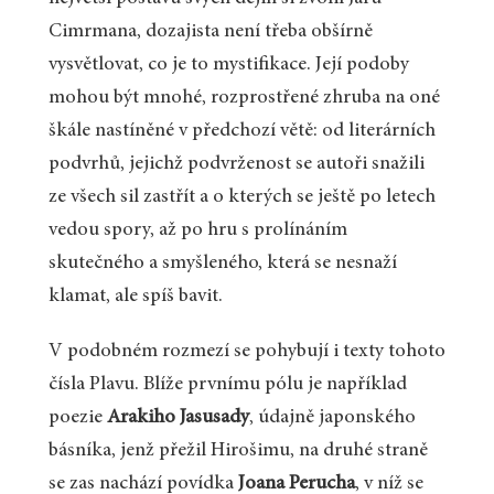
Cimrmana, dozajista není třeba obšírně
vysvětlovat, co je to mystifikace. Její podoby
mohou být mnohé, rozprostřené zhruba na oné
škále nastíněné v předchozí větě: od literárních
podvrhů, jejichž podvrženost se autoři snažili
ze všech sil zastřít a o kterých se ještě po letech
vedou spory, až po hru s prolínáním
skutečného a smyšleného, která se nesnaží
klamat, ale spíš bavit.
V podobném rozmezí se pohybují i texty tohoto
čísla Plavu. Blíže prvnímu pólu je například
poezie
Arakiho Jasusady
, údajně japonského
básníka, jenž přežil Hirošimu, na druhé straně
se zas nachází povídka
Joana Perucha
, v níž se