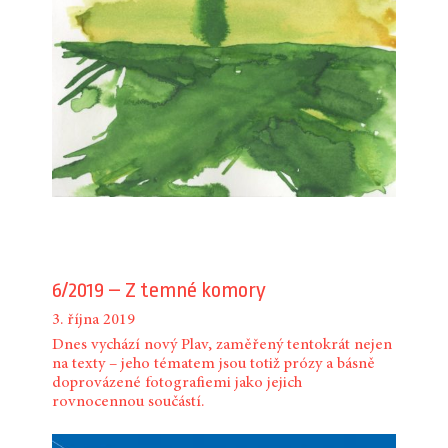
6/2019 – Z temné komory
3. října 2019
Dnes vychází nový Plav, zaměřený tentokrát nejen
na texty – jeho tématem jsou totiž prózy a básně
doprovázené fotografiemi jako jejich
rovnocennou součástí.