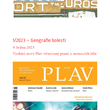
1/2023 – Geografie bolesti
9. ledna 2023
Vychází nový Plav věnovaný psaní o nemocích těla.