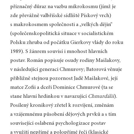
příznačný důraz na vazbu mikrokosmu (jímž je
zde převážně valbřišské sídliště Pískový vrch)
s makrokosmem společnosti a „velkých dějin“
(společenskopolitická situace v socialistickém
Polsku zhruba od počátku Gierkovy vlády do roku
1989). S žánrem souvisí i mnohost hlavních
postav. Román popisuje osudy rodiny Maślakovy,
v následující generaci Chmurovy; Batorová věnuje
přibližně stejnou pozornost Jadě Maślakové, její
matce Zofii a dceři Dominice Chmurové (ta se
stane hlavní hrdinkou v navazující
Chmurdálii
).
Posílený kronikový zřetel k rozvíjení, změnám
a vzájemnému působení dějových prvků a s tím
související oslabená psychologizace postav
a využití nepřímé a polopřímé řeči (klasické