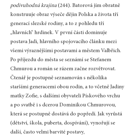
podivuhodná krajina
(244). Batorová jím obratně
konstruuje obraz výseče dějin Polska a života tří
generací slezské rodiny, a to z pohledu tří
„hlavních“ hrdinek. V první části dominuje
postava Jadi, hlavního spojovacího článku mezi
všemi výraznějšími postavami a městem Valbřich.
Po příjezdu do města se seznámí se Stefanem
Chmurou a román se rázem začne rozvětvovat.
Čtenář je postupně seznamován s několika
staršími generacemi obou rodin, a to včetně Jadiny
matky Zofie, s dalšími obyvateli Pískového vrchu
a po svatbě i s dcerou Dominikou Chmurovou,
která se postupně dostává do popředí. Jak vyrůstá
(dětství, škola, puberta, dospívání), vynořují se
další, často velmi barvité postavy,