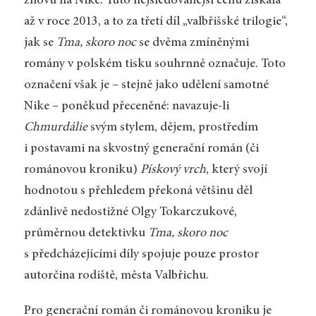
znovu na Nike. Tuto nejsledovanější cenu získala
až v roce 2013, a to za třetí díl „valbřišské trilogie“,
jak se
Tma, skoro noc
se dvěma zmíněnými
romány v polském tisku souhrnně označuje. Toto
označení však je – stejně jako udělení samotné
Nike – poněkud přeceněné: navazuje-li
Chmurdálie
svým stylem, dějem, prostředím
i postavami na skvostný generační román (či
románovou kroniku)
Pískový vrch
, který svojí
hodnotou s přehledem překoná většinu děl
zdánlivě nedostižné Olgy Tokarczukové,
průměrnou detektivku
Tma, skoro noc
s předcházejícími díly spojuje pouze prostor
autorčina rodiště, města Valbřichu.
Pro generační román či románovou kroniku je