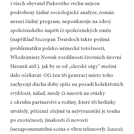
i všech obyvatel Pískového vrchu nejsou
podrobeny žádné sociologické analýze, román
nerazí žádný program, nepoukazuje na zdroj
společenského napětí či společenských změn
(například Szczepan Twardoch takto pojímá
problematiku polsko-německé totožnosti,
Włodzimierz Nowak rozdílnosti životních úrovní
Slezanů atd.), jak by se od „slezské ságy“ možná
dalo očekávat. Oči žen tří generací místo toho
zachycují ducha doby spíše na pozadí kolektivních
zvyklostí, nálad, módy či názorů na otázky
z okruhu partnerství a rodiny, které tři hrdinky
utvářely, přičemž zřejmě ta nejvýraznější je touha
po exotičnosti, jinakosti či novosti
(nezapomenutelná scéna o vlivu telenovely
Isaura
).