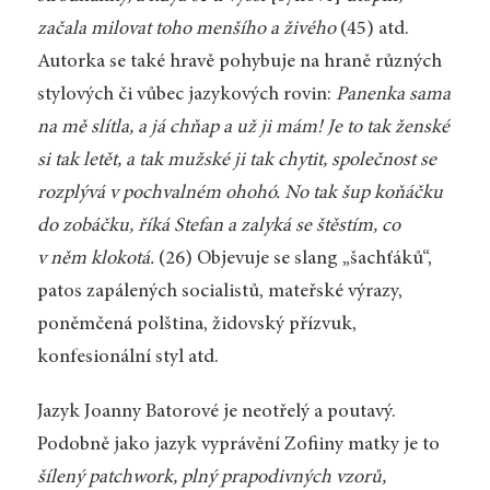
začala milovat toho menšího a živého
(45) atd.
Autorka se také hravě pohybuje na hraně různých
stylových či vůbec jazykových rovin:
Panenka sama
na mě slítla, a já chňap a už ji mám! Je to tak ženské
si tak letět, a tak mužské ji tak chytit, společnost se
rozplývá v pochvalném ohohó. No tak šup koňáčku
do zobáčku, říká Stefan a zalyká se štěstím, co
v něm klokotá.
(26) Objevuje se slang „šachťáků“,
patos zapálených socialistů, mateřské výrazy,
poněmčená polština, židovský přízvuk,
konfesionální styl atd.
Jazyk Joanny Batorové je neotřelý a poutavý.
Podobně jako jazyk vyprávění Zofiiny matky je to
šílený patchwork, plný prapodivných vzorů,