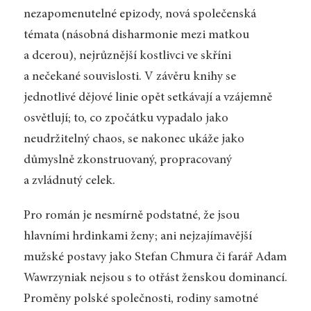
nezapomenutelné epizody, nová společenská
témata (násobná disharmonie mezi matkou
a dcerou), nejrůznější kostlivci ve skříni
a nečekané souvislosti. V závěru knihy se
jednotlivé dějové linie opět setkávají a vzájemně
osvětlují; to, co zpočátku vypadalo jako
neudržitelný chaos, se nakonec ukáže jako
důmyslně zkonstruovaný, propracovaný
a zvládnutý celek.
Pro román je nesmírně podstatné, že jsou
hlavními hrdinkami ženy; ani nejzajímavější
mužské postavy jako Stefan Chmura či farář Adam
Wawrzyniak nejsou s to otřást ženskou dominancí.
Proměny polské společnosti, rodiny samotné