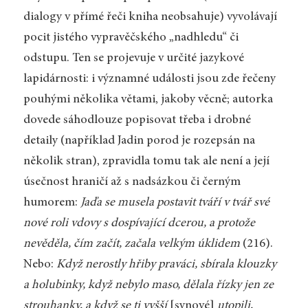
dialogy v přímé řeči kniha neobsahuje) vyvolávají
pocit jistého vypravěčského „nadhledu“ či
odstupu. Ten se projevuje v určité jazykové
lapidárnosti: i významné události jsou zde řečeny
pouhými několika větami, jakoby věcně; autorka
dovede sáhodlouze popisovat třeba i drobné
detaily (například Jadin porod je rozepsán na
několik stran), zpravidla tomu tak ale není a její
úsečnost hraničí až s nadsázkou či černým
humorem:
Jaďa se musela postavit tváří v tvář své
nové roli vdovy s dospívající dcerou, a protože
nevěděla, čím začít, začala velkým úklidem
(216).
Nebo:
Když nerostly hřiby praváci, sbírala klouzky
a holubinky, když nebylo maso, dělala řízky jen ze
strouhanky, a když se ti vyšší
[synové]
utopili,