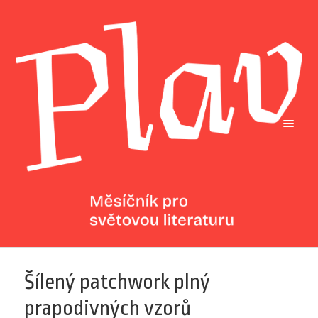
Šílený patchwork plný
prapodivných vzorů