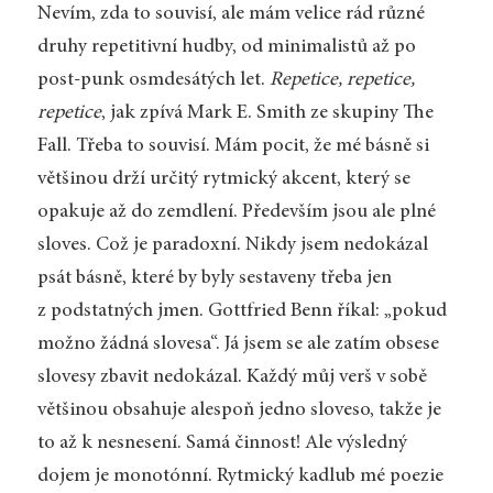
Nevím, zda to souvisí, ale mám velice rád různé
druhy repetitivní hudby, od minimalistů až po
post-punk osmdesátých let.
Repetice, repetice,
repetice
, jak zpívá Mark E. Smith ze skupiny The
Fall. Třeba to souvisí. Mám pocit, že mé básně si
většinou drží určitý rytmický akcent, který se
opakuje až do zemdlení. Především jsou ale plné
sloves. Což je paradoxní. Nikdy jsem nedokázal
psát básně, které by byly sestaveny třeba jen
z podstatných jmen. Gottfried Benn říkal: „pokud
možno žádná slovesa“. Já jsem se ale zatím obsese
slovesy zbavit nedokázal. Každý můj verš v sobě
většinou obsahuje alespoň jedno sloveso, takže je
to až k nesnesení. Samá činnost! Ale výsledný
dojem je monotónní. Rytmický kadlub mé poezie