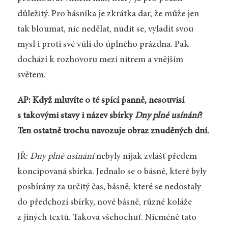
důležitý. Pro básníka je zkrátka dar, že může jen
tak bloumat, nic nedělat, nudit se, vyladit svou
mysl i proti své vůli do úplného prázdna. Pak
dochází k rozhovoru mezi nitrem a vnějším
světem.
AP: Když mluvíte o té spící panně, nesouvisí
s takovými stavy i název sbírky
Dny plné usínání
?
Ten ostatně trochu navozuje obraz znuděných dní.
JŘ:
Dny plné usínání
nebyly nijak zvlášť předem
koncipovaná sbírka. Jednalo se o básně, které byly
posbírány za určitý čas, básně, které se nedostaly
do předchozí sbírky, nové básně, různé koláže
z jiných textů. Taková všehochuť. Nicméně tato