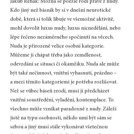
Jakub Řehák: Možná se poezie rodí právě z nudy.
Kdo jiný než básník by si v dnešní neurotické
době, která si tolik libuje ve všemožné aktivitě,
mohl dovolit luxus nudy, luxus nicnedělání, nebo
lépe řečeno nezáměrného spočinutí na věcech.
Nuda je přirozeně velice osobní kategorie.
Můžeme ji chápat třeba jako zemdlenost,
odevzdání se situaci či okamžiku. Nuda ale může
být také nečinnost, vnitřní vyhasnutí, prázdno –
a mezi těmito kategoriemi je potřeba rozlišovat.
Než se vůbec báseň zrodí, musí jí předcházet
vnitřní soustředění, vyladění, kontemplace. To
všechno může vznikat paradoxně z nudy. Záleží
jistě na typu osobnosti, někdo umí být sám se
sebou a jiný musí stále vykonávat všetečnou