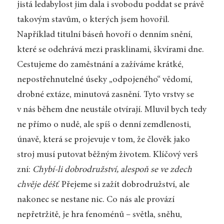
jistá ledabylost jim dala i svobodu poddat se právě
takovým stavům, o kterých jsem hovořil.
Například titulní báseň hovoří o denním snění,
které se odehrává mezi prasklinami, škvírami dne.
Cestujeme do zaměstnání a zažíváme krátké,
nepostřehnutelné úseky „odpojeného“ vědomí,
drobné extáze, minutová zasnění. Tyto vrstvy se
v nás během dne neustále otvírají. Mluvil bych tedy
ne přímo o nudě, ale spíš o denní zemdlenosti,
únavě, která se projevuje v tom, že člověk jako
stroj musí putovat běžným životem. Klíčový verš
zní:
Chybí-li dobrodružství, alespoň se ve zdech
chvěje déšť
. Přejeme si zažít dobrodružství, ale
nakonec se nestane nic. Co nás ale provází
nepřetržitě, je hra fenoménů – světla, sněhu,