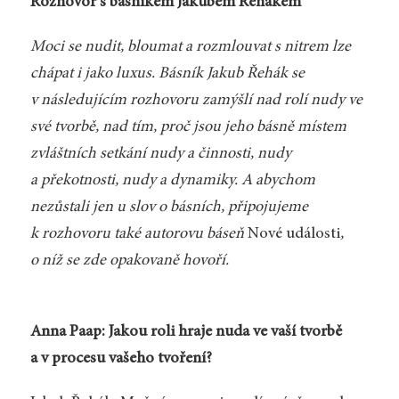
Rozhovor s básníkem Jakubem Řehákem
Moci se nudit, bloumat a rozmlouvat s nitrem lze
chápat i jako luxus. Básník Jakub Řehák se
v následujícím rozhovoru zamýšlí nad rolí nudy ve
své tvorbě, nad tím, proč jsou jeho básně místem
zvláštních setkání nudy a činnosti, nudy
a překotnosti, nudy a dynamiky. A abychom
nezůstali jen u slov o básních, připojujeme
k rozhovoru také autorovu báseň
Nové události
,
o níž se zde opakovaně hovoří.
Anna Paap: Jakou roli hraje nuda ve vaší tvorbě
a v procesu vašeho tvoření?