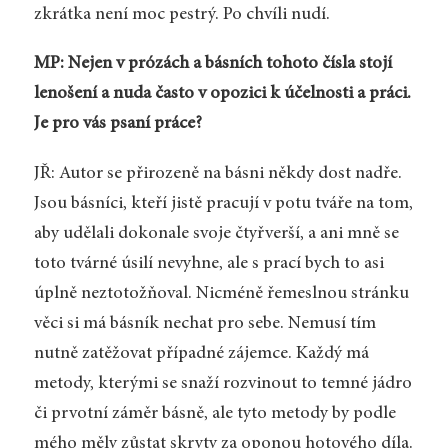
zkrátka není moc pestrý. Po chvíli nudí.
MP: Nejen v prózách a básních tohoto čísla stojí
lenošení a nuda často v opozici k účelnosti a práci.
Je pro vás psaní práce?
JŘ: Autor se přirozeně na básni někdy dost nadře.
Jsou básníci, kteří jistě pracují v potu tváře na tom,
aby udělali dokonale svoje čtyřverší, a ani mně se
toto tvárné úsilí nevyhne, ale s prací bych to asi
úplně neztotožňoval. Nicméně řemeslnou stránku
věci si má básník nechat pro sebe. Nemusí tím
nutně zatěžovat případné zájemce. Každý má
metody, kterými se snaží rozvinout to temné jádro
či prvotní záměr básně, ale tyto metody by podle
mého měly zůstat skryty za oponou hotového díla.