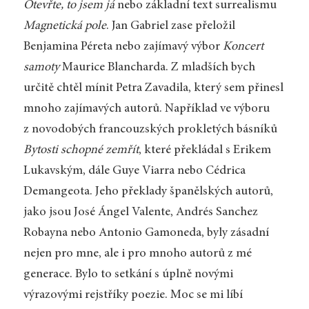
Otevřte, to jsem
já
nebo základní text surrealismu
Magnetická pole
. Jan Gabriel zase přeložil
Benjamina Péreta nebo zajímavý výbor
Koncert
samoty
Maurice Blancharda. Z mladších bych
určitě chtěl mínit Petra Zavadila, který sem přinesl
mnoho zajímavých autorů. Například ve výboru
z novodobých francouzských prokletých básníků
Bytosti schopné zemřít
, které překládal s Erikem
Lukavským, dále Guye Viarra nebo Cédrica
Demangeota. Jeho překlady španělských autorů,
jako jsou José Ángel Valente, Andrés Sanchez
Robayna nebo Antonio Gamoneda, byly zásadní
nejen pro mne, ale i pro mnoho autorů z mé
generace. Bylo to setkání s úplně novými
výrazovými rejstříky poezie. Moc se mi líbí