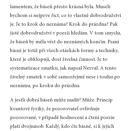
lamentem, že báseň přesto krásná byla. Museli
bychom si nejprve říct, co to vlastně dobrodružství
je. Je to krok do neznáma? Krok do prázdna? Pak
jistě dobrodružství v poezii hledám. V tom smyslu,
že báseň by měla vést do neznámých končin. Psaní
básní je totiž při všech otázkách formy a techniky,
které je obklopují, dost živelná činnost. Je to
systematizace zmatku, jak napsal Nezval
.
A tento
živelný zmatek v sobě samozřejmě nese i touhu po
neznámu, po kroku do prázdna.
A jestli dobrá báseň může nudit? Může. Princip
kvantové fyziky, že pozorovatel ovlivňuje
pozorované, v případě hodnocení a čtení poezie
platí dvojnásob. Každý, kdo čte básně, si k jejich