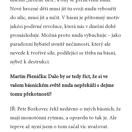
dnešní „hrozné děti“, a ony se především nudí.
Nové hrozné děti musí jít tu svoji nudu vybouřit
do ulic, musí jít a ničit. V básni je přítomný motiv
jakési podivné revoluce, která nás v dnešní době
pronásleduje. Možná proto nuda vybuchuje – jako
paradoxní hybatel uvnitř nečinnosti, který ale
nevede k tvořivé síle, podílející se třeba na básni,
nýbrž k destrukci.
Martin Pšenička: Dalo by se tedy říct, že si ve
vašem básnickém světě nuda nepřekáží s dejme
tomu překotností?
JŘ: Petr Borkovec řekl nedávno o mých básních, že
mají monotónní rytmus, a opravdu to tak je. Ale
teprve až nyní jsem o tom začal víc uvažovat.