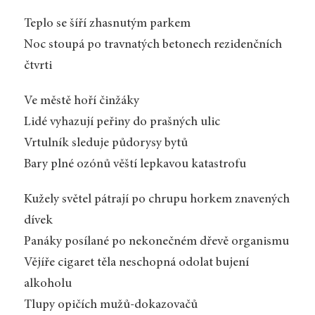
Teplo se šíří zhasnutým parkem
Noc stoupá po travnatých betonech rezidenčních
čtvrti
Ve městě hoří činžáky
Lidé vyhazují peřiny do prašných ulic
Vrtulník sleduje půdorysy bytů
Bary plné ozónů věští lepkavou katastrofu
Kužely světel pátrají po chrupu horkem znavených
dívek
Panáky posílané po nekonečném dřevě organismu
Vějíře cigaret těla neschopná odolat bujení
alkoholu
Tlupy opičích mužů-dokazovačů