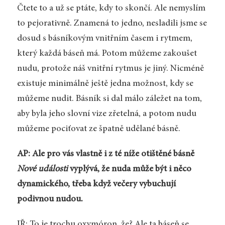
Čtete to a už se ptáte, kdy to skončí. Ale nemyslím
to pejorativně. Znamená to jedno, nesladili jsme se
dosud s básníkovým vnitřním časem i rytmem,
který každá báseň má. Potom můžeme zakoušet
nudu, protože náš vnitřní rytmus je jiný. Nicméně
existuje minimálně ještě jedna možnost, kdy se
můžeme nudit. Básník si dal málo záležet na tom,
aby byla jeho slovní vize zřetelná, a potom nudu
můžeme pociťovat ze špatně udělané básně.
AP: Ale pro vás vlastně i z té níže otištěné básně
Nové události
vyplývá, že nuda může být i něco
dynamického, třeba když večery vybuchují
podivnou nudou.
JŘ: To je trochu oxymóron, že? Ale ta báseň se