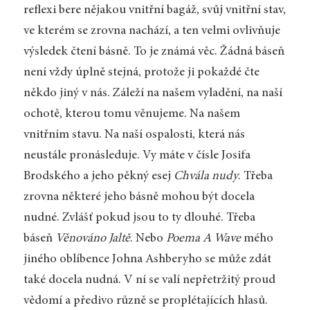
reflexi bere nějakou vnitřní bagáž, svůj vnitřní stav,
ve kterém se zrovna nachází, a ten velmi ovlivňuje
výsledek čtení básně. To je známá věc. Žádná báseň
není vždy úplně stejná, protože ji pokaždé čte
někdo jiný v nás. Záleží na našem vyladění, na naší
ochotě, kterou tomu věnujeme. Na našem
vnitřním stavu. Na naší ospalosti, která nás
neustále pronásleduje. Vy máte v čísle Josifa
Brodského a jeho pěkný esej
Chvála nudy
. Třeba
zrovna některé jeho básně mohou být docela
nudné. Zvlášť pokud jsou to ty dlouhé. Třeba
báseň
Věnováno Jaltě
. Nebo
Poema A Wave
mého
jiného oblíbence Johna Ashberyho se může zdát
také docela nudná. V ní se valí nepřetržitý proud
vědomí a předivo různě se proplétajících hlasů.