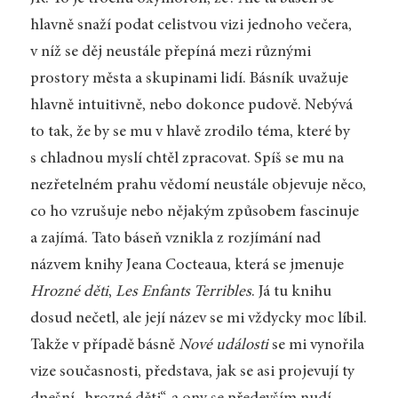
hlavně snaží podat celistvou vizi jednoho večera,
v níž se děj neustále přepíná mezi různými
prostory města a skupinami lidí. Básník uvažuje
hlavně intuitivně, nebo dokonce pudově. Nebývá
to tak, že by se mu v hlavě zrodilo téma, které by
s chladnou myslí chtěl zpracovat. Spíš se mu na
nezřetelném prahu vědomí neustále objevuje něco,
co ho vzrušuje nebo nějakým způsobem fascinuje
a zajímá. Tato báseň vznikla z rozjímání nad
názvem knihy Jeana Cocteaua, která se jmenuje
Hrozné děti
,
Les Enfants Terribles
. Já tu knihu
dosud nečetl, ale její název se mi vždycky moc líbil.
Takže v případě básně
Nové události
se mi vynořila
vize současnosti, představa, jak se asi projevují ty