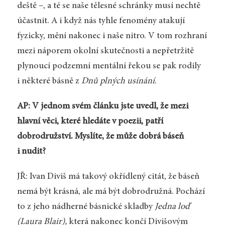
deště –, a té se naše tělesné schránky musí nechtě
účastnit. A i když nás tyhle fenomény atakují
fyzicky, mění nakonec i naše nitro. V tom rozhraní
mezi náporem okolní skutečnosti a nepřetržitě
plynoucí podzemní mentální řekou se pak rodily
i některé básně z
Dnů plných usínání
.
AP: V jednom svém článku jste uvedl, že mezi
hlavní věci, které hledáte v poezii, patří
dobrodružství. Myslíte, že může dobrá báseň
i nudit?
JŘ: Ivan Diviš má takový okřídlený citát, že báseň
nemá být krásná, ale má být dobrodružná. Pochází
to z jeho nádherné básnické skladby
Jedna loď
(Laura Blair),
která nakonec končí Divišovým