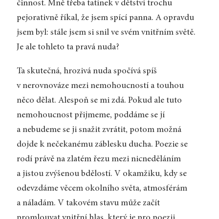
činnost. Mně třeba tatínek v dětství trochu
pejorativně říkal, že jsem spící panna. A opravdu
jsem byl: stále jsem si snil ve svém vnitřním světě.
Je ale tohleto ta pravá nuda?
Ta skutečná, hrozivá nuda spočívá spíš
v nerovnováze mezi nemohoucností a touhou
něco dělat. Alespoň se mi zdá. Pokud ale tuto
nemohoucnost přijmeme, poddáme se jí
a nebudeme se ji snažit zvrátit, potom možná
dojde k nečekanému záblesku ducha. Poezie se
rodí právě na zlatém řezu mezi nicneděláním
a jistou zvýšenou bdělostí. V okamžiku, kdy se
odevzdáme věcem okolního světa, atmosférám
a náladám. V takovém stavu může začít
promlouvat vnitřní hlas, který je pro poezii