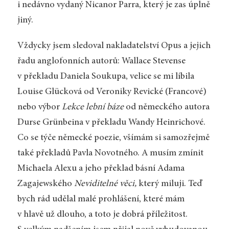
i nedávno vydaný Nicanor Parra, který je zas úplně
jiný.
Vždycky jsem sledoval nakladatelství Opus a jejich
řadu anglofonních autorů: Wallace Stevense
v překladu Daniela Soukupa, velice se mi líbila
Louise Glücková od Veroniky Revické (Francové)
nebo výbor
Lekce lební báze
od německého autora
Durse Grünbeina v překladu Wandy Heinrichové.
Co se týče německé poezie, všímám si samozřejmě
také překladů Pavla Novotného. A musím zmínit
Michaela Alexu a jeho překlad básní Adama
Zagajewského
Neviditelné věci,
který miluji. Teď
bych rád udělal malé prohlášení, které mám
v hlavě už dlouho, a toto je dobrá příležitost.