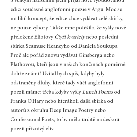
S velkým nadšením jsem přijal nově vybudovanou
edici současné anglofonní poezie v Argu. Moc se
mi líbil koncept, že edice chce vydávat celé sbírky,
ne pouze výbory. Takže mne potěšilo, že vyšly nově
přeložené Eliotovy
Čtyři kvartety
nebo poslední
sbírka Seamuse Heaneyho od Daniela Soukupa.
Proč ale pořád znovu vydávat Ginsberga nebo
Plathovou, kteří jsou v našich končinách poměrně
dobře známi? Uvítal bych spíš, kdyby byly
odstraněny dluhy, které tady vůči anglofonní
poezii máme: třeba kdyby vyšly
Lunch Poems
od
Franka O’Hary nebo kterákoli další sbírka od
autorů z okruhu Deep Image Poetry nebo
Confessional Poets, to by mělo určitě na českou
poezii příznivý vliv.