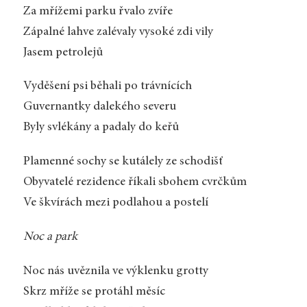
Za mřížemi parku řvalo zvíře
Zápalné lahve zalévaly vysoké zdi vily
Jasem petrolejů
Vyděšení psi běhali po trávnících
Guvernantky dalekého severu
Byly svlékány a padaly do keřů
Plamenné sochy se kutálely ze schodišť
Obyvatelé rezidence říkali sbohem cvrčkům
Ve škvírách mezi podlahou a postelí
Noc a park
Noc nás uvěznila ve výklenku grotty
Skrz mříže se protáhl měsíc