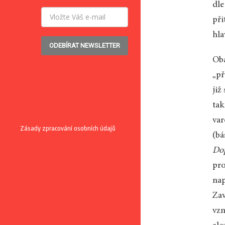
dle
při
hl
ODEBÍRAT NEWSLETTER
Oba
„př
již
tak
var
Zásady zpracování osobních údajů
(b
Dop
pro
nap
Zav
vzn