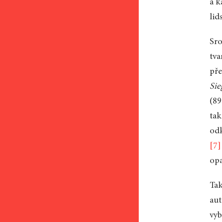
a k
lid
Sro
tva
pře
Si
(89
tak
odk
[7]
opa
Tak
aut
vyb