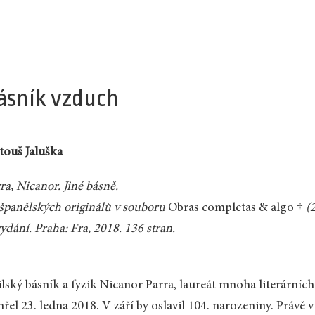
ásník vzduch
ouš Jaluška
ra, Nicanor. Jiné básně.
španělských originálů v souboru
Obras completas & algo †
(2
vydání. Praha: Fra, 2018. 136 stran.
lský básník a fyzik Nicanor Parra, laureát mnoha literárníc
řel 23. ledna 2018. V září by oslavil 104. narozeniny. Právě 