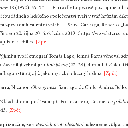
view
18 (1990): 59–77. — Parra dle Lópezové postupuje od av
řebu řádného lidského společenství tváří v tvář hrůzám dik
ra zprvu ambivalentní vztah. — Srov.: Carea ga, Roberto. „La
Tercera
20. října 2016. 6. ledna 2019 <https://www.latercera
quisto-a-chile>.
[Zpět]
ýjimku tvoří etnograf Tomás Lago, jemuž Parra věnoval adr
r Zavadil ji vybral pro
Jiné básně
(22–23), doplnil ji však o t
 Lago vstupuje již jako mytický, obecný hrdina.
[Zpět]
arra, Nicanor.
Obra gruesa.
Santiago de Chile: Andres Bello,
ýklad idiomu podává např.: Portocarrero, Cosme.
La palabr
–43.
[Zpět]
e příznačné, že v
Básních proti plešatění
nalezneme vulgarismu