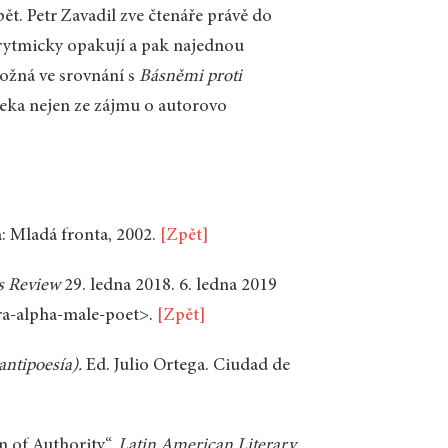
t. Petr Zavadil zve čtenáře právě do
rytmicky opakují a pak najednou
ožná ve srovnání s
Básněmi proti
eka nejen ze zájmu o autorovo
ha: Mladá fronta, 2002.
[Zpět]
s Review
29. ledna 2018. 6. ledna 2019
ra-alpha-male-poet>.
[Zpět]
antipoesía).
Ed. Julio Ortega. Ciudad de
n of Authority“.
Latin American Literary