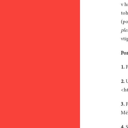
v h
toh
(po
ple
vti
Po
1.
P
2.
U
<ht
3.
P
Méx
4.
S