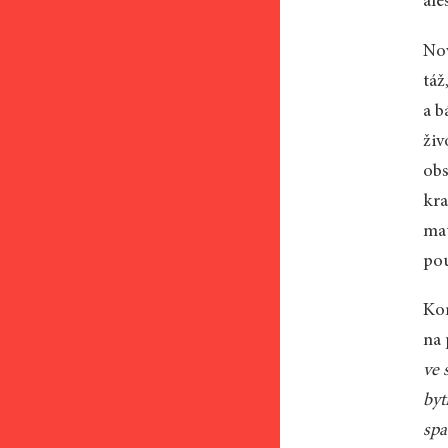
ale
Nov
táž
a b
živ
obs
kr
ma
pou
Kon
na 
ve 
byt
spa