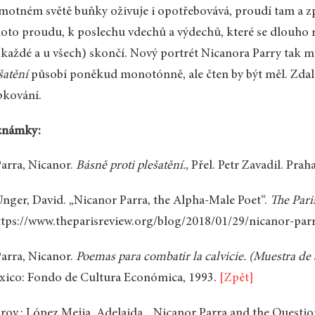
motném světě buňky oživuje i opotřebovává, proudí tam a zpě
oto proudu, k poslechu vdechů a výdechů, které se dlouho 
každé a u všech) skončí. Nový portrét Nicanora Parry tak m
šatění
působí poněkud monotónně, ale čten by být měl. Zdal
pkování.
známky:
arra, Nicanor.
Básně proti plešatění.
, Přel. Petr Zavadil. Pra
nger, David. „Nicanor Parra, the Alpha-Male Poet“.
The Pari
tps://www.theparisreview.org/blog/2018/01/29/nicanor-par
arra, Nicanor.
Poemas para combatir la calvicie. (Muestra de 
ico: Fondo de Cultura Económica, 1993.
[Zpět]
rov.: López Mejia, Adelaida. „Nicanor Parra and the Questio