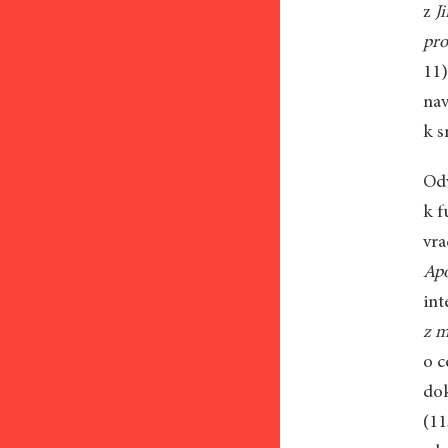
z
Ji
pro
11)
nav
k s
Odv
k f
vra
Ap
int
z m
o c
dok
(11