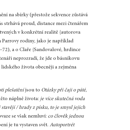
nění na sbírky (přestože sekvence zůstává
 nás strhává proud, distance mezi čtenářem
otvených v konkrétní realitě {autorova
 Parrovy rodiny, jako je například
6–72), a o Claře {Sandovalové, hrdince
tenáři neprozradí, že jde o básníkovu
 lidského života obecněji a zejména
ti plešatění
jsou to
Otázky při čaji o páté
,
žto náplně života:
je více skutečná voda
 stavějí / hrady z písku, to je smysl jejich
povaze se však nemluví:
co člověk jednou
ní je tu vystaven svět.
Autoportrét