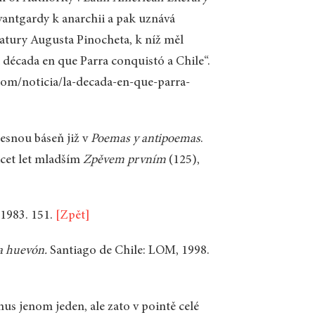
antgardy k anarchii a pak uznává
tatury Augusta Pinocheta, k níž měl
 década en que Parra conquistó a Chile“.
.com/noticia/la-decada-en-que-parra-
esnou báseň již v
Poemas y antipoemas
.
řicet let mladším
Zpěvem prvním
(125),
 1983. 151.
[Zpět]
a huevón.
Santiago de Chile: LOM, 1998.
s jenom jeden, ale zato v pointě celé