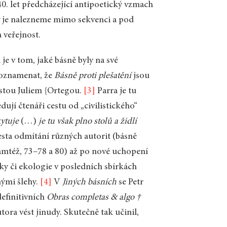
 40. let předcházející antipoetický vzmach
†
je nalezneme mimo sekvenci a pod
 veřejnost.
je v tom, jaké básně byly na své
 poznamenat, že
Básně proti plešatění
jsou
stou Juliem {Ortegou.
[3]
Parra je tu
ují čtenáři cestu od „civilistického“
ytuje
(…)
je tu však plno stolů a židlí
gesta odmítání různých autorit (básně
tamtéž, 73–78 a 80) až po nové uchopení
ky či ekologie v posledních sbírkách
nými šlehy.
[4]
V
Jiných básních
se Petr
definitivních
Obras completas & algo †
tora vést jinudy. Skutečně tak učinil,