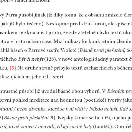
spoň v rámci možností.
ý Parra působí jinak již díky tomu, že z obsahu zmizelo čle
, jak již bylo řečeno). Nestojíme před strukturou, ale spíše
ásníkem se zkracuje. I proto, že zde zřetelně ubylo textů uk
ota a v historickém čase. Mizí odkazy ke konkrétním členům
áhlá báseň o Parrově sestře Violetě (
Básně proti plešatění
, 6
atičkého
Být či nebýt
(128), v nové antologii žádný paratext č
tku.
[5]
Na druhé straně přibylo textů zacházejících s během
kazujících na jeho cíl – smrt.
trastně působí již úvodní básně obou výborů. V
Básních pro
první pohled meditace nad hodnotou (poetické) tvorby jako
studni / nebo dívenka, která se v ní vidí? / Nikdo netuší, lidé si
í
(
Básně proti plešatění
, 9). Nějaký konec se tu blíží, o jeho 
třil, to už znovu / neuvidí, říkají suché listy
(tamtéž). Opotřebe