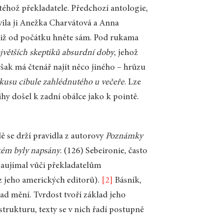
 téhož překladatele. Předchozí antologie,
avila ji Anežka Charvátová a Anna
již od počátku hněte sám. Pod rukama
jvětších skeptiků absurdní doby
, jehož
 však má čtenář najít něco jiného – hrůzu
kusu cibule zahlédnutého u večeře
. Lze
ihy došel k zadní obálce jako k pointě.
ě se drží pravidla z autorovy
Poznámky
akém byly napsány
. (126) Sebeironie, často
 zaujímal vůči překladatelům
z jeho amerických editorů).
[2]
Básník,
ad mění. Tvrdost tvoří základ jeho
trukturu, texty se v nich řadí postupně