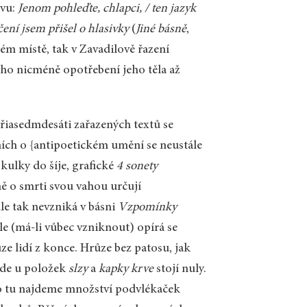
ivu:
Jenom pohleďte, chlapci, / ten jazyk
ení jsem přišel o hlasivky
(
Jiné básně
,
ém místě, tak v Zavadilově řazení
ého nicméně opotřebení jeho těla až
yřiasedmdesáti zařazených textů se
ních o {antipoetickém umění se neustále
 kulky do šíje, grafické
4 sonety
ě o smrti svou vahou určují
ule tak nevzniká v básni
Vzpomínky
le (má-li vůbec vzniknout) opírá se
e lidí z konce. Hrůze bez patosu, jak
 kde u položek
slzy
a
kapky krve
stojí nuly.
to tu najdeme množství podvlékaček