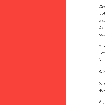
Re
pot
Par
La 
con
5.
V
Pet
kam
6.
P
7.
V
40
8.
J