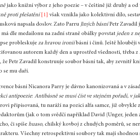
sně
jako knižní výbor z jeho poezie – v češtině již druhý a od
ně proti plešatění
[1]
však vznikla jako kolektivní dílo, sest
sková napsala doslov. Zato Parru
Jiných básní
Petr Zavadil 
má dle medailonu na zadní straně obálky povstat
jeden z ne
pse probleskuje
za hravou ironií
básní i činů. Ještě hlouběji
iťovanou autorem každý den a uprostřed všednosti, třeba z
i, že Petr Zavadil konstruuje soubor básní tak, aby zevnitř kn
o se mu daří.
vence básní Nicanora Parry je dávno kanonizovaná a v zásad
ekci antipoezie
:
Antibásně se musí číst ve stejném pořadí, v j
rovi připisovaná, tu naráží na pozici alfa samce, již obvykle
edaktorům (jak o tom svědčí například David {Unger, jeden 
ho, či spíše
huaso
, chilský kovboj z chudých poměrů, se ner
rakteru. Všechny retrospektivní soubory tak mají shodnou s