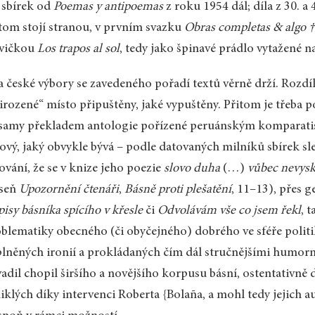
 sbírek od
Poemas y antipoemas
z roku 1954 dál; díla z 30. a
tom stojí stranou, v prvním svazku
Obras completas & algo 
avičkou
Los trapos al sol
, tedy jako špinavé prádlo vytažené na
 české výbory se zavedeného pořadí textů věrně drží. Rozdíl 
irozené“ místo připuštěny, jaké vypuštěny. Přitom je třeba
 samy překladem antologie pořízené peruánským komparati
ový, jaký obvykle bývá – podle datovaných milníků sbírek sled
ování, že se v knize jeho poezie
slovo duha
(…)
vůbec nevysk
áseň
Upozornění čtenáři
,
Básně proti plešatění
, 11–13), přes 
isy básníka spícího v křesle
či
Odvolávám vše co jsem řekl
, 
blematiky obecného (či obyčejného) dobrého ve sféře politi
lněných ironií a prokládaných čím dál stručnějšími humor
adil chopil širšího a novějšího korpusu básní, ostentativně 
iklých díky intervenci Roberta {Bolaña, a mohl tedy jejich au