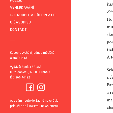
POEZIE
bá
VYHLEDÁVÁNÍ
Bás
JAK KOUPIT A PŘEDPLATIT
Hou
O ČASOPISU
mu 
KONTAKT
ske
poc
říc
Časopis vychází jednou měsíčně
A t
a stojí 135 Kč
Vydává: Spolek SPLAV!
Sek
U Studánky 5, 170 00 Praha 7
IČO 266 74 122
o l
Par
a r
mac
Aby vám neuteklo žádné nové číslo,
přihlašte se k našemu newsletteru:
cha