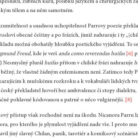
apesníků, zubních kazů, polibků jazykem a chirurgických 
ským tělem a na něm samotném.
zumitelnost a snadnou uchopitelnost Parrovy poezie překla
rosloví obecné češtiny a po frázích, jimiž nahrazuje i ty „{ch
kladu možná obohatily hloubku poetického vyjádření. To s
egmund Freud
, kde je verš
anda como reverendas huifas
[6]
p
) Nesmyslný plurál
huifas
přitom v chilské frázi nahrazuje
h
 běžný, že vlastně žádným eufemismem není. Zatímco tedy 
azujícím k mužskému rozkroku a k vokabuláři lidských tvor
český překladatel hovoří bez ambivalence či stopy dialektu, 
čně pohlavně kódovanou a patrně o něco vulgárnější.
[8]
ový přístup však rozhodně není na škodu. Nicanora Parru l
ora, pro kterého je plynulost vyjádření nade vše. I proto mu
avil jiný slavný Chilan, panik, tarotiér a komiksový scénári