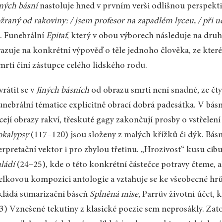
ných básní
nastoluje hned v prvním verši odlišnou perspekt
žraný od rakoviny: / jsem profesor na zapadlém lyceu, / při uč
. Funebrální
Epitaf
, který v obou výborech následuje na druh
azuje na konkrétní výpověď o těle jednoho člověka, ze kter
mrti činí zástupce celého lidského rodu.
rátit se v
Jiných básních
od obrazu smrti není snadné, ze čt
unebrální tématice explicitně obrací dobrá padesátka. V bás
cejí obrazy rakví, třeskuté gagy zakončují prosby o vstřelení
okalypsy
(117–120) jsou složeny z malých křížků či dýk. Básn
erpretační vektor i pro zbylou třetinu. „Hrozivost“ kusu cib
ládí
(24–25), kde o této konkrétní částečce potravy čteme, a
elkovou kompozici antologie a vztahuje se ke všeobecné hrůz
ládá sumarizační báseň
Splněná mise
, Parrův životní účet,
3) Vznešené tekutiny z klasické poezie sem neprosákly. Za