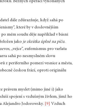
zákroků. Běžných operací vykonaných
datel dále zdůrazňuje, když sahá po
ilenismy“, které by v doslovnějším
e po mém soudu děje například v básni
řeložen jako
je zkrátka úplně na píču
.
uevos
, „vejce“, eufemismus pro varlata
Parra sahá po nesmyslném slovu
ů z periferního pomezí vesnice a města,
obecně českou frází, oproti originálu
ze právem myslet (mimo jiné i) jako
 sluší spojení s vzdušným živlem, jímž ho
sta Alejandro Jodorowsky.
[9]
Vzduch