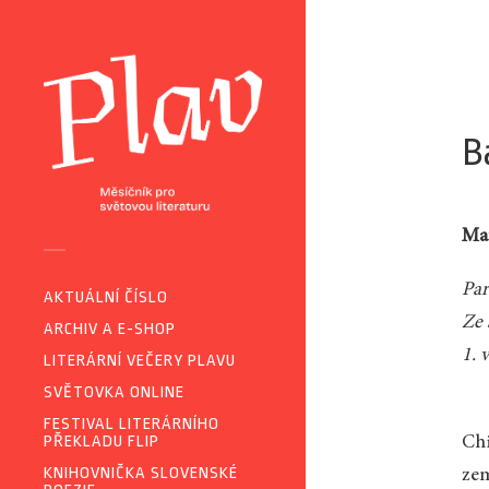
B
Mat
Par
AKTUÁLNÍ ČÍSLO
Ze 
ARCHIV A E-SHOP
1. 
LITERÁRNÍ VEČERY PLAVU
SVĚTOVKA ONLINE
FESTIVAL LITERÁRNÍHO
PŘEKLADU FLIP
Chi
KNIHOVNIČKA SLOVENSKÉ
zem