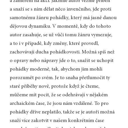
a zaměření na akci. Jakmile autor vezme příběh
a snaží se s ním dělat něco invenčního, jde proti
samotnému žánru pohádky, který má jasně danou
dějovou dynamiku. V momentě, kdy do tohoto
autor zasahuje, se už vůči tomu žánru vymezuje,
a to i v případě, kdy změny, které provedl,
zachovávají ducha pohádkovosti. Možná spíš než
o opravy nebo nápravy jde o to, snažit se uchopit
pohádky moderně, tak, abychom jim mohli
porozumět po svém. Je to snaha přetlumočit ty
staré příběhy nově, protože když je čteme,
můžeme mít pocit, že se odehrávají v nějakém
archaickém čase, že jsou nám vzdálené. To pro
pohádky dříve neplatilo, takže se je autoři možná
snaží více zakotvit v našem konkrétním čase