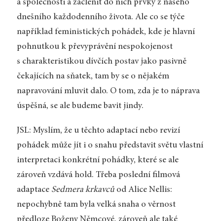
a společnosti a začlenit do nich prvky z našeho
dnešního každodenního života. Ale co se týče
například feministických pohádek, kde je hlavní
pohnutkou k převyprávění nespokojenost
s charakteristikou dívčích postav jako pasivně
čekajících na sňatek, tam by se o nějakém
napravování mluvit dalo. O tom, zda je to náprava
úspěšná, se ale budeme bavit jindy.
JSL: Myslím, že u těchto adaptací nebo revizí
pohádek může jít i o snahu představit světu vlastní
interpretaci konkrétní pohádky, které se ale
zároveň vzdává hold. Třeba poslední filmová
adaptace
Sedmera krkavců
od Alice Nellis:
nepochybně tam byla velká snaha o věrnost
předloze Boženy Němcové, zároveň ale také