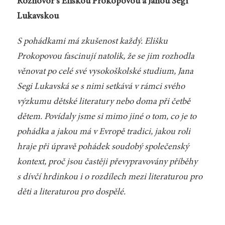
Rozhovor s Eliškou Prokopovou a Janou Segi
Lukavskou
S pohádkami má zkušenost každý. Elišku
Prokopovou fascinují natolik, že se jim rozhodla
věnovat po celé své vysokoškolské studium, Jana
Segi Lukavská se s nimi setkává v rámci svého
výzkumu dětské literatury nebo doma při četbě
dětem. Povídaly jsme si mimo jiné o tom, co je to
pohádka a jakou má v Evropě tradici, jakou roli
hraje při úpravě pohádek soudobý společenský
kontext, proč jsou častěji převypravovány příběhy
s dívčí hrdinkou i o rozdílech mezi literaturou pro
děti a literaturou pro dospělé.