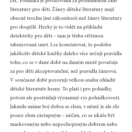
JSL: Pohádka je považována za prominentní žánr
literatury pro děti. Žánry dětské literatury mají
obecně trochu jiné zákonitosti než žánry literatury
pro dospělé. Hezky je to vidět na příkladu
detektivky pro děti – tam je třeba většinou
tabuizovaná smrt. Lze konstatovat, že podobu
jakékoliv dětské knížky daleko více určují pravidla
toho, co se v dané době na daném místě považuje
za pro děti akceptovatelné, než pravidla žánrová.
V současné době pozoruji velkou snahu ohladit
dětské literatuře hrany. To platí i pro pohádky,
potom ale postrádají významný rys pohádkovosti.
Jakmile máme boj dobra se zlem, v němž je ale zlo
pouze zlem zástupným – něčím, co se ukáže být
maskovaným nebo nepochopeným dobrem nebo