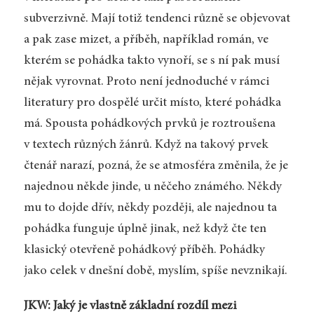
subverzivně. Mají totiž tendenci různě se objevovat
a pak zase mizet, a příběh, například román, ve
kterém se pohádka takto vynoří, se s ní pak musí
nějak vyrovnat. Proto není jednoduché v rámci
literatury pro dospělé určit místo, které pohádka
má. Spousta pohádkových prvků je roztroušena
v textech různých žánrů. Když na takový prvek
čtenář narazí, pozná, že se atmosféra změnila, že je
najednou někde jinde, u něčeho známého. Někdy
mu to dojde dřív, někdy později, ale najednou ta
pohádka funguje úplně jinak, než když čte ten
klasický otevřeně pohádkový příběh. Pohádky
jako celek v dnešní době, myslím, spíše nevznikají.
JKW: Jaký je vlastně základní rozdíl mezi