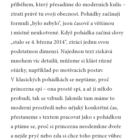
příběhem, který přesadíme do moderních kulis –
ztratí právě tu svoji obecnost. Pohádky začínají
formulí „bylo nebylo“, jsou časově a většinou
i místně neukotvené. Když pohádka začíná slovy
„stalo se 4. března 2014“, ztrácí jednu svou
podstatnou dimenzi. Najednou text získává
mnohem víc detailů, můžeme si klást různé
otázky, například po motivacích postav.
V klasických pohádkách se neptáme, proč
princezna spí – ona prostě spí, a až ji někdo
probudí, tak se vzbudí. Jakmile tam máme to
moderní prostředí nebo nějaký konkrétní čas,
přestaneme s textem pracovat jako s pohádkou
a ptáme se, proč si princezna neodemkne dveře
a nejde pryč nebo zda si chce toho prince vůbec