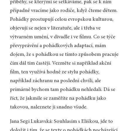
příběhy, se kterými se setkáváme, pak se k nim
případně vracíme jako rodiče, když čteme dětem.
Pohádky prostupují celou evropskou kulturou,
objevují se nejen v literatuře, ale i třeba ve
výtvarném umění, v divadle i ve filmu. Co se týče
převyprávění a pohádkových adaptací, mám
dojem, že s pohádkou se tímto způsobem pracuje
čím dál tím častěji. Vezměte si například akční
film, ten využívá hodně ze stylu pohádky,
například záchranu na poslední chvíli, ale
primárně bychom tam pohádku nehledali. Dá se
říct, že jakmile se zaměříte na pohádku jako
takovou, naleznete ji snadno všude.
Jana Segi Lukavská: Souhlasím s Eliškou, jde to
doložit i tím, že se texty o pohádkách pocházející