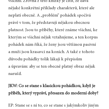
všichni. Zrovna z této knížky je cítit, že dává
nějaké konkrétní příklady charakterů, které ale
neplatí obecně. A „problém“ pohádek spočívá
právě v tom, že představují nějakou obecnou
platnost. Jsou to příběhy, které známe všichni, ke
kterým se všichni nějak vztahujeme, a ten korpus
pohádek nám říká, že ženy jsou většinou pasivní
a muži jsou krasavci na koních. A také z tohoto
důvodu pohádky tolik lákají k přepisům
a úpravám: aby se ten obecně platný obraz nějak
narušil.
JKW: Co se stane s klasickou pohádkou, když je
příběh, který vypráví, přesazen do moderní doby?
EP: Stane se s ní to, co se stane s jakýmkoliv jiným