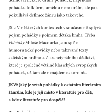
definovat některé druhy pohádek, například
pohádku folklórní, umělou nebo orální, ale pak
pokulhává definice žánru jako takového.
JSL: V některých kontextech v současnosti splývá
pojem pohádky s pojmem dětská kniha. Třeba
Pohádky
Miloše Macourka jsou spíše
humoristické povídky nebo takzvané texty
s dětským hrdinou. Z archetypálního dědictví,
které je společné většině klasických evropských
pohádek, už tam ale nenajdeme skoro nic.
JKW: Jaký je vztah pohádky k ostatním literárním
žánrům, kde je její místo v literatuře pro děti,
a kde v literatuře pro dospělé?