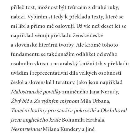
příležitost, možnost být tvůrcem z druhé ruky,
nabízí. Vybírám si tedy k překladu texty, které se
mi líbí a přímo mě oslovují. Už víc než deset let se
například věnuji překladu ženské české
a slovenské literární tvorby. Ale kromě tohoto
fundamentu se také snažím odhlížet od svého
osobního vkusu a na arabský knižní trh v překladu
uvádím i reprezentativní díla velkých osobností
české a slovenské literatury, jako jsou například
Malostranské povídky
zmíněného Jana Nerudy,
Živý bič
a
Za vyšným mlynom
Mila Urbana,
Taneční hodiny pro starší a pokročilé
a
Obsluhoval
jsem anglického krále
Bohumila Hrabala,
Nesmrtelnost
Milana Kundery a jiné.