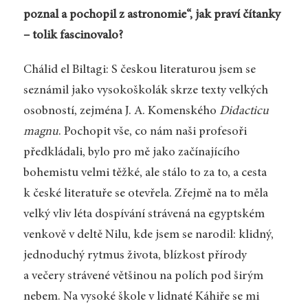
poznal a pochopil z astronomie“, jak praví čítanky
– tolik fascinovalo?
Chálid el Biltagi: S českou literaturou jsem se
seznámil jako vysokoškolák skrze texty velkých
osobností, zejména J. A. Komenského
Didacticu
magnu
. Pochopit vše, co nám naši profesoři
předkládali, bylo pro mě jako začínajícího
bohemistu velmi těžké, ale stálo to za to, a cesta
k české literatuře se otevřela. Zřejmě na to měla
velký vliv léta dospívání strávená na egyptském
venkově v deltě Nilu, kde jsem se narodil: klidný,
jednoduchý rytmus života, blízkost přírody
a večery strávené většinou na polích pod širým
nebem. Na vysoké škole v lidnaté Káhiře se mi