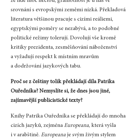
že lidé moc nečtou, gramotnost je u nás ve
srovnání s evropskými zeměmi nízká. Překladová
literatura většinou pracuje s cizími reáliemi,
egyptskými poměry se nezabývá, a to podobné
politické režimy tolerují. Dovolují vše kromě
kritiky prezidenta, zesměšňování náboženství
a vyžadují respekt k místním mravům
a dodržování jazykových tabu.
Proč se z češtiny tolik překládají díla Patrika
Ouředníka? Nemyslíte si, že dnes jsou jiné,
zajímavější publicistické texty?
Knihy Patrika Ouředníka se překládají do mnoha
cizích jazyků, zejména
Europeana
, která vyšla
i v arabštině.
Europeana
je svým živým stylem