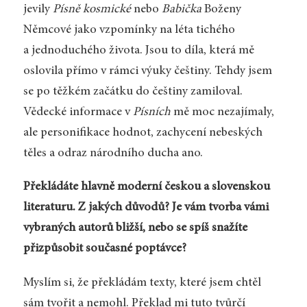
jevily
Písně kosmické
nebo
Babička
Boženy
Němcové jako vzpomínky na léta tichého
a jednoduchého života. Jsou to díla, která mě
oslovila přímo v rámci výuky češtiny. Tehdy jsem
se po těžkém začátku do češtiny zamiloval.
Vědecké informace v
Písních
mě moc nezajímaly,
ale personifikace hodnot, zachycení nebeských
těles a odraz národního ducha ano.
Překládáte hlavně moderní českou a slovenskou
literaturu. Z jakých důvodů? Je vám tvorba vámi
vybraných autorů bližší, nebo se spíš snažíte
přizpůsobit současné poptávce?
Myslím si, že překládám texty, které jsem chtěl
sám tvořit a nemohl. Překlad mi tuto tvůrčí