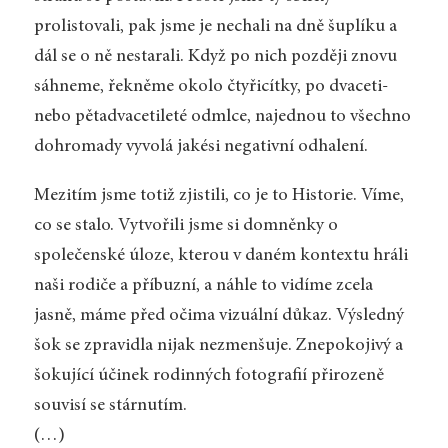
prolistovali, pak jsme je nechali na dně šuplíku a
dál se o ně nestarali. Když po nich později znovu
sáhneme, řekněme okolo čtyřicítky, po dvaceti-
nebo pětadvacetileté odmlce, najednou to všechno
dohromady vyvolá jakési negativní odhalení.
Mezitím jsme totiž zjistili, co je to Historie. Víme,
co se stalo. Vytvořili jsme si domněnky o
společenské úloze, kterou v daném kontextu hráli
naši rodiče a příbuzní, a náhle to vidíme zcela
jasně, máme před očima vizuální důkaz. Výsledný
šok se zpravidla nijak nezmenšuje. Znepokojivý a
šokující účinek rodinných fotografií přirozeně
souvisí se stárnutím.
(…)