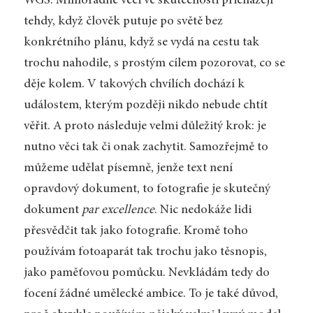
WGS: Mimořádné věci ve skutečnosti přicházejí
tehdy, když člověk putuje po světě bez
konkrétního plánu, když se vydá na cestu tak
trochu nahodile, s prostým cílem pozorovat, co se
děje kolem. V takových chvílích dochází k
událostem, kterým později nikdo nebude chtít
věřit. A proto následuje velmi důležitý krok: je
nutno věci tak či onak zachytit. Samozřejmě to
můžeme udělat písemně, jenže text není
opravdový dokument, to fotografie je skutečný
dokument
par excellence
. Nic nedokáže lidi
přesvědčit tak jako fotografie. Kromě toho
používám fotoaparát tak trochu jako těsnopis,
jako paměťovou pomůcku. Nevkládám tedy do
focení žádné umělecké ambice. To je také důvod,