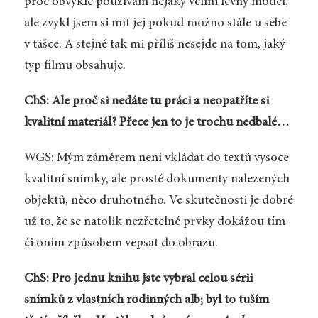
proč obvykle používám nějaký velmi levný model,
ale zvykl jsem si mít jej pokud možno stále u sebe
v tašce. A stejně tak mi příliš nesejde na tom, jaký
typ filmu obsahuje.
ChS: Ale proč si nedáte tu práci a neopatříte si
kvalitní materiál? Přece jen to je trochu nedbalé…
WGS: Mým záměrem není vkládat do textů vysoce
kvalitní snímky, ale prosté dokumenty nalezených
objektů, něco druhotného. Ve skutečnosti je dobré
už to, že se natolik nezřetelné prvky dokážou tím
či oním způsobem vepsat do obrazu.
ChS: Pro jednu knihu jste vybral celou sérii
snímků z vlastních rodinných alb; byl to tuším