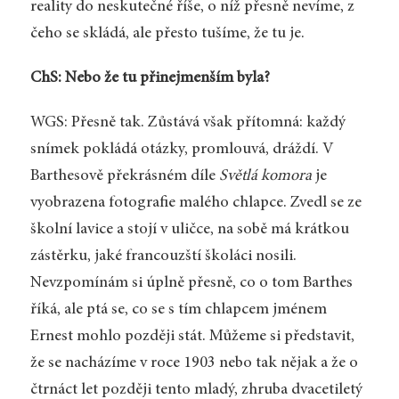
reality do neskutečné říše, o níž přesně nevíme, z
čeho se skládá, ale přesto tušíme, že tu je.
ChS: Nebo že tu přinejmenším byla?
WGS: Přesně tak. Zůstává však přítomná: každý
snímek pokládá otázky, promlouvá, dráždí. V
Barthesově překrásném díle
Světlá komora
je
vyobrazena fotografie malého chlapce. Zvedl se ze
školní lavice a stojí v uličce, na sobě má krátkou
zástěrku, jaké francouzští školáci nosili.
Nevzpomínám si úplně přesně, co o tom Barthes
říká, ale ptá se, co se s tím chlapcem jménem
Ernest mohlo později stát. Můžeme si představit,
že se nacházíme v roce 1903 nebo tak nějak a že o
čtrnáct let později tento mladý, zhruba dvacetiletý