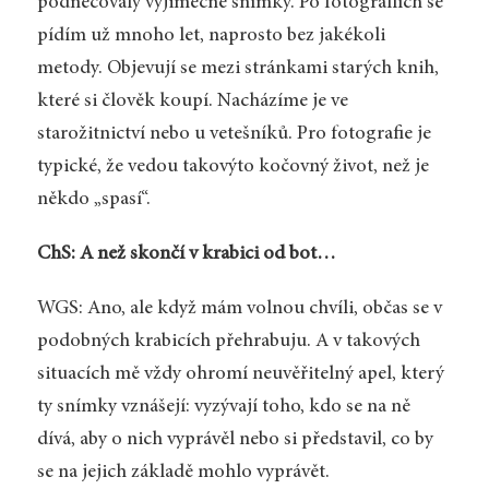
podněcovaly výjimečné snímky. Po fotografiích se
pídím už mnoho let, naprosto bez jakékoli
metody. Objevují se mezi stránkami starých knih,
které si člověk koupí. Nacházíme je ve
starožitnictví nebo u vetešníků. Pro fotografie je
typické, že vedou takovýto kočovný život, než je
někdo „spasí“.
ChS: A než skončí v krabici od bot…
WGS: Ano, ale když mám volnou chvíli, občas se v
podobných krabicích přehrabuju. A v takových
situacích mě vždy ohromí neuvěřitelný apel, který
ty snímky vznášejí: vyzývají toho, kdo se na ně
dívá, aby o nich vyprávěl nebo si představil, co by
se na jejich základě mohlo vyprávět.