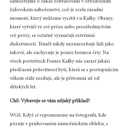
samozřejmě o zákaz zobrazování v ortodoxním
židovském náboženství, což je zcela zásadní
moment, který můžeme vycítit i u Kafky. Obrazy,
které vytváří ve své próze nebo prostřednictvím
své prózy, se ostatně vyznačují extrémní
diskrétností. Téměř nikdy neznázorňuje lidi jako
takové, ale zachycuje je pouze formou črty. Na
všech portrétech Franze Kafky nás zarazí jakási
předčasná průsvitnost bytí, která se s postupujícím
věkem stále zesiluje, ale je přítomná už od
dětských let.
ChS: Vybavuje se vám nějaký příklad?
WGS: Když si vzpomeneme na fotografii, kde
pózuje v pruhovaném námořnickém obleku, s