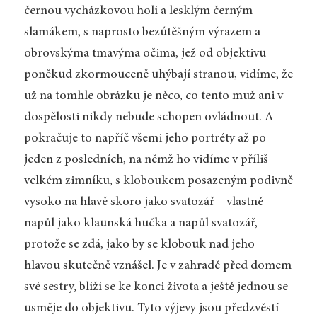
černou vycházkovou holí a lesklým černým
slamákem, s naprosto bezútěšným výrazem a
obrovskýma tmavýma očima, jež od objektivu
poněkud zkormouceně uhýbají stranou, vidíme, že
už na tomhle obrázku je něco, co tento muž ani v
dospělosti nikdy nebude schopen ovládnout. A
pokračuje to napříč všemi jeho portréty až po
jeden z posledních, na němž ho vidíme v příliš
velkém zimníku, s kloboukem posazeným podivně
vysoko na hlavě skoro jako svatozář – vlastně
napůl jako klaunská hučka a napůl svatozář,
protože se zdá, jako by se klobouk nad jeho
hlavou skutečně vznášel. Je v zahradě před domem
své sestry, blíží se ke konci života a ještě jednou se
usměje do objektivu. Tyto výjevy jsou předzvěstí