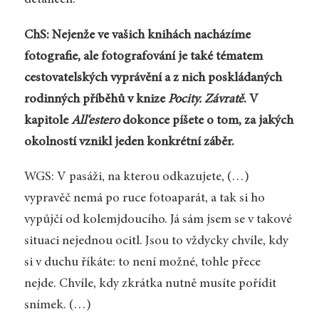
ChS: Nejenže ve vašich knihách nacházíme
fotografie, ale fotografování je také tématem
cestovatelských vyprávění a z nich poskládaných
rodinných příběhů v knize
Pocity. Závratě
. V
kapitole
All‘estero
dokonce píšete o tom, za jakých
okolností vznikl jeden konkrétní záběr.
WGS: V pasáži, na kterou odkazujete, (…)
vypravěč nemá po ruce fotoaparát, a tak si ho
vypůjčí od kolemjdoucího. Já sám jsem se v takové
situaci nejednou ocitl. Jsou to vždycky chvíle, kdy
si v duchu říkáte: to není možné, tohle přece
nejde. Chvíle, kdy zkrátka nutně musíte pořídit
snímek. (…)