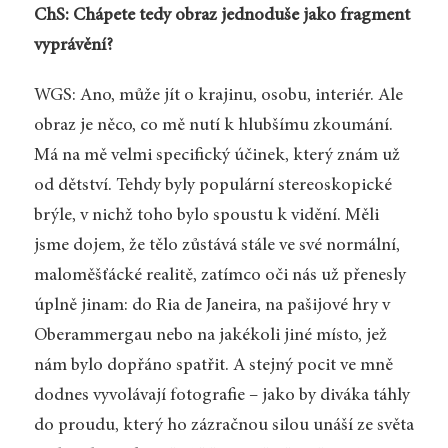
ChS: Chápete tedy obraz jednoduše jako fragment
vyprávění?
WGS: Ano, může jít o krajinu, osobu, interiér. Ale
obraz je něco, co mě nutí k hlubšímu zkoumání.
Má na mě velmi specifický účinek, který znám už
od dětství. Tehdy byly populární stereoskopické
brýle, v nichž toho bylo spoustu k vidění. Měli
jsme dojem, že tělo zůstává stále ve své normální,
maloměšťácké realitě, zatímco oči nás už přenesly
úplně jinam: do Ria de Janeira, na pašijové hry v
Oberammergau nebo na jakékoli jiné místo, jež
nám bylo dopřáno spatřit. A stejný pocit ve mně
dodnes vyvolávají fotografie – jako by diváka táhly
do proudu, který ho zázračnou silou unáší ze světa