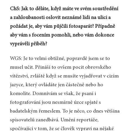
ChS: Jak to děláte, když máte ve svém soustředění
a zahloubanosti oslovit neznámé lidi na ulici a
požádat je, aby vám půjčili fotoaparát? Případně
aby vám s focením pomohli, nebo vám dokonce
vyprávěli příběh?
WGS: Je to velmi obtížné, popravdě jsem se to
musel učit. Přináší to ovšem pocit obrovského
vítězství, zvláště když se musíte vyjadřovat v cizím
jazyce, který ovládáte jen částečně nebo ho
komolíte. Domnívám se však, že psaní i
fotografování jsou nesmírně úzce spjaté s
badatelským řemeslem. To je něco, co dnes většina
spisovatelů zanedbává. Umění reportáže,
spočívající v tom, že se člověk vypraví na nějaké