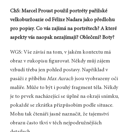
ChS: Marcel Proust použil portréty pařížské
velkoburžoazie od Félixe Nadara jako předlohu
pro popisy. Co vás zajímá na portrétech? A které
aspekty vás naopak nezajímají? Oblečení? Boty?
WGS: Vše závisí na tom, v jakém kontextu má
obraz v rukopisu figurovat. Někdy můj zájem
vzbudí třeba jen pohled postavy. Například v
pasáži z příběhu
Max Aurach
jsou vyobrazeny oči
malíře. Může to být i pouhý fragment těla. Někdy
je to prvek nacházející se úplně na okraji snímku,
pokaždé se zkrátka přizpůsobím podle situace.
Mohu tak čtenáři jasně naznačit, že tajemství
obrazu často tkví v těch nejpodružnějších
detailech.