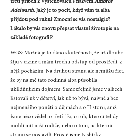
třetí příběh z Vystěhovalců s názvem
Ambros
Adelwarth
. Jaký je to pocit, když vám ta alba
přijdou pod ruku? Zmocní se vás nostalgie?
Lákalo by vás znovu přepsat vlastní životopis na
základě fotografií?
WGS: Možná je to dáno skutečností, že už dlouho
žiju v cizině a mám trochu odstup od prostředí, z
nějž pocházím. Na druhou stranu ale nemůžu říct,
že by na mě tato rodinná alba působila
uklidňujícím dojmem. Samozřejmě jsme v albech
listovali už v dětství, jak už to bývá, naivně a bez
nejmenšího ponětí o dějinách a o Historii, aniž
jsme něco věděli o třetí říši, o roli, kterou tehdy
mohli mít naši rodiče, nebo o tom, na kterou
stranu se postavili. Prostě jsme ty sbírky