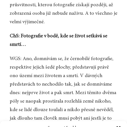
průsvitnosti, kterou fotografie získají později, až
zobrazená osoba již nebude naživu. A to všechno je
velmi výjimečné.
ChS: Fotografie v bodě, kde se život setkává se
smrtí…
WGS: Ano, domnívám se, že černobílé fotografie,
respektive jejich šedé plochy, představují právě
ono území mezi životem a smrtí. V dávných
představách to nechodilo tak, jak se domníváme
dnes: nejprve život a pak smrt. Mezi těmito dvěma
póly se naopak prostírala rozlehlá země nikoho,
kde se lidé dlouze toulali a nikdo přesně nevěděl,
jak dlouho tam člověk musí pobýt ani jestli je to
očistec v křesťanském smyslu, nebo jakýsi pustý