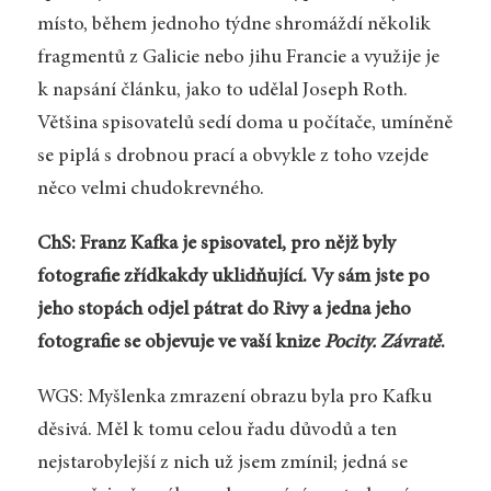
místo, během jednoho týdne shromáždí několik
fragmentů z Galicie nebo jihu Francie a využije je
k napsání článku, jako to udělal Joseph Roth.
Většina spisovatelů sedí doma u počítače, umíněně
se piplá s drobnou prací a obvykle z toho vzejde
něco velmi chudokrevného.
ChS: Franz Kafka je spisovatel, pro nějž byly
fotografie zřídkakdy uklidňující. Vy sám jste po
jeho stopách odjel pátrat do Rivy a jedna jeho
fotografie se objevuje ve vaší knize
Pocity. Závratě
.
WGS: Myšlenka zmrazení obrazu byla pro Kafku
děsivá. Měl k tomu celou řadu důvodů a ten
nejstarobylejší z nich už jsem zmínil; jedná se