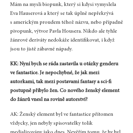
Mám na mysli biopunk, který si kdysi vymyslela
Eva Hauserová a který se tak úplně nepřekrývá
s americkým proudem téhož názvu, nebo případně
pivopunk, výtvor Pavla Housera. Nikdo ale tyhle
žánrové deriváty nedokáže identifikovat, i když
jsou to jistě zábavné nápady.
KK: Nyní bych se ráda zastavila u otázky genderu
ve fantastice. Je nepochybné, že jak mezi
autorkami, tak mezi postavami fantasy a sci-fi
postupně přibylo žen. Co nového ženský element
do žánrů vnesl na rovině autorství?
AK: Ženský element byl ve fantastice přítomen
vždycky, jen nebyly spisovatelky tolik
medializovány jako dnes. Nevěřím tomu, že by byl