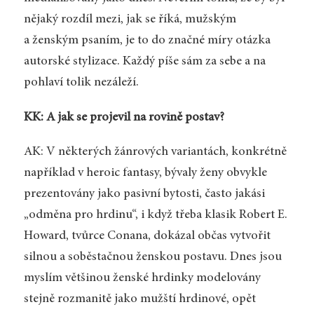
nějaký rozdíl mezi, jak se říká, mužským
a ženským psaním, je to do značné míry otázka
autorské stylizace. Každý píše sám za sebe a na
pohlaví tolik nezáleží.
KK: A jak se projevil na rovině postav?
AK: V některých žánrových variantách, konkrétně
například v heroic fantasy, bývaly ženy obvykle
prezentovány jako pasivní bytosti, často jakási
„odměna pro hrdinu“, i když třeba klasik Robert E.
Howard, tvůrce Conana, dokázal občas vytvořit
silnou a soběstačnou ženskou postavu. Dnes jsou
myslím většinou ženské hrdinky modelovány
stejně rozmanitě jako mužští hrdinové, opět