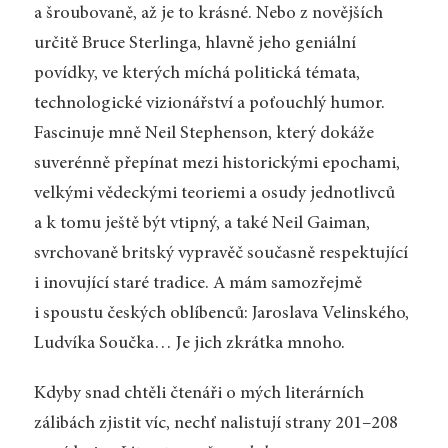
a šroubovaně, až je to krásné. Nebo z novějších
určitě Bruce Sterlinga, hlavně jeho geniální
povídky, ve kterých míchá politická témata,
technologické vizionářství a poťouchlý humor.
Fascinuje mně Neil Stephenson, který dokáže
suverénně přepínat mezi historickými epochami,
velkými vědeckými teoriemi a osudy jednotlivců
a k tomu ještě být vtipný, a také Neil Gaiman,
svrchovaně britský vypravěč současně respektující
i inovující staré tradice. A mám samozřejmě
i spoustu českých oblíbenců: Jaroslava Velinského,
Ludvíka Součka… Je jich zkrátka mnoho.
Kdyby snad chtěli čtenáři o mých literárních
zálibách zjistit víc, nechť nalistují strany 201–208