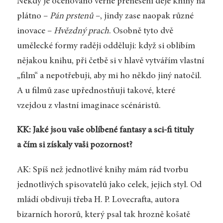
Někdy je oceňováno věrné přenesení děje knihy na
plátno –
Pán prstenů
–, jindy zase naopak různé
inovace –
Hvězdný prach
. Osobně tyto dvě
umělecké formy raději odděluji: když si oblíbím
nějakou knihu, při četbě si v hlavě vytvářím vlastní
„film“ a nepotřebuji, aby mi ho někdo jiný natočil.
A u filmů zase upřednostňuji takové, které
vzejdou z vlastní imaginace scénáristů.
KK: Jaké jsou vaše oblíbené fantasy a sci-fi tituly
a čím si získaly vaši pozornost?
AK: Spíš než jednotlivé knihy mám rád tvorbu
jednotlivých spisovatelů jako celek, jejich styl. Od
mládí obdivuji třeba H. P. Lovecrafta, autora
bizarních hororů, který psal tak hrozně košatě