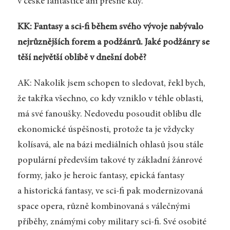
v české fantastice ani přesně kdy.
KK: Fantasy a sci-fi během svého vývoje nabývalo
nejrůznějších forem a podžánrů. Jaké podžánry se
těší největší oblibě v dnešní době?
AK: Nakolik jsem schopen to sledovat, řekl bych,
že takřka všechno, co kdy vzniklo v téhle oblasti,
má své fanoušky. Nedovedu posoudit oblibu dle
ekonomické úspěšnosti, protože ta je vždycky
kolísavá, ale na bázi mediálních ohlasů jsou stále
populární především takové ty základní žánrové
formy, jako je heroic fantasy, epická fantasy
a historická fantasy, ve sci-fi pak modernizovaná
space opera, různě kombinovaná s válečnými
příběhy, známými coby military sci-fi. Své osobité