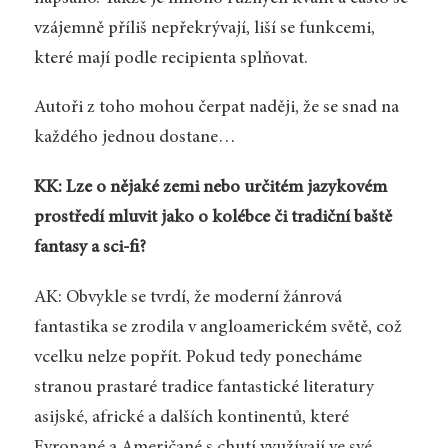
vzájemně příliš nepřekrývají, liší se funkcemi,
které mají podle recipienta splňovat.
Autoři z toho mohou čerpat naději, že se snad na
každého jednou dostane…
KK: Lze o nějaké zemi nebo určitém jazykovém
prostředí mluvit jako o kolébce či tradiční baště
fantasy a sci-fi?
AK: Obvykle se tvrdí, že moderní žánrová
fantastika se zrodila v angloamerickém světě, což
vcelku nelze popřít. Pokud tedy ponecháme
stranou prastaré tradice fantastické literatury
asijské, africké a dalších kontinentů, které
Evropané a Američané s chutí využívají ve své