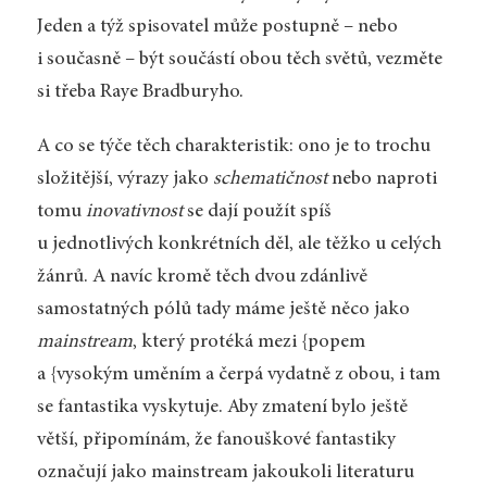
Jeden a týž spisovatel může postupně – nebo
i současně – být součástí obou těch světů, vezměte
si třeba Raye Bradburyho.
A co se týče těch charakteristik: ono je to trochu
složitější, výrazy jako
schematičnost
nebo naproti
tomu
inovativnost
se dají použít spíš
u jednotlivých konkrétních děl, ale těžko u celých
žánrů. A navíc kromě těch dvou zdánlivě
samostatných pólů tady máme ještě něco jako
mainstream
, který protéká mezi {popem
a {vysokým uměním a čerpá vydatně z obou, i tam
se fantastika vyskytuje. Aby zmatení bylo ještě
větší, připomínám, že fanouškové fantastiky
označují jako mainstream jakoukoli literaturu