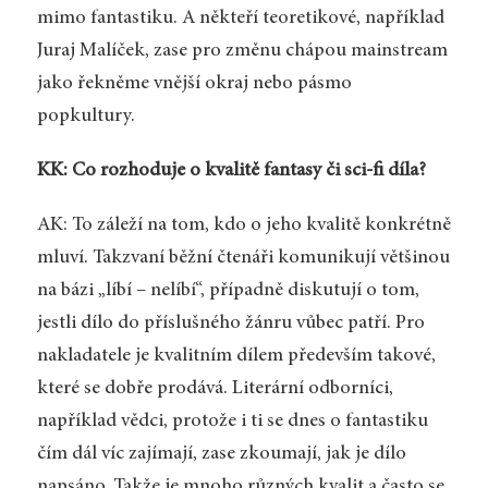
mimo fantastiku. A někteří teoretikové, například
Juraj Malíček, zase pro změnu chápou mainstream
jako řekněme vnější okraj nebo pásmo
popkultury.
KK: Co rozhoduje o kvalitě fantasy či sci-fi díla?
AK: To záleží na tom, kdo o jeho kvalitě konkrétně
mluví. Takzvaní běžní čtenáři komunikují většinou
na bázi „líbí – nelíbí“, případně diskutují o tom,
jestli dílo do příslušného žánru vůbec patří. Pro
nakladatele je kvalitním dílem především takové,
které se dobře prodává. Literární odborníci,
například vědci, protože i ti se dnes o fantastiku
čím dál víc zajímají, zase zkoumají, jak je dílo
napsáno. Takže je mnoho různých kvalit a často se