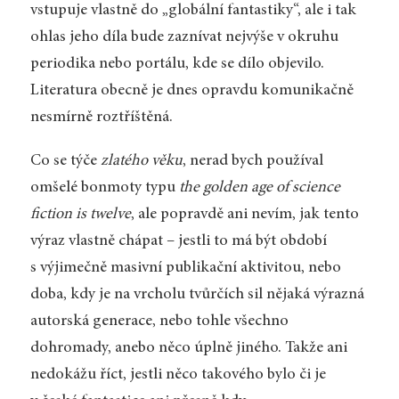
vstupuje vlastně do „globální fantastiky“, ale i tak
ohlas jeho díla bude zaznívat nejvýše v okruhu
periodika nebo portálu, kde se dílo objevilo.
Literatura obecně je dnes opravdu komunikačně
nesmírně roztříštěná.
Co se týče
zlatého věku
, nerad bych používal
omšelé bonmoty typu
the golden age of science
fiction is twelve
, ale popravdě ani nevím, jak tento
výraz vlastně chápat – jestli to má být období
s výjimečně masivní publikační aktivitou, nebo
doba, kdy je na vrcholu tvůrčích sil nějaká výrazná
autorská generace, nebo tohle všechno
dohromady, anebo něco úplně jiného. Takže ani
nedokážu říct, jestli něco takového bylo či je