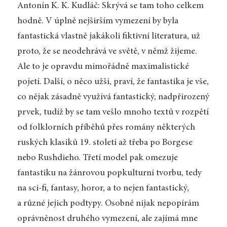
Antonín K. K. Kudláč: Skrývá se tam toho celkem
hodně. V úplně nejširším vymezení by byla
fantastická vlastně jakákoli fiktivní literatura, už
proto, že se neodehrává ve světě, v němž žijeme.
Ale to je opravdu mimořádně maximalistické
pojetí. Další, o něco užší, praví, že fantastika je vše,
co nějak zásadně využívá fantastický, nadpřirozený
prvek, tudíž by se tam vešlo mnoho textů v rozpětí
od folklorních příběhů přes romány některých
ruských klasiků 19. století až třeba po Borgese
nebo Rushdieho. Třetí model pak omezuje
fantastiku na žánrovou popkulturní tvorbu, tedy
na sci-fi, fantasy, horor, a to nejen fantastický,
a různé jejich podtypy. Osobně nijak nepopírám
oprávněnost druhého vymezení, ale zajímá mne