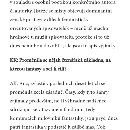
v souladu s osobní poetikou konkrétního autora
či autorky. Jistěže se místy objevují dominantní
ženské postavy v dílech feministicky
orientovaných spisovatelek – méně už macho
hrdinové u mužů spisovatelů, protože si to už
dnes nemohou dovolit –, ale jsou to spíš výjimky.
KK: Proměnila se nějak čtenářská základna, na
kterou fantasy a sci-fi cílí?
AK: Ano, zvláště v posledních desetiletích se
proměnila zcela zásadně. Časy, kdy tyto žánry
zajímaly především, ne-li výhradně nadšence
sdružující se v tazvaném fandomu, tedy
komunitách milovníků fantastiky, jsou pryč, dnes
patří fantastika v podstatě k zálibě mas. Což