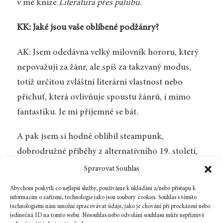
v mé knize
Literatura přes palubu
.
KK: Jaké jsou vaše oblíbené podžánry?
AK: Jsem odedávna velký milovník hororu, který
nepovažuji za žánr, ale spíš za takzvaný modus,
totiž určitou zvláštní literární vlastnost nebo
příchuť, která ovlivňuje spoustu žánrů, i mimo
fantastiku. Je mi příjemné se bát.
A pak jsem si hodně oblíbil steampunk,
dobrodružné příběhy z alternativního 19. století,
dneska je to už spíše móda, životní styl. Jako
Spravovat Souhlas
stydlivý akademik se sice nedokážu procházet na
Abychom poskytli co nejlepší služby, používáme k ukládání a/nebo přístupu k
veřejnosti v patřičně stylovém oděvu, ale srdce
informacím o zařízení, technologie jako jsou soubory cookies. Souhlas s těmito
technologiemi nám umožní zpracovávat údaje, jako je chování při procházení nebo
novoviktoriána ve mně rozhodně bije.
jedinečná ID na tomto webu. Nesouhlas nebo odvolání souhlasu může nepříznivě