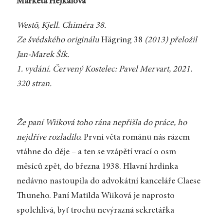
Markéta Hejkalová
Westö, Kjell. Chiméra 38.
Ze švédského originálu
Hägring 38
(2013) přeložil
Jan-Marek Šík.
1. vydání. Červený Kostelec: Pavel Mervart, 2021.
320 stran.
Že paní Wiiková toho rána nepřišla do práce, ho
nejdříve rozladilo.
První věta románu nás rázem
vtáhne do děje – a ten se vzápětí vrací o osm
měsíců zpět, do března 1938. Hlavní hrdinka
nedávno nastoupila do advokátní kanceláře Claese
Thuneho. Paní Matilda Wiiková je naprosto
spolehlivá, byť trochu nevýrazná sekretářka