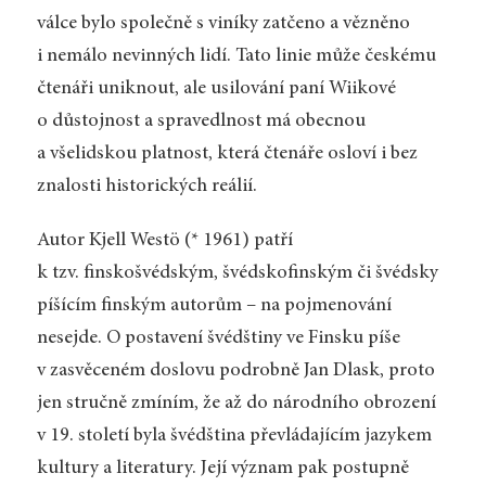
válce bylo společně s viníky zatčeno a vězněno
i nemálo nevinných lidí. Tato linie může českému
čtenáři uniknout, ale usilování paní Wiikové
o důstojnost a spravedlnost má obecnou
a všelidskou platnost, která čtenáře osloví i bez
znalosti historických reálií.
Autor Kjell Westö (* 1961) patří
k tzv. finskošvédským, švédskofinským či švédsky
píšícím finským autorům – na pojmenování
nesejde. O postavení švédštiny ve Finsku píše
v zasvěceném doslovu podrobně Jan Dlask, proto
jen stručně zmíním, že až do národního obrození
v 19. století byla švédština převládajícím jazykem
kultury a literatury. Její význam pak postupně