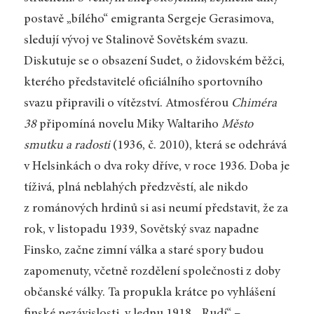
postavě „bílého“ emigranta Sergeje Gerasimova,
sledují vývoj ve Stalinově Sovětském svazu.
Diskutuje se o obsazení Sudet, o židovském běžci,
kterého představitelé oficiálního sportovního
svazu připravili o vítězství. Atmosférou
Chiméra
38
připomíná novelu Miky Waltariho
Město
smutku a radosti
(1936, č. 2010), která se odehrává
v Helsinkách o dva roky dříve, v roce 1936. Doba je
tíživá, plná neblahých předzvěstí, ale nikdo
z románových hrdinů si asi neumí představit, že za
rok, v listopadu 1939, Sovětský svaz napadne
Finsko, začne zimní válka a staré spory budou
zapomenuty, včetně rozdělení společnosti z doby
občanské války. Ta propukla krátce po vyhlášení