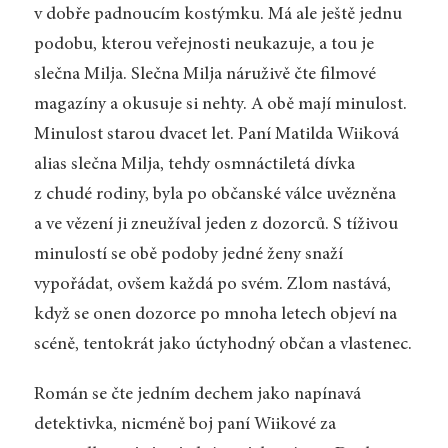
v dobře padnoucím kostýmku. Má ale ještě jednu
podobu, kterou veřejnosti neukazuje, a tou je
slečna Milja. Slečna Milja náruživě čte filmové
magazíny a okusuje si nehty. A obě mají minulost.
Minulost starou dvacet let. Paní Matilda Wiiková
alias slečna Milja, tehdy osmnáctiletá dívka
z chudé rodiny, byla po občanské válce uvězněna
a ve vězení ji zneužíval jeden z dozorců. S tíživou
minulostí se obě podoby jedné ženy snaží
vypořádat, ovšem každá po svém. Zlom nastává,
když se onen dozorce po mnoha letech objeví na
scéně, tentokrát jako úctyhodný občan a vlastenec.
Román se čte jedním dechem jako napínavá
detektivka, nicméně boj paní Wiikové za