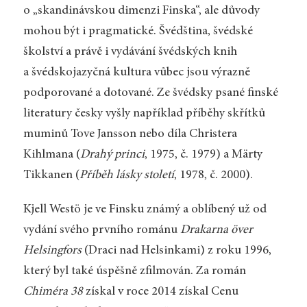
o „skandinávskou dimenzi Finska“, ale důvody
mohou být i pragmatické. Švédština, švédské
školství a právě i vydávání švédských knih
a švédskojazyčná kultura vůbec jsou výrazně
podporované a dotované. Ze švédsky psané finské
literatury česky vyšly například příběhy skřítků
muminů Tove Jansson nebo díla Christera
Kihlmana (
Drahý princi
, 1975, č. 1979) a Märty
Tikkanen (
Příběh lásky století
, 1978, č. 2000).
Kjell Westö je ve Finsku známý a oblíbený už od
vydání svého prvního románu
Drakarna över
Helsingfors
(Draci nad Helsinkami) z roku 1996,
který byl také úspěšně zfilmován. Za román
Chiméra 38
získal v roce 2014 získal Cenu