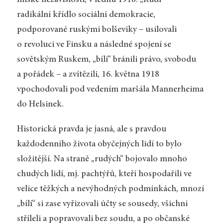
finské nezávislosti, v lednu 1918. „Rudí“ –
radikální křídlo sociální demokracie,
podporované ruskými bolševiky – usilovali
o revoluci ve Finsku a následné spojení se
sovětským Ruskem, „bílí“ bránili právo, svobodu
a pořádek – a zvítězili, 16. května 1918
vpochodovali pod vedením maršála Mannerheima
do Helsinek.
Historická pravda je jasná, ale s pravdou
každodenního života obyčejných lidí to bylo
složitější. Na straně „rudých“ bojovalo mnoho
chudých lidí, mj. pachtýřů, kteří hospodařili ve
velice těžkých a nevýhodných podmínkách, mnozí
„bílí“ si zase vyřizovali účty se sousedy, všichni
stříleli a popravovali bez soudu, a po občanské