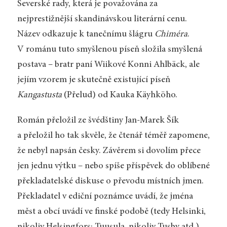
Severské rady, která je považována za
nejprestižnější skandinávskou literární cenu.
Název odkazuje k tanečnímu šlágru
Chiméra
.
V románu tuto smyšlenou píseň složila smyšlená
postava – bratr paní Wiikové Konni Ahlbäck, ale
jejím vzorem je skutečně existující píseň
Kangastusta
(Přelud) od Kauka Käyhköho.
Román přeložil ze švédštiny Jan-Marek Šík
a přeložil ho tak skvěle, že čtenář téměř zapomene,
že nebyl napsán česky. Závěrem si dovolím přece
jen jednu výtku – nebo spíše příspěvek do oblíbené
překladatelské diskuse o převodu místních jmen.
Překladatel v ediční poznámce uvádí, že jména
měst a obcí uvádí ve finské podobě (tedy Helsinki,
nikoliv Helsingfors; Tuusula, nikoliv Tusby atd.),