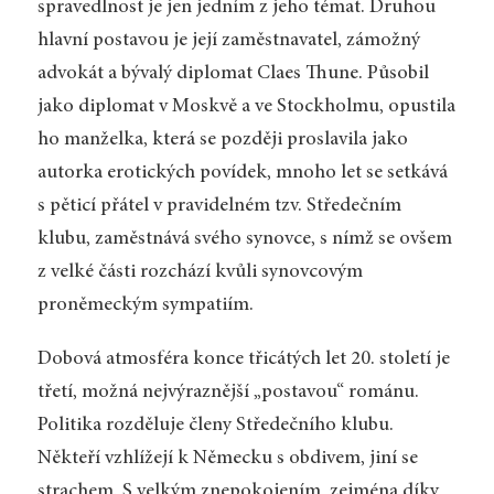
spravedlnost je jen jedním z jeho témat. Druhou
hlavní postavou je její zaměstnavatel, zámožný
advokát a bývalý diplomat Claes Thune. Působil
jako diplomat v Moskvě a ve Stockholmu, opustila
ho manželka, která se později proslavila jako
autorka erotických povídek, mnoho let se setkává
s pěticí přátel v pravidelném tzv. Středečním
klubu, zaměstnává svého synovce, s nímž se ovšem
z velké části rozchází kvůli synovcovým
proněmeckým sympatiím.
Dobová atmosféra konce třicátých let 20. století je
třetí, možná nejvýraznější „postavou“ románu.
Politika rozděluje členy Středečního klubu.
Někteří vzhlížejí k Německu s obdivem, jiní se
strachem. S velkým znepokojením, zejména díky