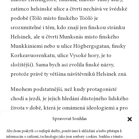
zatímco helsinské ulice a čtvrti nechává ve švédské
podobě (Tölö místo finského Töölö je
srozumitelné i těm, kdo znají jen finskou stránku
Helsinek, ale u čtvrti Munksnäs místo finského
Munkkiniemi nebo u ulice Högbergsgatan, finsky
Korkeavuorenkatu, ulice Vysoké hory, je to
složitější). Sama bych asi zvolila finské názvy,
protože právě ty většina návštěvníků Helsinek zná.
Mnohem podstatnější, než kudy protagonisté
chodí a jezdí, je jejich hledání důstojného lidského
života v době, která je omámená ideologiemi a pro
kterou jsou miliony tzv. obyčejných lidí jen
Spravovat Souhlas
vhodným cílem manipulace. Musíme ale doufat, že
Abychom poskytli co nejlepší služby, používáme k ukládání a/nebo přístupu k
snaha žít důstojně nebyla a nikdy nebude jen
informacím o zařízení, technologie jako jsou soubory cookies. Souhlas s těmito