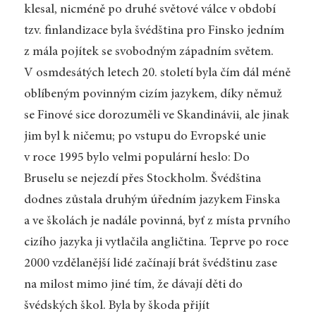
klesal, nicméně po druhé světové válce v období
tzv. finlandizace byla švédština pro Finsko jedním
z mála pojítek se svobodným západním světem.
V osmdesátých letech 20. století byla čím dál méně
oblíbeným povinným cizím jazykem, díky němuž
se Finové sice dorozuměli ve Skandinávii, ale jinak
jim byl k ničemu; po vstupu do Evropské unie
v roce 1995 bylo velmi populární heslo: Do
Bruselu se nejezdí přes Stockholm. Švédština
dodnes zůstala druhým úředním jazykem Finska
a ve školách je nadále povinná, byť z místa prvního
cizího jazyka ji vytlačila angličtina. Teprve po roce
2000 vzdělanější lidé začínají brát švédštinu zase
na milost mimo jiné tím, že dávají děti do
švédských škol. Byla by škoda přijít