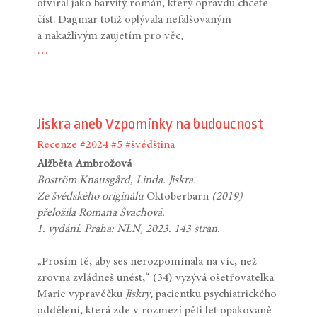
otvíral jako barvitý román, který opravdu chcete
číst. Dagmar totiž oplývala nefalšovaným
a nakažlivým zaujetím pro věc,
…
Jiskra aneb Vzpomínky na budoucnost
Recenze
#2024
#5
#švédština
Alžběta Ambrožová
Boström Knausgård, Linda. Jiskra.
Ze švédského originálu
Oktoberbarn
(2019)
přeložila Romana Švachová.
1. vydání. Praha: NLN, 2023. 143 stran.
„Prosím tě, aby ses nerozpomínala na víc, než
zrovna zvládneš unést,“ (34) vyzývá ošetřovatelka
Marie vypravěčku
Jiskry
, pacientku psychiatrického
oddělení, která zde v rozmezí pěti let opakovaně