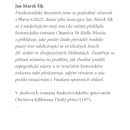
Jan-Marek Šík
Finskošvédské literatuře jsme se podrobně věnovali
v
Plavu
6/2022. Autor jeho koncepce Jan-Marek Šík
se v následujícím eseji vrací ke svému překladu
historického románu
Chiméra 38
Kjella Westöa
a přibližuje, jaké potíže činilo převádět švédsky
psaný text odehrávající se ve třicátých letech
20. století ve dvojjazyčných Helsinkách. Zaměřuje se
přitom zejména na problém, jak vhodně uvádět
topografické názvy, a ve stručném historickém
exkurzu také představuje, jakým vývojem u nás
prošlo označování s Finskem spojených oblastí.
V doslovu k románu finskošvédského spisovatele
Christera Kihlmana
Drahý princi
(1975,
…