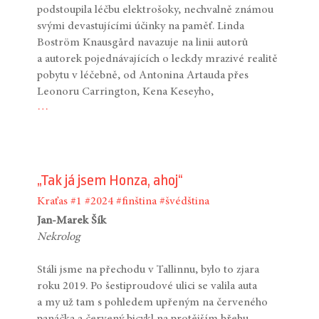
podstoupila léčbu elektrošoky, nechvalně známou
svými devastujícími účinky na paměť. Linda
Boström Knausgård navazuje na linii autorů
a autorek pojednávajících o leckdy mrazivé realitě
pobytu v léčebně, od Antonina Artauda přes
Leonoru Carrington, Kena Keseyho,
…
„Tak já jsem Honza, ahoj“
Kraťas
#1
#2024
#finština
#švédština
Jan-Marek Šík
Nekrolog
Stáli jsme na přechodu v Tallinnu, bylo to zjara
roku 2019. Po šestiproudové ulici se valila auta
a my už tam s pohledem upřeným na červeného
panáčka a červený bicykl na protějším břehu