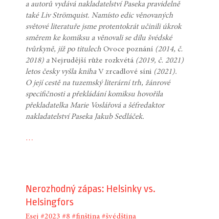
a autorů vydává nakladatelství Paseka pravidelně
také Liv Strömquist. Namísto edic věnovaných
světové literatuře jsme protentokrát učinili úkrok
směrem ke komiksu a věnovali se dílu švédské
tvůrkyně, jíž po titulech
Ovoce poznání
(2014, č.
2018) a
Nejrudější růže rozkvétá
(2019, č. 2021)
letos česky vyšla kniha
V zrcadlové síni
(2021).
O její cestě na tuzemský literární trh, žánrové
specifičnosti a překládání komiksu hovořila
překladatelka Marie Voslářová a šéfredaktor
nakladatelství Paseka Jakub Sedláček.
…
Nerozhodný zápas: Helsinky vs.
Helsingfors
Esej
#2023
#8
#finština
#švédština