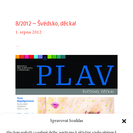
8/2012 – Švédsko, děcka!
1. srpna 2012
…
Spravovat Souhlas
Abychom poskytli co nejlepší služby, používáme k ukládání a/nebo přístupu k