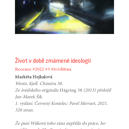
Život v době zmámené ideologií
Recenze
#2022
#3
#švédština
Markéta Hejkalová
Westö, Kjell. Chiméra 38.
Ze švédského originálu
Hägring 38
(2013) přeložil
Jan-Marek Šík.
1. vydání. Červený Kostelec: Pavel Mervart, 2021.
320 stran.
Že paní Wiiková toho rána nepřišla do práce, ho