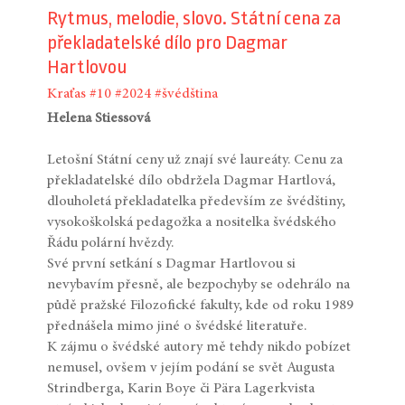
Rytmus, melodie, slovo. Státní cena za
překladatelské dílo pro Dagmar
Hartlovou
Kraťas
#10
#2024
#švédština
Helena Stiessová
Letošní Státní ceny už znají své laureáty. Cenu za
překladatelské dílo obdržela Dagmar Hartlová,
dlouholetá překladatelka především ze švédštiny,
vysokoškolská pedagožka a nositelka švédského
Řádu polární hvězdy.
Své první setkání s Dagmar Hartlovou si
nevybavím přesně, ale bezpochyby se odehrálo na
půdě pražské Filozofické fakulty, kde od roku 1989
přednášela mimo jiné o švédské literatuře.
K zájmu o švédské autory mě tehdy nikdo pobízet
nemusel, ovšem v jejím podání se svět Augusta
Strindberga, Karin Boye či Pära Lager­kvista