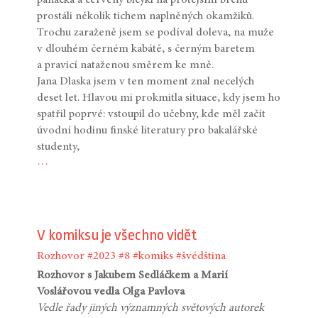
prostáli několik tichem naplněných okamžiků.
Trochu zaraženě jsem se podíval doleva, na muže
v dlouhém černém kabátě, s černým baretem
a pravicí nataženou směrem ke mně.
Jana Dlaska jsem v ten moment znal necelých
deset let. Hlavou mi prokmitla situace, kdy jsem ho
spatřil poprvé: vstoupil do učebny, kde měl začít
úvodní hodinu finské literatury pro bakalářské
studenty,
…
V komiksu je všechno vidět
Rozhovor
#2023
#8
#komiks
#švédština
Rozhovor s Jakubem Sedláčkem a Marií
Voslářovou vedla Olga Pavlova
Vedle řady jiných významných světových autorek