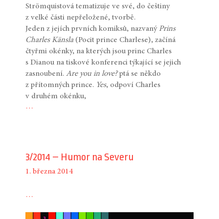
Strömquistová tematizuje ve své, do češtiny
z velké části nepřeložené, tvorbě.
Jeden z jejích prvních komiksů, nazvaný
Prins
Charles Känsla
(Pocit prince Charlese), začíná
čtyřmi okénky, na kterých jsou princ Charles
s Dianou na tiskové konferenci týkající se jejich
zasnoubení.
Are you in love?
ptá se někdo
z přítomných prince.
Yes
, odpoví Charles
v druhém okénku,
…
3/2014 – Humor na Severu
1. března 2014
…