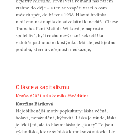
nejdříve rozladilo.
První věta románu nás rázem
vtáhne do děje – a ten se vzápětí vrací o osm
měsíců zpět, do března 1938. Hlavní hrdinka
nedávno nastoupila do advokátní kanceláře Claese
Thuneho. Paní Matilda Wiiková je naprosto
spolehlivá, byť trochu nevýrazná sekretářka
v dobře padnoucím kostýmku. Má ale ještě jednu
podobu, kterou veřejnosti neukazuje,
…
O lásce a kapitalismu
Kraťas
#2021
#4
#komiks
#švédština
Kateřina Bártková
Nejoblíbenější motiv popkultury: láska věčná,
bolavá, nenáviděná, kýčovitá. Láska je všude, láska
je lék i jed, ale to hlavní: láska je „já a ty“. To jsou
východiska, které švédská komiksová autorka Liv