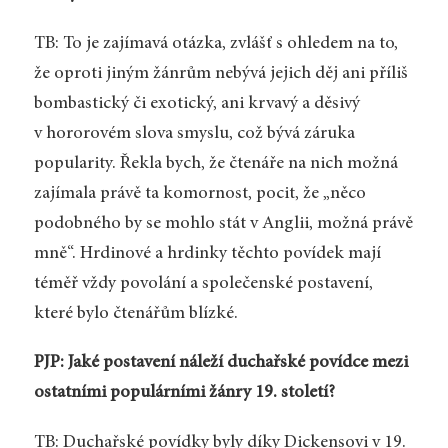
TB: To je zajímavá otázka, zvlášť s ohledem na to,
že oproti jiným žánrům nebývá jejich děj ani příliš
bombastický či exotický, ani krvavý a děsivý
v hororovém slova smyslu, což bývá záruka
popularity. Řekla bych, že čtenáře na nich možná
zajímala právě ta komornost, pocit, že „něco
podobného by se mohlo stát v Anglii, možná právě
mně“. Hrdinové a hrdinky těchto povídek mají
téměř vždy povolání a společenské postavení,
které bylo čtenářům blízké.
PJP: Jaké postavení náleží duchařské povídce mezi
ostatními populárními žánry 19. století?
TB: Duchařské povídky byly díky Dickensovi v 19.