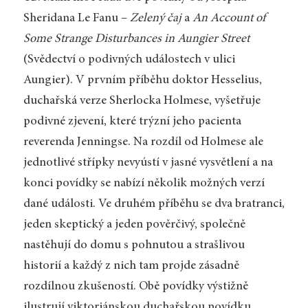
Sheridana Le Fanu –
Zelený čaj
a
An Account of
Some Strange Disturbances in Aungier Street
(Svědectví o podivných událostech v ulici
Aungier). V prvním příběhu doktor Hesselius,
duchařská verze Sherlocka Holmese, vyšetřuje
podivné zjevení, které trýzní jeho pacienta
reverenda Jenningse. Na rozdíl od Holmese ale
jednotlivé střípky nevyústí v jasné vysvětlení a na
konci povídky se nabízí několik možných verzí
dané události. Ve druhém příběhu se dva bratranci,
jeden skeptický a jeden pověrčivý, společně
nastěhují do domu s pohnutou a strašlivou
historií a každý z nich tam projde zásadně
rozdílnou zkušeností. Obě povídky výstižně
ilustrují viktoriánskou duchařskou povídku