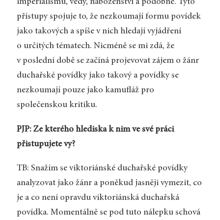
imperialismu, vědy, náboženství a podobně. Tyto
přístupy spojuje to, že nezkoumají formu povídek
jako takových a spíše v nich hledají vyjádření
o určitých tématech. Nicméně se mi zdá, že
v poslední době se začíná projevovat zájem o žánr
duchařské povídky jako takový a povídky se
nezkoumají pouze jako kamufláž pro
společenskou kritiku.
PJP: Ze kterého hlediska k nim ve své práci
přistupujete vy?
TB: Snažím se viktoriánské duchařské povídky
analyzovat jako žánr a poněkud jasněji vymezit, co
je a co není opravdu viktoriánská duchařská
povídka. Momentálně se pod tuto nálepku schová