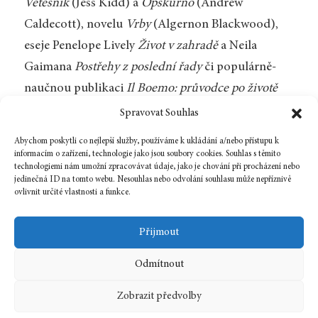
Vetešník
(Jess Kidd) a
Opskurno
(Andrew
Caldecott), novelu
Vrby
(Algernon Blackwood),
eseje Penelope Lively
Život v zahradě
a Neila
Gaimana
Postřehy z poslední řady
či populárně-
naučnou publikaci
Il Boemo: průvodce po životě
a díle Josefa Myslivečka
(Daniel E. Freeman). Letos
Spravovat Souhlas
vyšla v jejím překladu antologie
Královny hrůzy:
Abychom poskytli co nejlepší služby, používáme k ukládání a/nebo přístupu k
Duchařské a hororové povídky britských
informacím o zařízení, technologie jako jsou soubory cookies. Souhlas s těmito
technologiemi nám umožní zpracovávat údaje, jako je chování při procházení nebo
a amerických spisovatelek
.
jedinečná ID na tomto webu. Nesouhlas nebo odvolání souhlasu může nepříznivě
ovlivnit určité vlastnosti a funkce.
Zpět na číslo
Přijmout
Odmítnout
14 března, 2022
In
Rozhovor
Zobrazit předvolby
2022
3