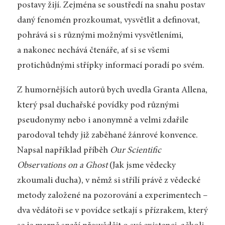
postavy žijí. Zejména se soustředí na snahu postav
daný fenomén prozkoumat, vysvětlit a definovat,
pohrává si s různými možnými vysvětleními,
a nakonec nechává čtenáře, ať si se všemi
protichůdnými střípky informací poradí po svém.
Z humornějších autorů bych uvedla Granta Allena,
který psal duchařské povídky pod různými
pseudonymy nebo i anonymně a velmi zdařile
parodoval tehdy již zaběhané žánrové konvence.
Napsal například příběh
Our Scientific
Observations on a Ghost
(Jak jsme vědecky
zkoumali ducha), v němž si střílí právě z vědecké
metody založené na pozorování a experimentech –
dva vědátoři se v povídce setkají s přízrakem, který