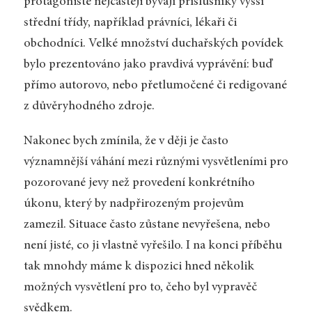
protagonisté nejčastěji bývají příslušníky vyšší
střední třídy, například právníci, lékaři či
obchodníci. Velké množství duchařských povídek
bylo prezentováno jako pravdivá vyprávění: buď
přímo autorovo, nebo přetlumočené či redigované
z důvěryhodného zdroje.
Nakonec bych zmínila, že v ději je často
významnější váhání mezi různými vysvětleními pro
pozorované jevy než provedení konkrétního
úkonu, který by nadpřirozeným projevům
zamezil. Situace často zůstane nevyřešena, nebo
není jisté, co ji vlastně vyřešilo. I na konci příběhu
tak mnohdy máme k dispozici hned několik
možných vysvětlení pro to, čeho byl vypravěč
svědkem.