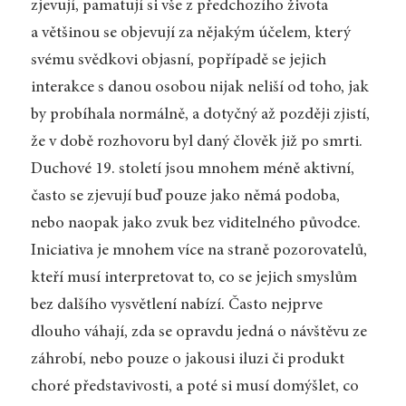
zjevují, pamatují si vše z předchozího života
a většinou se objevují za nějakým účelem, který
svému svědkovi objasní, popřípadě se jejich
interakce s danou osobou nijak neliší od toho, jak
by probíhala normálně, a dotyčný až později zjistí,
že v době rozhovoru byl daný člověk již po smrti.
Duchové 19. století jsou mnohem méně aktivní,
často se zjevují buď pouze jako němá podoba,
nebo naopak jako zvuk bez viditelného původce.
Iniciativa je mnohem více na straně pozorovatelů,
kteří musí interpretovat to, co se jejich smyslům
bez dalšího vysvětlení nabízí. Často nejprve
dlouho váhají, zda se opravdu jedná o návštěvu ze
záhrobí, nebo pouze o jakousi iluzi či produkt
choré představivosti, a poté si musí domýšlet, co