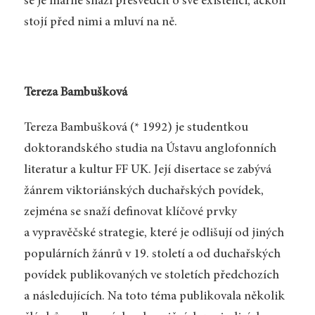
se je marně snaží přesvědčit o své existenci, ačkoli
stojí před nimi a mluví na ně.
Tereza Bambušková
Tereza Bambušková (* 1992) je studentkou
doktorandského studia na Ústavu anglofonních
literatur a kultur FF UK. Její disertace se zabývá
žánrem viktoriánských duchařských povídek,
zejména se snaží definovat klíčové prvky
a vypravěčské strategie, které je odlišují od jiných
populárních žánrů v 19. století a od duchařských
povídek publikovaných ve stoletích předchozích
a následujících. Na toto téma publikovala několik