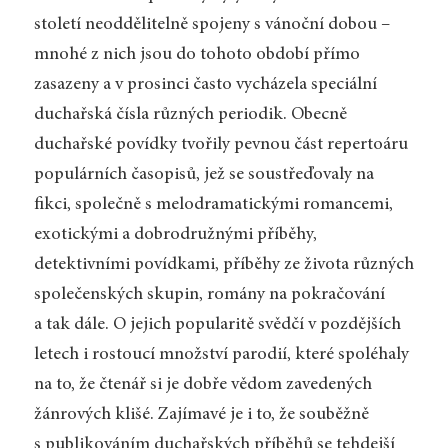
století neoddělitelně spojeny s vánoční dobou –
mnohé z nich jsou do tohoto období přímo
zasazeny a v prosinci často vycházela speciální
duchařská čísla různých periodik. Obecně
duchařské povídky tvořily pevnou část repertoáru
populárních časopisů, jež se soustřeďovaly na
fikci, společně s melodramatickými romancemi,
exotickými a dobrodružnými příběhy,
detektivními povídkami, příběhy ze života různých
společenských skupin, romány na pokračování
a tak dále. O jejich popularitě svědčí v pozdějších
letech i rostoucí množství parodií, které spoléhaly
na to, že čtenář si je dobře vědom zavedených
žánrových klišé. Zajímavé je i to, že souběžně
s publikováním duchařských příběhů se tehdejší