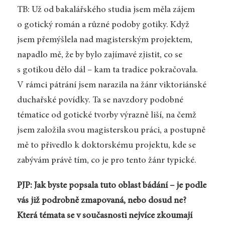
TB: Už od bakalářského studia jsem měla zájem
o gotický román a různé podoby gotiky. Když
jsem přemýšlela nad magisterským projektem,
napadlo mě, že by bylo zajímavé zjistit, co se
s gotikou dělo dál – kam ta tradice pokračovala.
V rámci pátrání jsem narazila na žánr viktoriánské
duchařské povídky. Ta se navzdory podobné
tématice od gotické tvorby výrazně liší, na čemž
jsem založila svou magisterskou práci, a postupně
mě to přivedlo k doktorskému projektu, kde se
zabývám právě tím, co je pro tento žánr typické.
PJP: Jak byste popsala tuto oblast bádání – je podle
vás již podrobně zmapovaná, nebo dosud ne?
Která témata se v současnosti nejvíce zkoumají