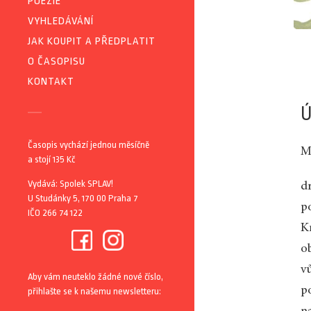
POEZIE
VYHLEDÁVÁNÍ
JAK KOUPIT A PŘEDPLATIT
O ČASOPISU
KONTAKT
Ú
Časopis vychází jednou měsíčně
Mi
a stojí 135 Kč
Vydává: Spolek SPLAV!
d
U Studánky 5, 170 00 Praha 7
p
IČO 266 74 122
K
o
v
Aby vám neuteklo žádné nové číslo,
p
přihlašte se k našemu newsletteru: