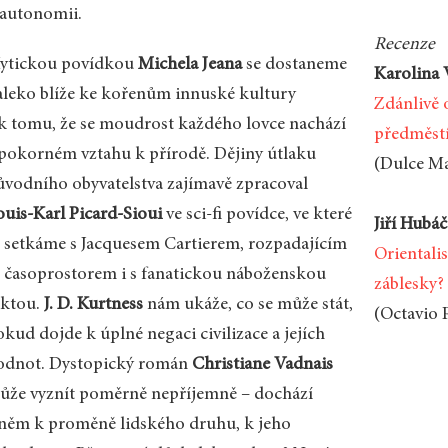
 autonomii.
Recenze
ytickou povídkou
Michela Jeana
se dostaneme
Karolina 
aleko blíže ke kořenům innuské kultury
Zdánlivě 
 k tomu, že se moudrost každého lovce nachází
předměst
 pokorném vztahu k přírodě. Dějiny útlaku
(Dulce Ma
ůvodního obyvatelstva zajímavě zpracoval
ouis-Karl Picard-Sioui
ve sci-fi povídce, ve které
Jiří Hubá
e setkáme s Jacquesem Cartierem, rozpadajícím
Orientali
e časoprostorem i s fanatickou náboženskou
záblesky?
ektou.
J. D. Kurtness
nám ukáže, co se může stát,
(Octavio 
kud dojde k úplné negaci civilizace a jejích
odnot. Dystopický román
Christiane Vadnais
ůže vyznít poměrně nepříjemně – dochází
 něm k proměně lidského druhu, k jeho