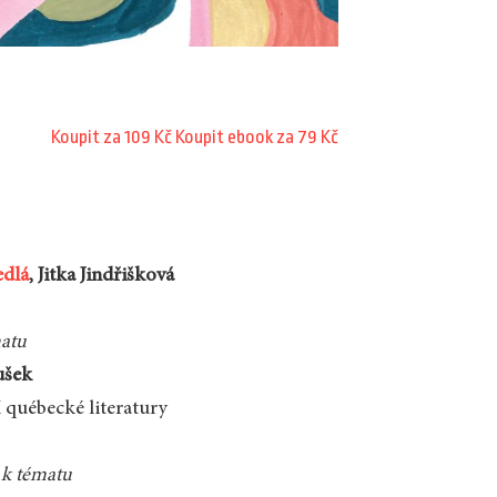
Koupit za 109 Kč
Koupit ebook za 79 Kč
edlá
, Jitka Jindřišková
matu
ušek
 québecké literatury
k tématu