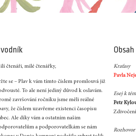
vodník
Obsah
lí čtenáři, milé čtenářky,
Kraťasy
Pavla Nej
ržte se – Plav k vám tímto číslem promlouvá již
odvousté. To ale není jediný důvod k oslavám.
Esej k té
romě završování ročníku jsme měli reálné
Petr Kylo
bavy, že číslem uzavřeme existenci časopisu
Zdivočení
ůbec. Ale díky vám a ostatním našim
odporovatelům a podporovatelkám se nám
Rozhovor 