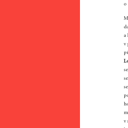
o
M
d
a
v
p
L
s
s
s
po
h
m
v