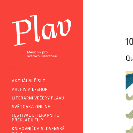
1
Qu
AKTUÁLNÍ ČÍSLO
ARCHIV A E-SHOP
LITERÁRNÍ VEČERY PLAVU
SVĚTOVKA ONLINE
FESTIVAL LITERÁRNÍHO
PŘEKLADU FLIP
KNIHOVNIČKA SLOVENSKÉ