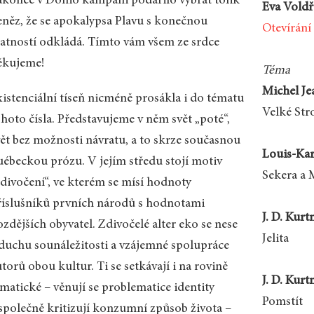
akonec v Donio kampani podařilo vybrat tolik
Eva Voldř
eněz, že se apokalypsa Plavu s konečnou
Otevírání
latností odkládá. Tímto vám všem ze srdce
ěkujeme!
Téma
Michel Je
xistenciální tíseň nicméně prosákla i do tématu
Velké St
ohoto čísla. Představujeme v něm svět „poté“,
vět bez možnosti návratu, a to skrze současnou
Louis-Kar
uébeckou prózu. V jejím středu stojí motiv
Sekera a 
zdivočení“, ve kterém se mísí hodnoty
říslušníků prvních národů s hodnotami
J. D. Kur
zdějších obyvatel. Zdivočelé alter eko se nese
Jelita
 duchu sounáležitosti a vzájemné spolupráce
torů obou kultur. Ti se setkávají i na rovině
J. D. Kurt
ematické – věnují se problematice identity
Pomstít
 společně kritizují konzumní způsob života –