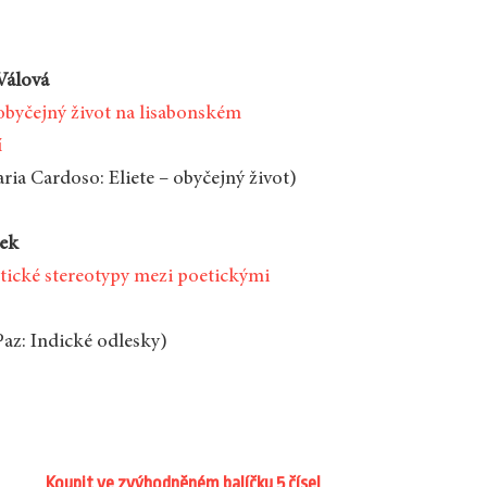
Válová
obyčejný život na lisabonském
í
ria Cardoso: Eliete – obyčejný život)
ček
stické stereotypy mezi poetickými
Paz: Indické odlesky)
Koupit ve zvýhodněném balíčku 5 čísel