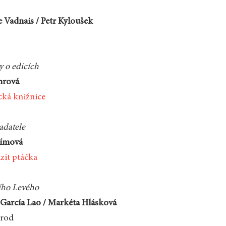
e Vadnais / Petr Kyloušek
 o edicích
mrová
ická knižnice
adatele
Šímová
zit ptáčka
řího Levého
García Lao / Markéta Hlásková
árod