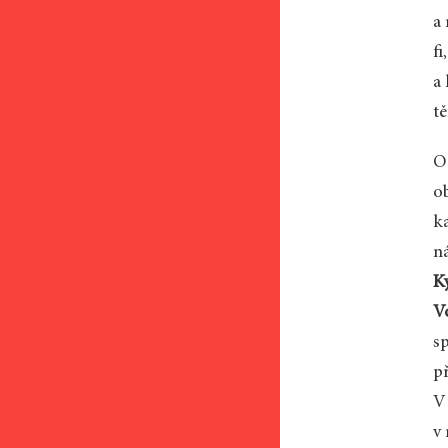
a 
fi
a
t
O
o
k
n
K
V
s
p
V
v