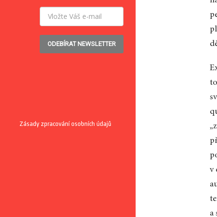
n
p
p
d
ODEBÍRAT NEWSLETTER
E
t
s
q
Zásady zpracování osobních údajů
„
p
po
v
au
t
a