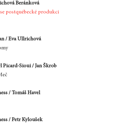
ichová Beránková
 se postquébecké produkci
an / Eva Ullrichová
romy
l Picard-Sioui / Jan Škrob
Meč
tness / Tomáš Havel
ness / Petr Kyloušek