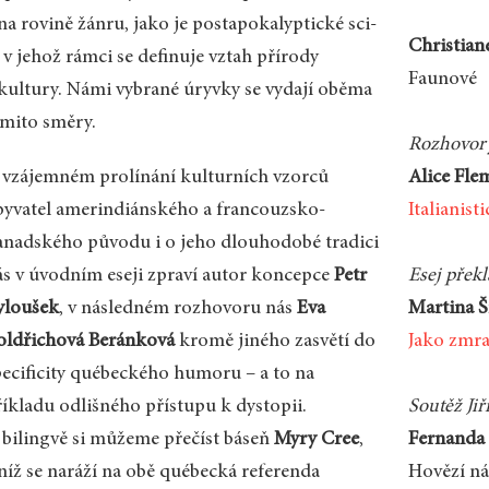
na rovině žánru, jako je postapokalyptické sci-
Christian
, v jehož rámci se definuje vztah přírody
Faunové
 kultury. Námi vybrané úryvky se vydají oběma
ěmito směry.
Rozhovory
 vzájemném prolínání kulturních vzorců
Alice Fle
byvatel amerindiánského a francouzsko-
Italianist
anadského původu i o jeho dlouhodobé tradici
ás v úvodním eseji zpraví autor koncepce
Petr
Esej překl
yloušek
, v následném rozhovoru nás
Eva
Martina 
oldřichová Beránková
kromě jiného zasvětí do
Jako zmra
pecificity québeckého humoru – a to na
říkladu odlišného přístupu k dystopii.
Soutěž Ji
 bilingvě si můžeme přečíst báseň
Myry Cree
,
Fernanda 
 níž se naráží na obě québecká referenda
Hovězí n