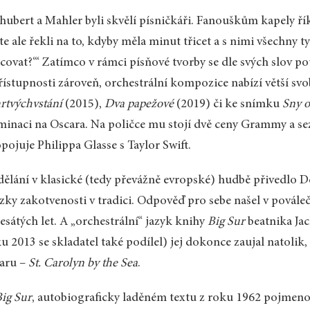
hubert a Mahler byli skvělí písničkáři. Fanouškům kapely ří
te ale řekli na to, kdyby měla minut třicet a s nimi všechny ty
covat?‘“ Zatímco v rámci písňové tvorby se dle svých slov
řístupnosti zároveň, orchestrální kompozice nabízí větší s
rtvýchvstání
(2015),
Dva papežové
(2019) či ke snímku
Sny o
inaci na Oscara. Na poličce mu stojí dvě ceny Grammy a 
pojuje Philippa Glasse s Taylor Swift.
ělání v klasické (tedy převážně evropské) hudbě přivedlo 
zky zakotvenosti v tradici. Odpověď pro sebe našel v pováleč
esátých let. A „orchestrální“ jazyk knihy
Big Sur
beatnika Jac
u 2013 se skladatel také podílel) jej dokonce zaujal natolik
aru –
St. Carolyn by the Sea
.
ig Sur
, autobiograficky laděném textu z roku 1962 pojmen