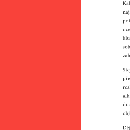
Kal
naj
pot
oce
blu
sob
zah
Ste
pře
rea
alk
dua
obj
Děj