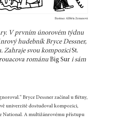
Ilustrace Alžběta Zemanová
ytary. V prvním únorovém týdnu
ánrový hudebník Bryce Dessner,
ru. Zahraje svou kompozici
St.
 Kerouacova románu
Big Sur
i sám
gnoroval.“ Bryce Dessner začínal u flétny,
eově univerzitě dostudoval kompozici,
e National. A multižánrovému přístupu