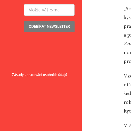
„Sc
bys
pra
ODEBÍRAT NEWSLETTER
a p
Zm
nom
pro
Zásady zpracování osobních údajů
Vzd
otá
šed
rok
kyt
V
B