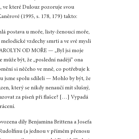
a, ve které Dulouz pozoruje svou
něrové (1995, s. 178, 179) takto:
hlá postava u moře, listy-ženoucí moře,
elodické vzdechy smrti a ve své mysli
TÁ CAROLYN OD MOŘE — „Byl jsi moje
le může být, že „poslední nadějí“ ona
omění si něčeho ve mně, co potřebuje k
u jsme spolu sdíleli — Mohlo by být, že
zen, který se nikdy nenaučí mít slušný,
zovat za píseň při flašce? […] Vypadá
rácení.
vozena díly Benjamina Brittena a Josefa
 v Rudolfinu (a jednou v přímém přenosu