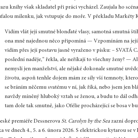
azu knihy však skladatel při práci vycházel. Zaujala ho scén
falou milenku, jak vstupuje do moře. V překladu Markéty Ka
Vidím vlát její smutné blonďaté vlasy, samotná smutná ští
ona mně najednou něco připomíná — Vzpomínám na její m
vidím přes její postavu jasně vyraženo v písku: – SVA
poslední naděje,“ řekla, ale neříkají to všechny ženy? — A
nemyslí jen manželství, ale nějaké dokonale smutné uvěd
životu, aspoň tenhle dojem mám ze síly vší temnoty, ktero
se bráním něčemu svatému v ní, jak říká, nebo jsem jen blá
navždy míněný hluboký vztah se ženou, a budu to dál odha
tam dole tak smutně, jako Ofélie procházející se bosa v bu
eské premiéře Dessnerova
St. Carolyn by the Sea
zazní dopro
a ve dnech 4., 5. a 6. února 2026. S elektrickou kytarou se