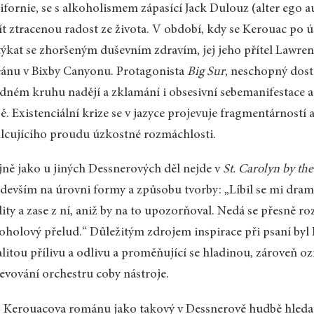
ifornie, se s alkoholismem zápasící Jack Dulouz (alter ego 
ít ztracenou radost ze života. V období, kdy se Kerouac p
ýkat se zhoršeným duševním zdravím, jej jeho přítel Lawren
ánu v Bixby Canyonu. Protagonista
Big Sur
, neschopný dost
dném kruhu nadějí a zklamání i obsesivní sebemanifestace 
ě. Existenciální krize se v jazyce projevuje fragmentárností 
lcujícího proudu úzkostné rozmáchlosti.
jně jako u jiných Dessnerových děl nejde v
St. Carolyn by the
devším na úrovni formy a způsobu tvorby: „Líbil se mi dra
lity a zase z ní, aniž by na to upozorňoval. Nedá se přesně rozl
oholový přelud.“ Důležitým zdrojem inspirace při psaní byl 
litou přílivu a odlivu a proměňující se hladinou, zároveň oz
evování orchestru coby nástroje.
 Kerouacova románu jako takový v Dessnerově hudbě hled