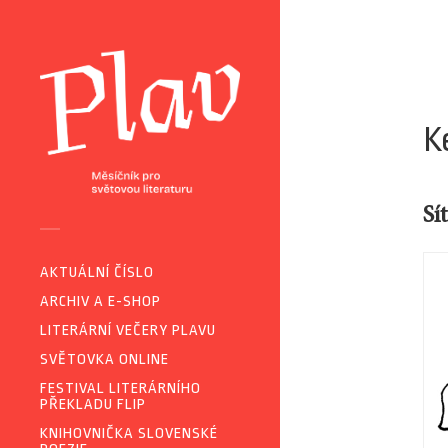
K
Sí
AKTUÁLNÍ ČÍSLO
ARCHIV A E-SHOP
LITERÁRNÍ VEČERY PLAVU
SVĚTOVKA ONLINE
FESTIVAL LITERÁRNÍHO
PŘEKLADU FLIP
KNIHOVNIČKA SLOVENSKÉ