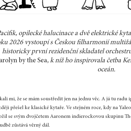
acifik, opilecké halucinace a dvě elektrické k
oku 2026 vystoupí s Českou filharmonií multiž
historicky první rezidenční skladatel orchest
arolyn by the Sea
, k níž ho inspirovala četba
oceán.
kali mi, že se mám soustředit jen na jednu věc. A já tu radu i
ději přešel ke klasické kytaře. Ve stejném roce, kdy na Yal
ožil se svým dvojčetem Aaronem indierockovou skupinu Th
udbě zůstává věrný dál.