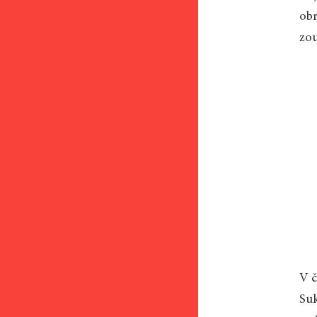
obr
zou
V č
Suk