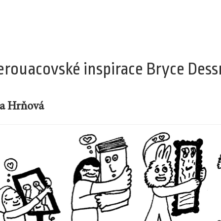
erouacovské inspirace Bryce Dess
ta Hrňová