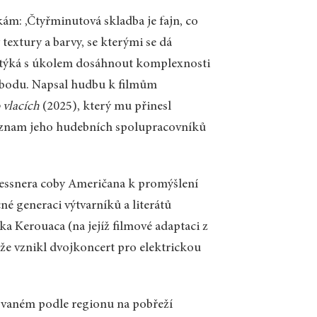
kám: ‚Čtyřminutová skladba je fajn, co
 textury a barvy, se kterými se dá
 potýká s úkolem dosáhnout komplexnosti
vobodu. Napsal hudbu k filmům
 vlacích
(2025), který mu přinesl
seznam jeho hudebních spolupracovníků
Dessnera coby Američana k promýšlení
né generaci výtvarníků a literátů
ka Kerouaca (na jejíž filmové adaptaci z
, že vznikl dvojkoncert pro elektrickou
ovaném podle regionu na pobřeží