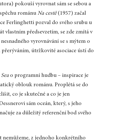
autora) pokouší vyrovnat sám se sebou a
o úspěchu románu
Na cestě
(1957) začal
ce Ferlinghetti pozval do svého srubu u
át vlastním předsevzetím, se zde zmítá v
a nesnadného vyrovnávání se s mýtem o
a přerýváním, útržkovité asociace ústí do
 Sea
o programní hudbu – inspirace je
matický oblouk románu. Proplétá se do
išit, co je skutečné a co je jen
Dessnerovi sám oceán, který, s jeho
načuje za důležitý referenční bod svého
at nemůžeme, z jednoho konkrétního