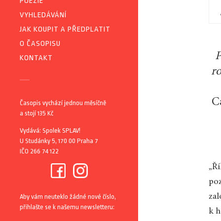
POEZIE
VYHLEDÁVÁNÍ
JAK KOUPIT A PŘEDPLATIT
O ČASOPISU
P
KONTAKT
r
C
Časopis vychází jednou měsíčně
a stojí 135 Kč
Vydává: Spolek SPLAV!
U Studánky 5, 170 00 Praha 7
IČO 266 74 122
„Ří
poz
zal
Aby vám neuteklo žádné nové číslo,
přihlašte se k našemu newsletteru:
k h