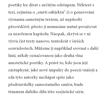
poetiky lze dívat s určitým odstupem. Některé z
tezí, zejména o „smrti subjektu“ či o generování
významu samotným textem, už nepůsobí
přesvědčivě, přesto ji nemusíme nutně považovat
za uzavřenou kapitolu. Naopak, skrývá se v ní
výzva číst texty nanovo, tentokrát v širších
souvislostech. Můžeme ji například srovnat s další
linií, někdy označovanou jako druhá vlna
anestetické poetiky. A právě to, kdo jsou její
zástupkyně, jaké nové impulzy do poezii vnášejí a
zda tyto autorky nechápat spíše jako
představitelky samostatného směru, bude
tématem dalšího dílu této esejistické série.