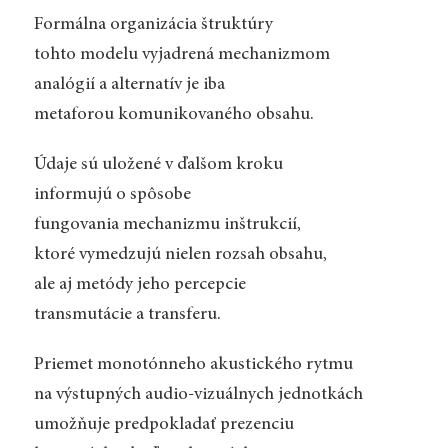
Formálna organizácia štruktúry
tohto modelu vyjadrená mechanizmom
analógií a alternatív je iba
metaforou komunikovaného obsahu.
Údaje sú uložené v ďalšom kroku
informujú o spôsobe
fungovania mechanizmu inštrukcií,
ktoré vymedzujú nielen rozsah obsahu,
ale aj metódy jeho percepcie
transmutácie a transferu.
Priemet monotónneho akustického rytmu
na výstupných audio-vizuálnych jednotkách
umožňuje predpokladať prezenciu