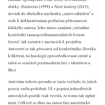
sbírky,
Hmlovina
(1999) a
Nové kodexy
(2013),
dovádí do důsledku myšlenku „smrti subjektu“ a
vede k deklarativnímu potlačení přítomnosti
lidského autora. Jeho místo zaujímá „virtuálny
konštrukt rannoposthumanoidných foriem
života“, jak zaznívá v anotacích k projektu.
Autorství se tak přesouvá od konkrétního člověka
k fiktivní, technologií zprostředkované entitě a
stává se součástí postmoderní hry s identitou a
fikcí.
Autorům tohoto proudu se často vyčítalo, že jejich
poezie zněla podobně. Už z popisu jednotlivých
autorských poetik však vysvítá, že tomu tak úplně
není. Celkově se dnes na ranou fázi anestetické