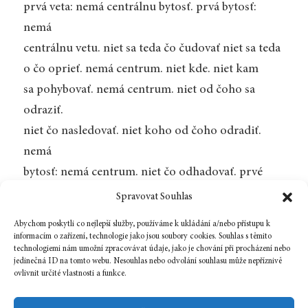
prvá veta: nemá centrálnu bytosť. prvá bytosť:
nemá
centrálnu vetu. niet sa teda čo čudovať niet sa teda
o čo oprieť. nemá centrum. niet kde. niet kam
sa pohybovať. nemá centrum. niet od čoho sa
odraziť.
niet čo nasledovať. niet koho od čoho odradiť.
nemá
bytosť: nemá centrum. niet čo odhadovať. prvé
centrum:
Spravovat Souhlas
nemá bytosť. nemá okraje. niet sa do čoho vtesnať.
Abychom poskytli co nejlepší služby, používáme k ukládání a/nebo přístupu k
niet čo
informacím o zařízení, technologie jako jsou soubory cookies. Souhlas s těmito
technologiemi nám umožní zpracovávat údaje, jako je chování při procházení nebo
prekračovať. nemá centrum. niet čo odhadzovať.
jedinečná ID na tomto webu. Nesouhlas nebo odvolání souhlasu může nepříznivě
ovlivnit určité vlastnosti a funkce.
nemá vetu.