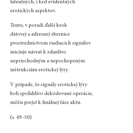
latentných, i keď evidentných
erotických aspektov.
Tento, v poradí ďalší krok
dátovej a adresnej zbernice
prostredníctvom riadiacich signálov
iniciuje návrat k zdanlivo
nepriechodným a nepochopeným
inštrukciám erotickej lýry.
V prípade, že signály erotickej lýry
boli spoľahlivo dekódované operácie,
môžu prejsť k finálnej fáze aktu.
(s. 49–50)