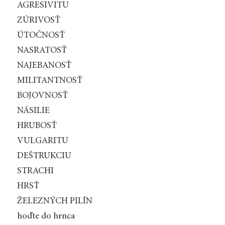
AGRESIVITU
ZÚRIVOSŤ
ÚTOČNOSŤ
NASRATOSŤ
NAJEBANOSŤ
MILITANTNOSŤ
BOJOVNOSŤ
NÁSILIE
HRUBOSŤ
VULGARITU
DEŠTRUKCIU
STRACH
I
HRSŤ
ŽELEZNÝCH PILÍN
hoďte do hrnca