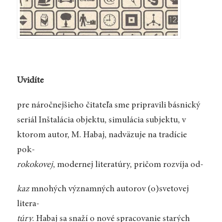
Uvidíte
pre náročnejšieho čitateľa sme pripravili básnický
seriál Inštalácia objektu, simulácia subjektu, v
ktorom autor, M. Habaj, nadväzuje na tradície
pok-
rokokovej
, modernej literatúry, pričom rozvíja od-
kaz
mnohých významných autorov (o)svetovej
litera-
túry
. Habaj sa snaží o nové spracovanie starých