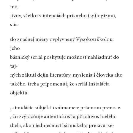
mo-
tívov, všetko v intenciách prísneho (sy)logizmu,
súc
do značnej miery ovplyvnený Vysokou školou.
jeho
básnický seriál poskytuje možnosť nahliadnuť do
taj-
ných zákutí dejín literatúry, myslenia i človeka ako
takého. treba pripomenúť, že seriál Inštalácia
objektu
, simulácia subjektu snímame v priamom prenose
, čo zvýrazňuje autentickosť a pôsobivosť celého
diela, ako i jedinečnosť básnického prejavu. se-