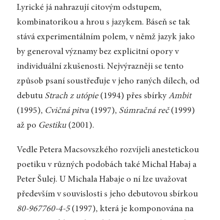
Lyrické já nahrazují citovým odstupem,
kombinatorikou a hrou s jazykem. Báseň se tak
stává experimentálním polem, v němž jazyk jako
by generoval významy bez explicitní opory v
individuální zkušenosti. Nejvýrazněji se tento
způsob psaní soustřeďuje v jeho raných dílech, od
debutu
Strach z utópie
(1994) přes sbírky
Ambit
(1995),
Cvičná pitva
(1997),
Súmračná reč
(1999)
až po
Gestiku
(2001).
Vedle Petera Macsovszkého rozvíjeli anestetickou
poetiku v různých podobách také Michal Habaj a
Peter Šulej. U Michala Habaje o ní lze uvažovat
především v souvislosti s jeho debutovou sbírkou
80-967760-4-5
(1997), která je komponována na