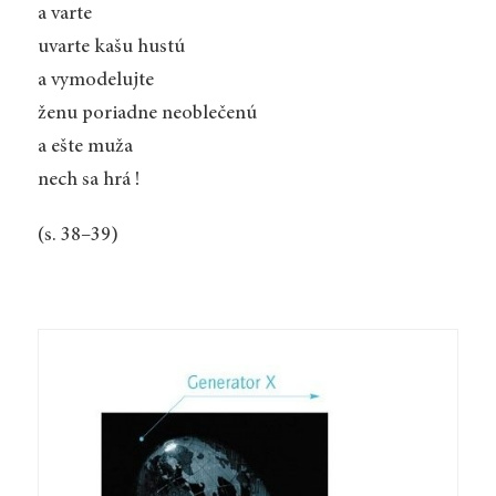
a varte
uvarte kašu hustú
a vymodelujte
ženu poriadne neoblečenú
a ešte muža
nech sa hrá !
(s. 38–39)