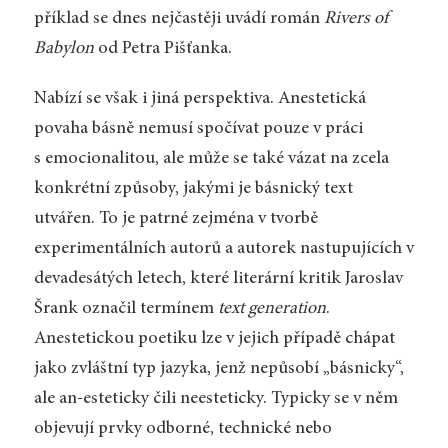
příklad se dnes nejčastěji uvádí román
Rivers of
Babylon
od Petra Pišťanka.
Nabízí se však i jiná perspektiva. Anestetická
povaha básně nemusí spočívat pouze v práci
s emocionalitou, ale může se také vázat na zcela
konkrétní způsoby, jakými je básnický text
utvářen. To je patrné zejména v tvorbě
experimentálních autorů a autorek nastupujících v
devadesátých letech, které literární kritik Jaroslav
Šrank označil termínem
text generation
.
Anestetickou poetiku lze v jejich případě chápat
jako zvláštní typ jazyka, jenž nepůsobí „básnicky“,
ale an-esteticky čili neesteticky. Typicky se v něm
objevují prvky odborné, technické nebo