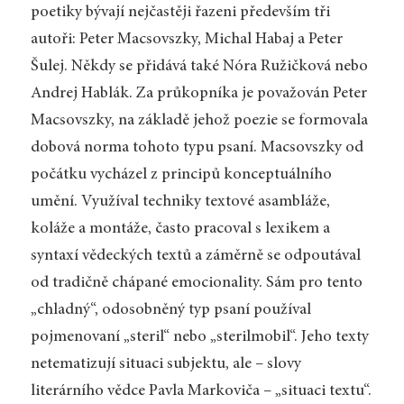
poetiky bývají nejčastěji řazeni především tři
autoři: Peter Macsovszky, Michal Habaj a Peter
Šulej. Někdy se přidává také Nóra Ružičková nebo
Andrej Hablák. Za průkopníka je považován Peter
Macsovszky, na základě jehož poezie se formovala
dobová norma tohoto typu psaní. Macsovszky od
počátku vycházel z principů konceptuálního
umění. Využíval techniky textové asambláže,
koláže a montáže, často pracoval s lexikem a
syntaxí vědeckých textů a záměrně se odpoutával
od tradičně chápané emocionality. Sám pro tento
„chladný“, odosobněný typ psaní používal
pojmenovaní „steril“ nebo „sterilmobil“. Jeho texty
netematizují situaci subjektu, ale – slovy
literárního vědce Pavla Markoviča – „situaci textu“.