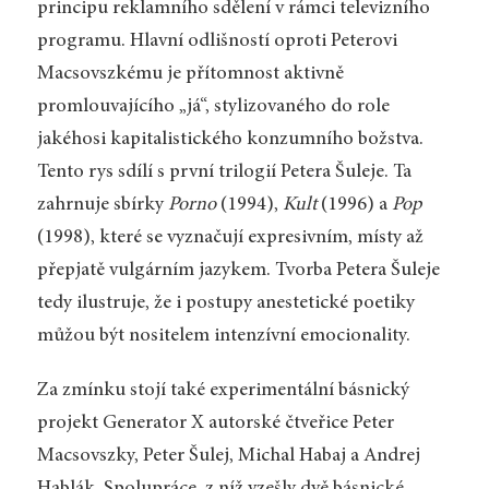
principu reklamního sdělení v rámci televizního
programu. Hlavní odlišností oproti Peterovi
Macsovszkému je přítomnost aktivně
promlouvajícího „já“, stylizovaného do role
jakéhosi kapitalistického konzumního božstva.
Tento rys sdílí s první trilogií Petera Šuleje. Ta
zahrnuje sbírky
Porno
(1994),
Kult
(1996) a
Pop
(1998), které se vyznačují expresivním, místy až
přepjatě vulgárním jazykem. Tvorba Petera Šuleje
tedy ilustruje, že i postupy anestetické poetiky
můžou být nositelem intenzívní emocionality.
Za zmínku stojí také experimentální básnický
projekt Generator X autorské čtveřice Peter
Macsovszky, Peter Šulej, Michal Habaj a Andrej
Hablák. Spolupráce, z níž vzešly dvě básnické