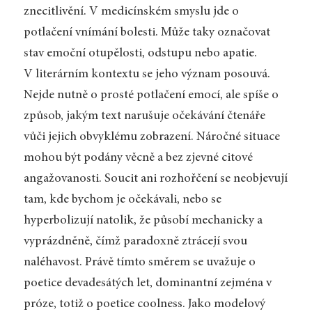
znecitlivění. V medicínském smyslu jde o
potlačení vnímání bolesti. Může taky označovat
stav emoční otupělosti, odstupu nebo apatie.
V literárním kontextu se jeho význam posouvá.
Nejde nutně o prosté potlačení emocí, ale spíše o
způsob, jakým text narušuje očekávání čtenáře
vůči jejich obvyklému zobrazení. Náročné situace
mohou být podány věcně a bez zjevné citové
angažovanosti. Soucit ani rozhořčení se neobjevují
tam, kde bychom je očekávali, nebo se
hyperbolizují natolik, že působí mechanicky a
vyprázdněně, čímž paradoxně ztrácejí svou
naléhavost. Právě tímto směrem se uvažuje o
poetice devadesátých let, dominantní zejména v
próze, totiž o poetice coolness. Jako modelový