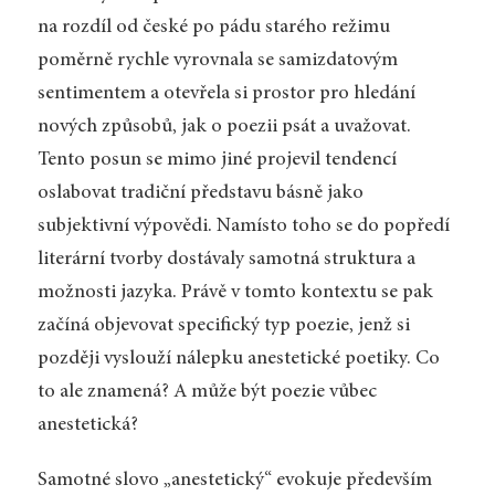
na rozdíl od české po pádu starého režimu
poměrně rychle vyrovnala se samizdatovým
sentimentem a otevřela si prostor pro hledání
nových způsobů, jak o poezii psát a uvažovat.
Tento posun se mimo jiné projevil tendencí
oslabovat tradiční představu básně jako
subjektivní výpovědi. Namísto toho se do popředí
literární tvorby dostávaly samotná struktura a
možnosti jazyka. Právě v tomto kontextu se pak
začíná objevovat specifický typ poezie, jenž si
později vyslouží nálepku anestetické poetiky. Co
to ale znamená? A může být poezie vůbec
anestetická?
Samotné slovo „anestetický“ evokuje především