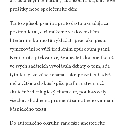
a k ustáleným tématům, jako jsou láska, smyslové
prožitky nebo společenské dění.
Tento způsob psaní se proto často označuje za
postmoderní, což můžeme ve slovenském
literárním kontextu vykládat spíše jako gesto
vymezování se vůči tradičním způsobům psaní.
Není proto překvapivé, že anestetická poetika už
ve svých začátcích vyvolávala debaty o tom, zda
tyto texty lze vůbec chápat jako poezii. A i když
měla většina diskusí spíše performativní než
skutečně ideologický charakter, poukazovaly
všechny shodně na proměnu samotného vnímaní
básnického textu.
Do autorského okruhu rané fáze anestetické