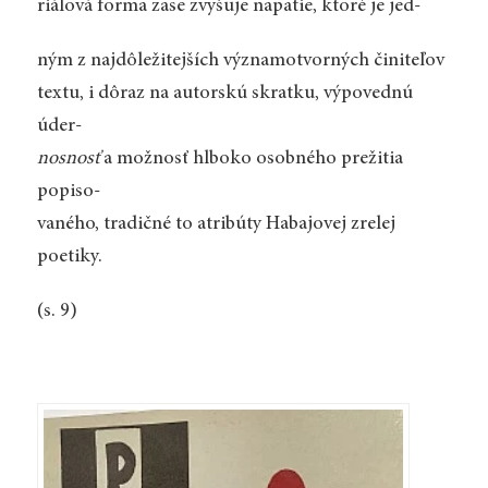
riálová forma zase zvyšuje napätie, ktoré je jed-
ným z najdôležitejších významotvorných činiteľov
textu, i dôraz na autorskú skratku, výpovednú
úder-
nosnosť
a možnosť hlboko osobného prežitia
popiso-
vaného, tradičné to atribúty Habajovej zrelej
poetiky.
(s. 9)