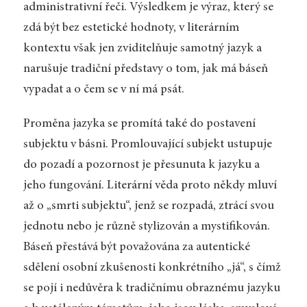
administrativní řeči. Výsledkem je výraz, který se
zdá být bez estetické hodnoty, v literárním
kontextu však jen zviditelňuje samotný jazyk a
narušuje tradiční představy o tom, jak má báseň
vypadat a o čem se v ní má psát.
Proměna jazyka se promítá také do postavení
subjektu v básni. Promlouvající subjekt ustupuje
do pozadí a pozornost je přesunuta k jazyku a
jeho fungování. Literární věda proto někdy mluví
až o „smrti subjektu“, jenž se rozpadá, ztrácí svou
jednotu nebo je různě stylizován a mystifikován.
Báseň přestává být považována za autentické
sdělení osobní zkušenosti konkrétního „já“, s čímž
se pojí i nedůvěra k tradičnímu obraznému jazyku