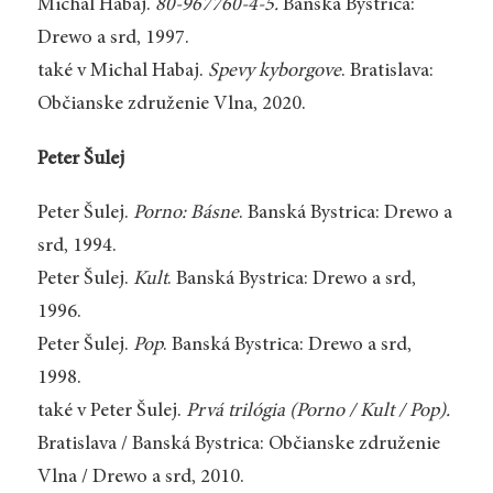
Michal Habaj.
80-967760-4-5.
Banská Bystrica:
Drewo a srd, 1997.
také v Michal Habaj.
Spevy kyborgove
. Bratislava:
Občianske združenie Vlna, 2020.
Peter Šulej
Peter Šulej.
Porno: Básne
. Banská Bystrica: Drewo a
srd, 1994.
Peter Šulej.
Kult
. Banská Bystrica: Drewo a srd,
1996.
Peter Šulej.
Pop
. Banská Bystrica: Drewo a srd,
1998.
také v Peter Šulej.
Prvá trilógia (Porno / Kult / Pop).
Bratislava / Banská Bystrica: Občianske združenie
Vlna / Drewo a srd, 2010.