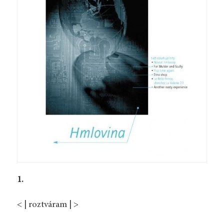
1.
< | roztváram | >