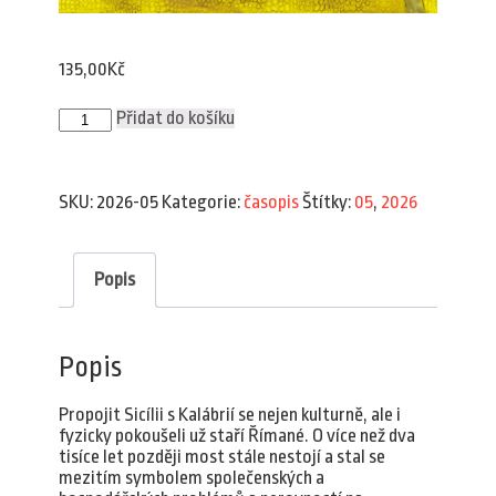
135,00
Kč
Plav
Přidat do košíku
5/2026
množství
SKU:
2026-05
Kategorie:
časopis
Štítky:
05
,
2026
Popis
Popis
Propojit Sicílii s Kalábrií se nejen kulturně, ale i
fyzicky pokoušeli už staří Římané. O více než dva
tisíce let později most stále nestojí a stal se
mezitím symbolem společenských a