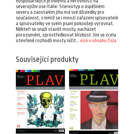
hospodářských problémů a nerovností na
severojižní ose Itálie. Stereotyp o úspěšném
severu a zaostalém jihu má své důsledky pro
současnost, s nimiž se i mnozí zařazení spisovatelé
a spisovatelky ve svém psaní pokoušejí vyrovnat.
Někteří se snaží stavět mosty, nacházet
porozumění, zprostředkovat blízkost. Jiní se zcela
otevřeně rozhodli mosty ničit…
více v obsahu čísla
Související produkty