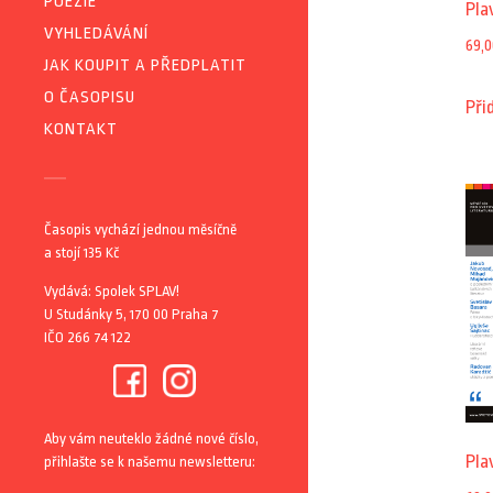
POEZIE
Pla
VYHLEDÁVÁNÍ
69,0
JAK KOUPIT A PŘEDPLATIT
O ČASOPISU
Při
KONTAKT
Časopis vychází jednou měsíčně
a stojí 135 Kč
Vydává: Spolek SPLAV!
U Studánky 5, 170 00 Praha 7
IČO 266 74 122
Aby vám neuteklo žádné nové číslo,
Pla
přihlašte se k našemu newsletteru: