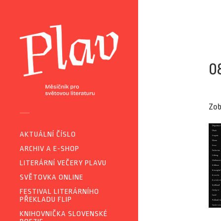
0
Zob
AKTUÁLNÍ ČÍSLO
ARCHIV A E-SHOP
LITERÁRNÍ VEČERY PLAVU
SVĚTOVKA ONLINE
FESTIVAL LITERÁRNÍHO
PŘEKLADU FLIP
KNIHOVNIČKA SLOVENSKÉ