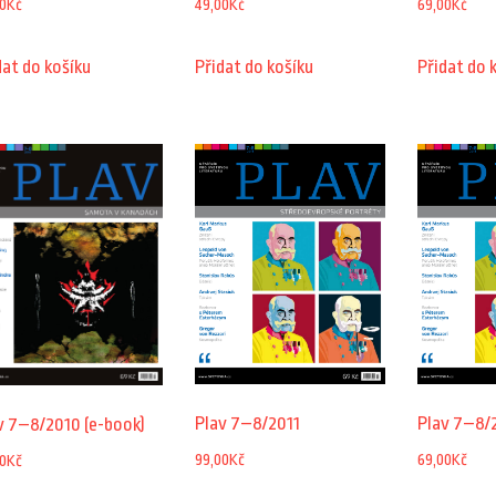
0
Kč
49,00
Kč
69,00
Kč
dat do košíku
Přidat do košíku
Přidat do 
Plav 7–8/2011
Plav 7–8/2
v 7–8/2010 (e-book)
99,00
Kč
69,00
Kč
0
Kč