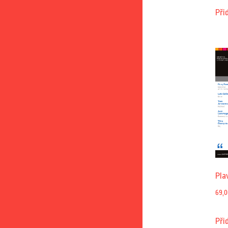
Při
Pla
69,0
Při