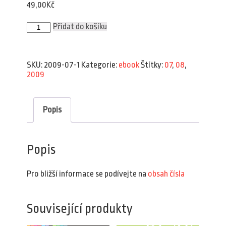
49,00
Kč
Plav
Přidat do košíku
7–
8/2009
(e-
book)
SKU:
2009-07-1
Kategorie:
ebook
Štítky:
07
,
08
,
množství
2009
Popis
Popis
Pro bližší informace se podívejte na
obsah čísla
Související produkty