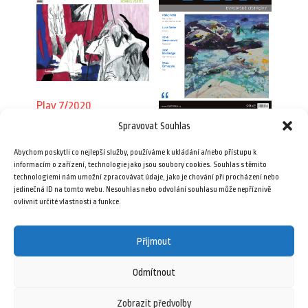
Plav 7/2020
Spravovat Souhlas
89,00
Kč
Plav 7–8/2016
Abychom poskytli co nejlepší služby, používáme k ukládání a/nebo přístupu k
99,00
Kč
Přidat do košíku
informacím o zařízení, technologie jako jsou soubory cookies. Souhlas s těmito
technologiemi nám umožní zpracovávat údaje, jako je chování při procházení nebo
jedinečná ID na tomto webu. Nesouhlas nebo odvolání souhlasu může nepříznivě
Přidat do košíku
ovlivnit určité vlastnosti a funkce.
Přijmout
Odmítnout
Zobrazit předvolby
12 ledna, 2026