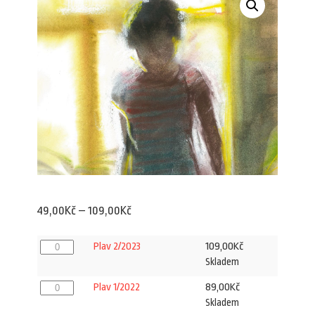
Rozpětí
49,00
Kč
–
109,00
Kč
cen:
Plav
109,00
Kč
Plav 2/2023
49,00Kč
2/2023
Skladem
množství
až
Plav
89,00
Kč
Plav 1/2022
109,00Kč
1/2022
Skladem
množství