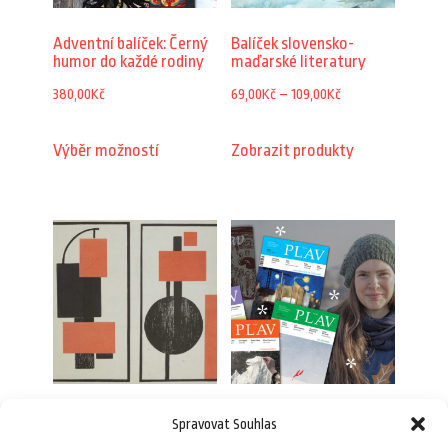
Adventní balíček: Černý
Balíček slovensko-
humor do každé rodiny
maďarské literatury
Rozpětí
380,00
Kč
69,00
Kč
–
109,00
Kč
cen:
Tento
Výběr možností
Zobrazit produkty
69,00Kč
produkt
až
má
109,00Kč
více
variant.
Možnosti
lze
vybrat
na
stránce
Balíček úkroků od
Adventní balíček:
Spravovat Souhlas
produktu
literatury
Extrémní světoběžník