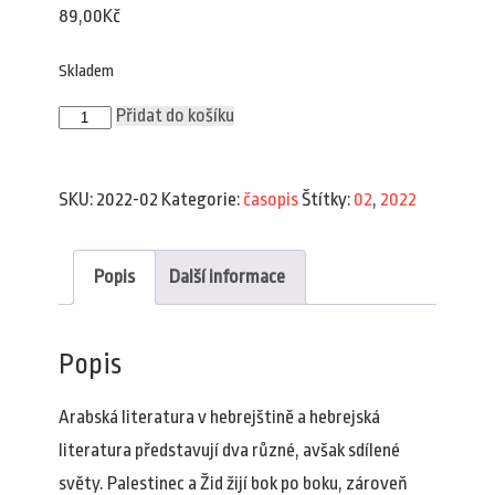
89,00
Kč
Skladem
Plav
Přidat do košíku
2/2022
množství
SKU:
2022-02
Kategorie:
časopis
Štítky:
02
,
2022
Popis
Další informace
Popis
Arabská literatura v hebrejštině a hebrejská
literatura představují dva různé, avšak sdílené
světy. Palestinec a Žid žijí bok po boku, zároveň