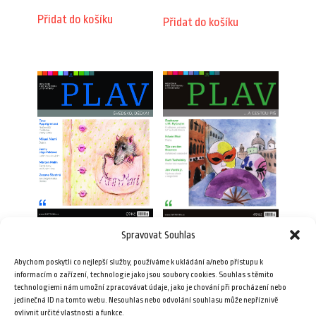
Přidat do košíku
Přidat do košíku
Spravovat Souhlas
Plav 10/2010
Plav 8/2012
Abychom poskytli co nejlepší služby, používáme k ukládání a/nebo přístupu k
49,00
Kč
69,00
Kč
informacím o zařízení, technologie jako jsou soubory cookies. Souhlas s těmito
technologiemi nám umožní zpracovávat údaje, jako je chování při procházení nebo
jedinečná ID na tomto webu. Nesouhlas nebo odvolání souhlasu může nepříznivě
Přidat do košíku
Přidat do košíku
ovlivnit určité vlastnosti a funkce.