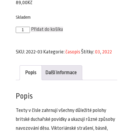
89,00
Kč
Skladem
Plav
Přidat do košíku
3/2022
množství
SKU:
2022-03
Kategorie:
časopis
Štítky:
03
,
2022
Popis
Další informace
Popis
Texty v čísle zahrnují všechny důležité polohy
britské duchařské povídky a ukazují různé způsoby
navozování děsu. Viktoriánské strašení, básně,