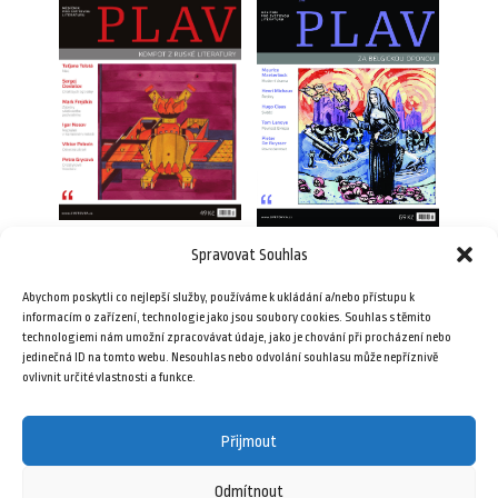
Spravovat Souhlas
Plav 4/2010
Plav 6/2016
49,00
Kč
Abychom poskytli co nejlepší služby, používáme k ukládání a/nebo přístupu k
69,00
Kč
informacím o zařízení, technologie jako jsou soubory cookies. Souhlas s těmito
technologiemi nám umožní zpracovávat údaje, jako je chování při procházení nebo
Přidat do košíku
jedinečná ID na tomto webu. Nesouhlas nebo odvolání souhlasu může nepříznivě
Přidat do košíku
ovlivnit určité vlastnosti a funkce.
Přijmout
Odmítnout