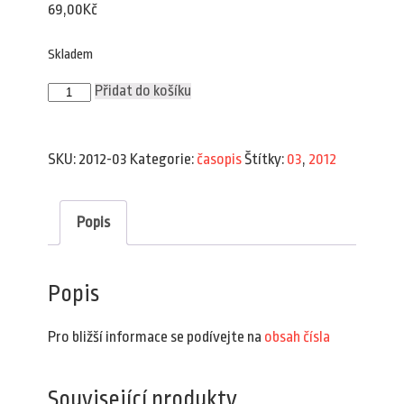
69,00
Kč
Skladem
Plav
Přidat do košíku
3/2012
množství
SKU:
2012-03
Kategorie:
časopis
Štítky:
03
,
2012
Popis
Popis
Pro bližší informace se podívejte na
obsah čísla
Související produkty