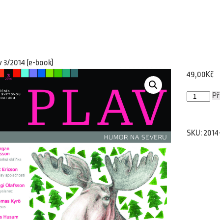
v 3/2014 (e-book)
49,00
Kč
Plav
Př
3/2014
(e-
book)
množství
SKU:
2014