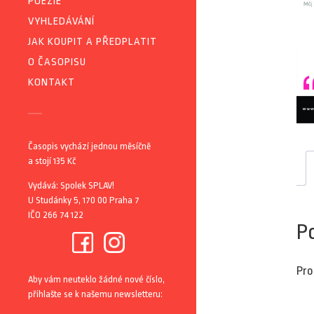
POEZIE
VYHLEDÁVÁNÍ
JAK KOUPIT A PŘEDPLATIT
O ČASOPISU
KONTAKT
Časopis vychází jednou měsíčně
a stojí 135 Kč
Vydává: Spolek SPLAV!
U Studánky 5, 170 00 Praha 7
IČO 266 74 122
P
Pro
Aby vám neuteklo žádné nové číslo,
přihlašte se k našemu newsletteru: