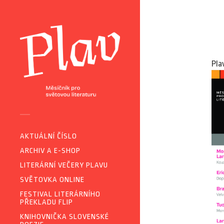
Pla
AKTUÁLNÍ ČÍSLO
ARCHIV A E-SHOP
LITERÁRNÍ VEČERY PLAVU
SVĚTOVKA ONLINE
FESTIVAL LITERÁRNÍHO
PŘEKLADU FLIP
KNIHOVNIČKA SLOVENSKÉ