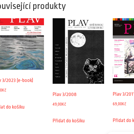
uvisející produkty
v 3/2023 (e-book)
00
Kč
Plav 3/201
Plav 3/2008
69,00
Kč
49,00
Kč
dat do košíku
Přidat do 
Přidat do košíku