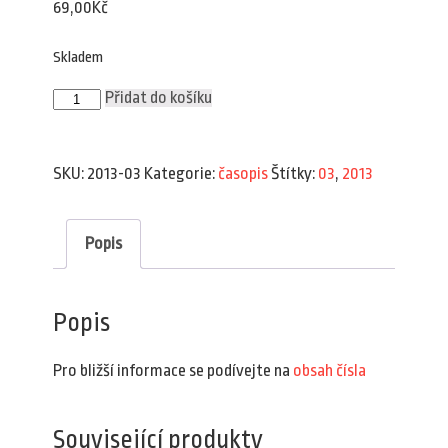
69,00
Kč
Skladem
Plav
Přidat do košíku
3/2013
množství
SKU:
2013-03
Kategorie:
časopis
Štítky:
03
,
2013
Popis
Popis
Pro bližší informace se podívejte na
obsah čísla
Související produkty