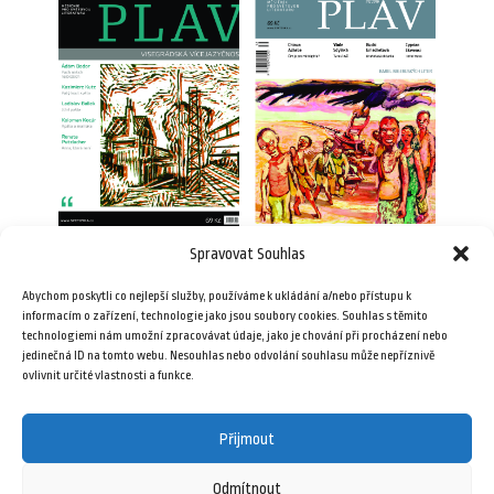
Spravovat Souhlas
Plav 12/2016
Plav 11/2012
Abychom poskytli co nejlepší služby, používáme k ukládání a/nebo přístupu k
69,00
Kč
69,00
Kč
informacím o zařízení, technologie jako jsou soubory cookies. Souhlas s těmito
technologiemi nám umožní zpracovávat údaje, jako je chování při procházení nebo
jedinečná ID na tomto webu. Nesouhlas nebo odvolání souhlasu může nepříznivě
Přidat do košíku
Přidat do košíku
ovlivnit určité vlastnosti a funkce.
Přijmout
Odmítnout