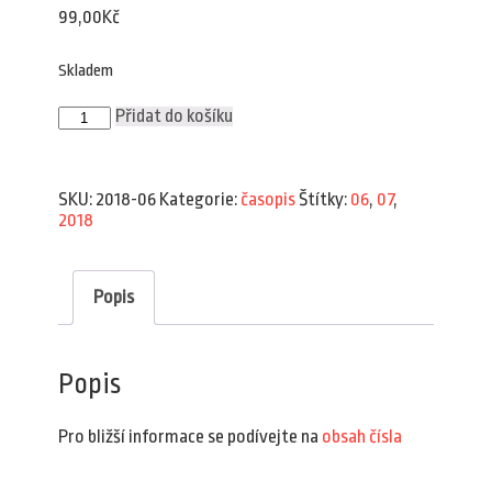
99,00
Kč
Skladem
Plav
Přidat do košíku
6–
7/2018
množství
SKU:
2018-06
Kategorie:
časopis
Štítky:
06
,
07
,
2018
Popis
Popis
Pro bližší informace se podívejte na
obsah čísla