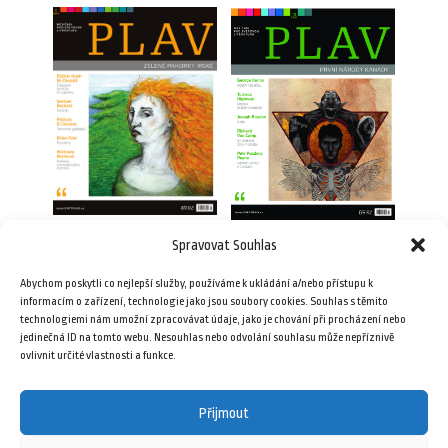
Spravovat Souhlas
Plav 1/2010
Plav 10/2016
49,00
Kč
Abychom poskytli co nejlepší služby, používáme k ukládání a/nebo přístupu k
69,00
Kč
informacím o zařízení, technologie jako jsou soubory cookies. Souhlas s těmito
technologiemi nám umožní zpracovávat údaje, jako je chování při procházení nebo
Přidat do košíku
jedinečná ID na tomto webu. Nesouhlas nebo odvolání souhlasu může nepříznivě
Přidat do košíku
ovlivnit určité vlastnosti a funkce.
Přijmout