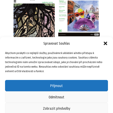
Spravovat Souhlas
Plav 10/2010
Plav 10/2017
49,00
Kč
Abychom poskytli co nejlepší služby, používáme k ukládání a/nebo přístupu k
69,00
Kč
informacím o zařízení, technologie jako jsou soubory cookies. Souhlas s těmito
technologiemi nám umožní zpracovávat údaje, jako je chování při procházení nebo
jedinečná ID na tomto webu. Nesouhlas nebo odvolání souhlasu může nepříznivě
Přidat do košíku
Přidat do košíku
ovlivnit určité vlastnosti a funkce.
Přijmout
Odmítnout
Zobrazit předvolby
8 února, 2026