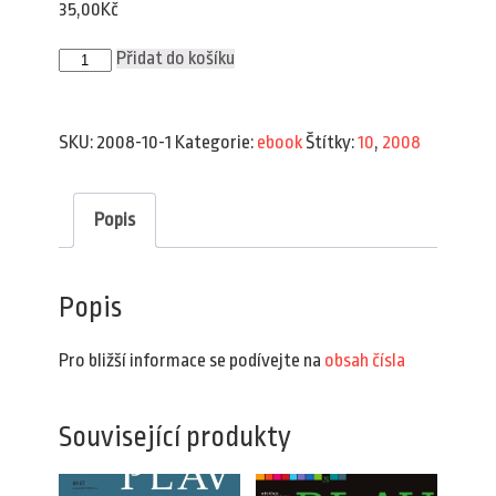
35,00
Kč
Plav
Přidat do košíku
10/2008
(e-
book)
množství
SKU:
2008-10-1
Kategorie:
ebook
Štítky:
10
,
2008
Popis
Popis
Pro bližší informace se podívejte na
obsah čísla
Související produkty