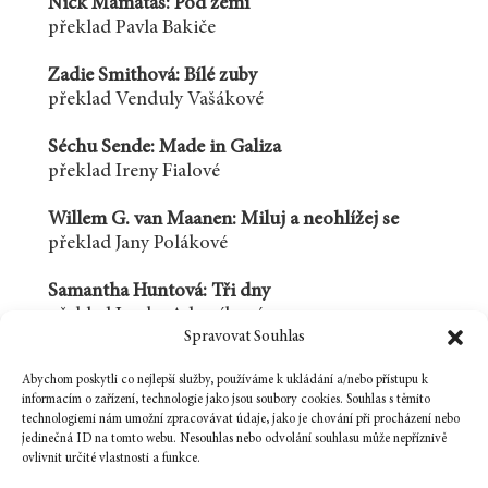
Nick Mamatas: Pod zemí
překlad Pavla Bakiče
Zadie Smithová: Bílé zuby
překlad Venduly Vašákové
Séchu Sende: Made in Galiza
překlad Ireny Fialové
Willem G. van Maanen: Miluj a neohlížej se
překlad Jany Polákové
Samantha Huntová: Tři dny
překlad Lenky Adamíkové
Spravovat Souhlas
Státní ceny, Ceny Ministerstva kultury
Abychom poskytli co nejlepší služby, používáme k ukládání a/nebo přístupu k
a Jungmannova cena
informacím o zařízení, technologie jako jsou soubory cookies. Souhlas s těmito
aktualita Lucie Koryntové
technologiemi nám umožní zpracovávat údaje, jako je chování při procházení nebo
jedinečná ID na tomto webu. Nesouhlas nebo odvolání souhlasu může nepříznivě
ovlivnit určité vlastnosti a funkce.