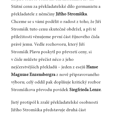
Státní cenu za překladatelské dílo germanistu a
překladatele z němčiny
Jiřího Stromšíka
.
Chceme se s vámi podělit o radost z toho, že Jiří
Stromšík tuto cenu skutečně obdržel, a při té
příležitosti věnujeme první část říjnového čísla
právě jemu. Vedle rozhovoru, který Jiří
Stromšík Plavu poskytl po převzetí ceny, si
v čísle můžete přečíst něco z jeho
nejčerstvějších překladů – jeden z esejů
Hanse
Magnuse Enzensbergra
z nově připravovaného
výboru; celý oddíl pak doplňuje kritický rozbor
Stromšíkova převodu povídek
Siegfrieda Lenze
.
Jistý protipól k zralé překladatelské osobnosti
Jiřího Stromšíka představuje druhá část