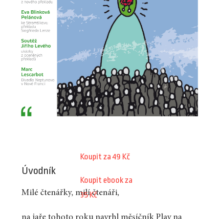
Koupit za 49 Kč
Úvodník
Koupit ebook za
Milé čtenářky, milí čtenáři,
35 Kč
na jaře tohoto roku navrhl měsíčník Plav na