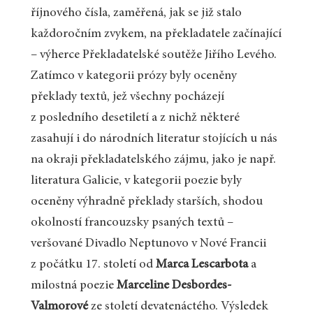
říjnového čísla, zaměřená, jak se již stalo
každoročním zvykem, na překladatele začínající
– výherce Překladatelské soutěže Jiřího Levého.
Zatímco v kategorii prózy byly oceněny
překlady textů, jež všechny pocházejí
z posledního desetiletí a z nichž některé
zasahují i do národních literatur stojících u nás
na okraji překladatelského zájmu, jako je např.
literatura Galicie, v kategorii poezie byly
oceněny výhradně překlady starších, shodou
okolností francouzsky psaných textů –
veršované Divadlo Neptunovo v Nové Francii
z počátku 17. století od
Marca Lescarbota
a
milostná poezie
Marceline Desbordes-
Valmorové
ze století devatenáctého. Výsledek