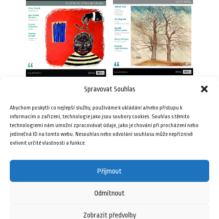
Spravovat Souhlas
Plav 11/2010 (e-book)
Plav 11/2015 (e-book)
35,00
Kč
Abychom poskytli co nejlepší služby, používáme k ukládání a/nebo přístupu k
49,00
Kč
informacím o zařízení, technologie jako jsou soubory cookies. Souhlas s těmito
technologiemi nám umožní zpracovávat údaje, jako je chování při procházení nebo
jedinečná ID na tomto webu. Nesouhlas nebo odvolání souhlasu může nepříznivě
Přidat do košíku
Přidat do košíku
ovlivnit určité vlastnosti a funkce.
Přijmout
Odmítnout
Zobrazit předvolby
16 února, 2026