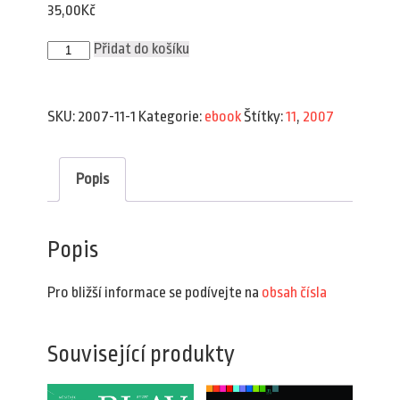
35,00
Kč
Plav
Přidat do košíku
11/2007
(e-
book)
množství
SKU:
2007-11-1
Kategorie:
ebook
Štítky:
11
,
2007
Popis
Popis
Pro bližší informace se podívejte na
obsah čísla
Související produkty