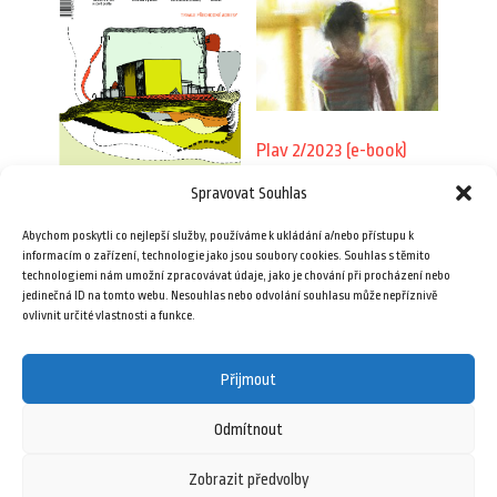
Plav 2/2023 (e-book)
79,00
Kč
Spravovat Souhlas
Plav 2/2017
Abychom poskytli co nejlepší služby, používáme k ukládání a/nebo přístupu k
69,00
Kč
Přidat do košíku
informacím o zařízení, technologie jako jsou soubory cookies. Souhlas s těmito
technologiemi nám umožní zpracovávat údaje, jako je chování při procházení nebo
jedinečná ID na tomto webu. Nesouhlas nebo odvolání souhlasu může nepříznivě
Přidat do košíku
ovlivnit určité vlastnosti a funkce.
Přijmout
Odmítnout
Zobrazit předvolby
8 února, 2026