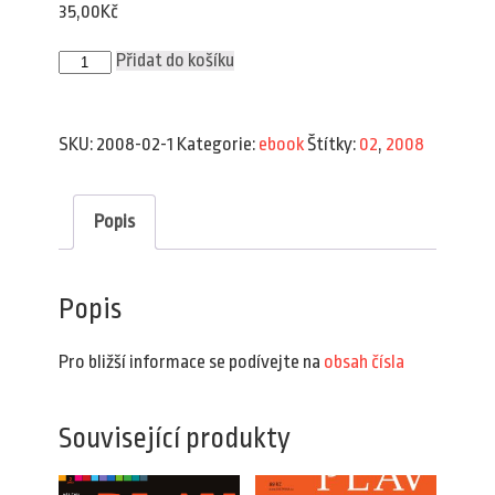
35,00
Kč
Plav
Přidat do košíku
2/2008
(e-
book)
množství
SKU:
2008-02-1
Kategorie:
ebook
Štítky:
02
,
2008
Popis
Popis
Pro bližší informace se podívejte na
obsah čísla
Související produkty