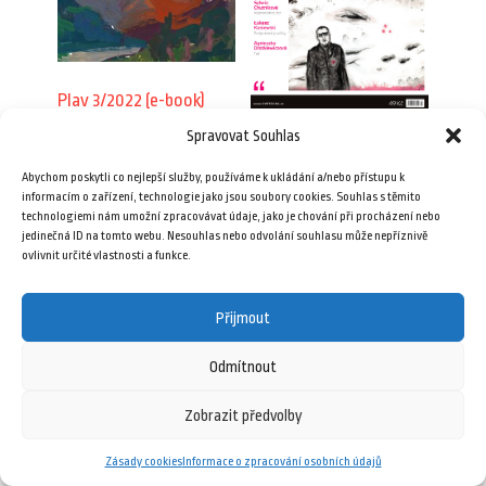
Plav 3/2022 (e-book)
65,00
Kč
Spravovat Souhlas
Plav 3/2010
Abychom poskytli co nejlepší služby, používáme k ukládání a/nebo přístupu k
49,00
Kč
Přidat do košíku
informacím o zařízení, technologie jako jsou soubory cookies. Souhlas s těmito
technologiemi nám umožní zpracovávat údaje, jako je chování při procházení nebo
jedinečná ID na tomto webu. Nesouhlas nebo odvolání souhlasu může nepříznivě
Přidat do košíku
ovlivnit určité vlastnosti a funkce.
Přijmout
Odmítnout
Zobrazit předvolby
8 února, 2026
Zásady cookies
Informace o zpracování osobních údajů