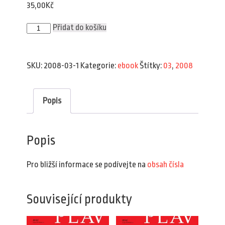
35,00
Kč
Plav
Přidat do košíku
3/2008
(e-
book)
množství
SKU:
2008-03-1
Kategorie:
ebook
Štítky:
03
,
2008
Popis
Popis
Pro bližší informace se podívejte na
obsah čísla
Související produkty