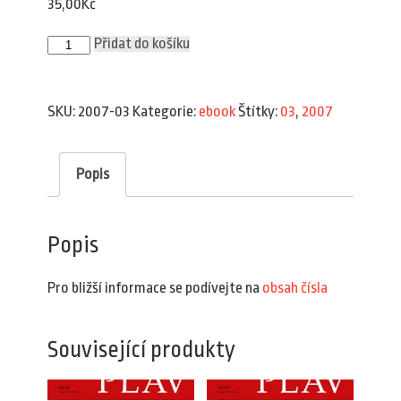
35,00
Kč
Plav
Přidat do košíku
3/2007
(e-
book)
množství
SKU:
2007-03
Kategorie:
ebook
Štítky:
03
,
2007
Popis
Popis
Pro bližší informace se podívejte na
obsah čísla
Související produkty