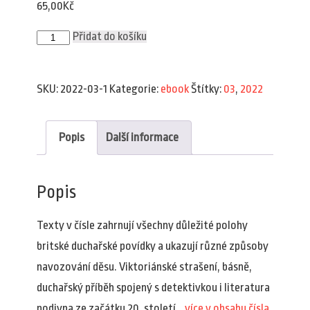
65,00
Kč
Plav
Přidat do košíku
3/2022
(e-
book)
množství
SKU:
2022-03-1
Kategorie:
ebook
Štítky:
03
,
2022
Popis
Další informace
Popis
Texty v čísle zahrnují všechny důležité polohy
britské duchařské povídky a ukazují různé způsoby
navozování děsu. Viktoriánské strašení, básně,
duchařský příběh spojený s detektivkou i literatura
podivna ze začátku 20. století…
více v obsahu čísla