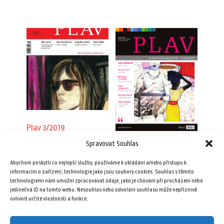
Plav 3/2019
Spravovat Souhlas
89,00
Kč
Plav 3/2011
Abychom poskytli co nejlepší služby, používáme k ukládání a/nebo přístupu k
69,00
Kč
Přidat do košíku
informacím o zařízení, technologie jako jsou soubory cookies. Souhlas s těmito
technologiemi nám umožní zpracovávat údaje, jako je chování při procházení nebo
jedinečná ID na tomto webu. Nesouhlas nebo odvolání souhlasu může nepříznivě
Přidat do košíku
ovlivnit určité vlastnosti a funkce.