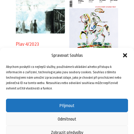
Plav 4/2023
109,00
Kč
Spravovat Souhlas
Plav 4/2018
Abychom poskytli co nejlepší služby, používáme k ukládání a/nebo přístupu k
69,00
Kč
Přidat do košíku
informacím o zařízení, technologie jako jsou soubory cookies. Souhlas s těmito
technologiemi nám umožní zpracovávat údaje, jako je chování při procházení nebo
jedinečná ID na tomto webu. Nesouhlas nebo odvolání souhlasu může nepříznivě
Přidat do košíku
ovlivnit určité vlastnosti a funkce.
Přijmout
Odmítnout
Zobrazit předvolby
6 května, 2025