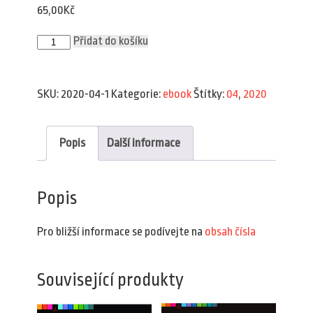
65,00
Kč
Plav
Přidat do košíku
4/2020
(e-
book)
množství
SKU:
2020-04-1
Kategorie:
ebook
Štítky:
04
,
2020
Popis
Další informace
Popis
Pro bližší informace se podívejte na
obsah čísla
Související produkty