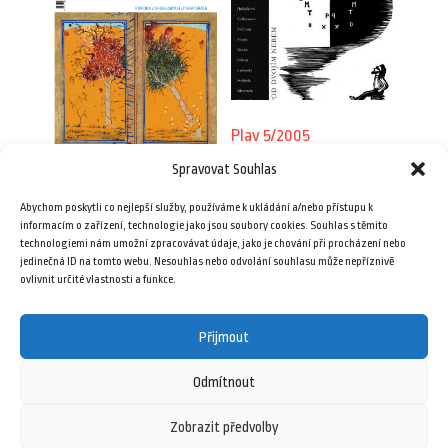
Plav 5/2005
39,00
Kč
Spravovat Souhlas
Plav 5–6/2017
Abychom poskytli co nejlepší služby, používáme k ukládání a/nebo přístupu k
99,00
Kč
Přidat do košíku
informacím o zařízení, technologie jako jsou soubory cookies. Souhlas s těmito
technologiemi nám umožní zpracovávat údaje, jako je chování při procházení nebo
jedinečná ID na tomto webu. Nesouhlas nebo odvolání souhlasu může nepříznivě
Přidat do košíku
ovlivnit určité vlastnosti a funkce.
Přijmout
Odmítnout
Zobrazit předvolby
6 května, 2025