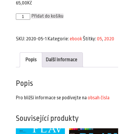
65,00
Kč
Plav
Přidat do košíku
5/2020
(e-
book)
množství
SKU:
2020-05-1
Kategorie:
ebook
Štítky:
05
,
2020
Popis
Další informace
Popis
Pro bližší informace se podívejte na
obsah čísla
Související produkty