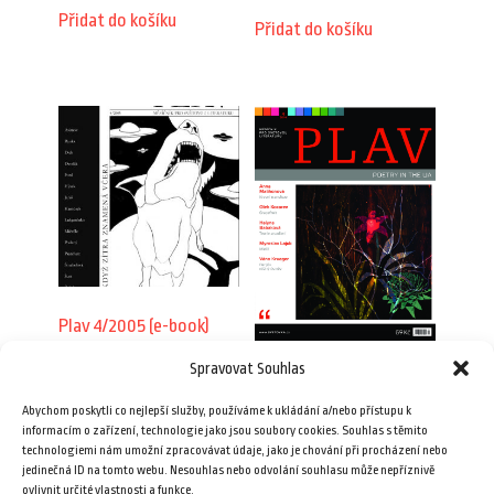
Přidat do košíku
Přidat do košíku
Plav 4/2005 (e-book)
29,00
Kč
Spravovat Souhlas
Plav 4/2014
Abychom poskytli co nejlepší služby, používáme k ukládání a/nebo přístupu k
69,00
Kč
Přidat do košíku
informacím o zařízení, technologie jako jsou soubory cookies. Souhlas s těmito
technologiemi nám umožní zpracovávat údaje, jako je chování při procházení nebo
jedinečná ID na tomto webu. Nesouhlas nebo odvolání souhlasu může nepříznivě
Přidat do košíku
ovlivnit určité vlastnosti a funkce.