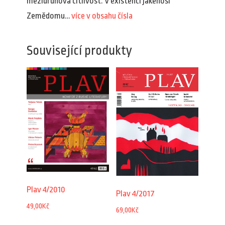
mezidruhová citlivost. V existenci jakéhosi
Zemědomu…
více v obsahu čísla
Související produkty
Plav 4/2010
Plav 4/2017
49,00
Kč
69,00
Kč