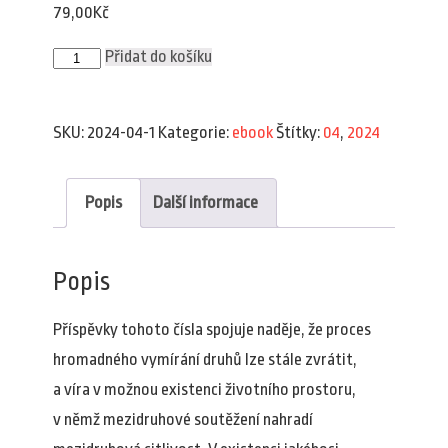
79,00
Kč
Plav
Přidat do košíku
4/2024
(e-
book)
množství
SKU:
2024-04-1
Kategorie:
ebook
Štítky:
04
,
2024
Popis
Další informace
Popis
Příspěvky tohoto čísla spojuje naděje, že proces
hromadného vymírání druhů lze stále zvrátit,
a víra v možnou existenci životního prostoru,
v němž mezidruhové soutěžení nahradí