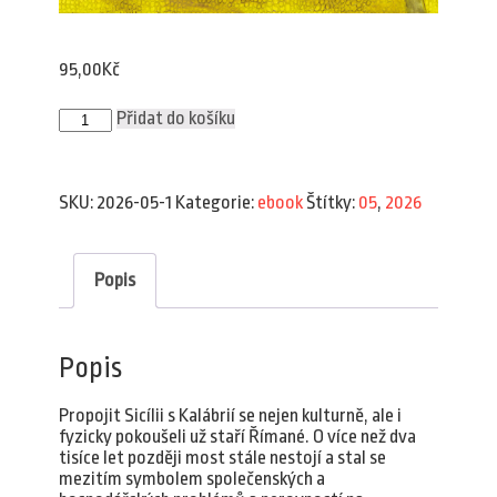
95,00
Kč
Plav
Přidat do košíku
5/2026
(e-
book)
množství
SKU:
2026-05-1
Kategorie:
ebook
Štítky:
05
,
2026
Popis
Popis
Propojit Sicílii s Kalábrií se nejen kulturně, ale i
fyzicky pokoušeli už staří Římané. O více než dva
tisíce let později most stále nestojí a stal se
mezitím symbolem společenských a