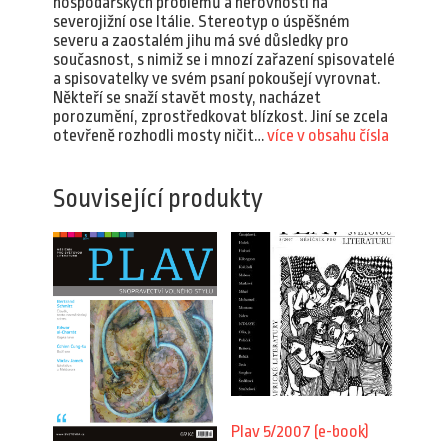
hospodářských problémů a nerovností na
severojižní ose Itálie. Stereotyp o úspěšném
severu a zaostalém jihu má své důsledky pro
současnost, s nimiž se i mnozí zařazení spisovatelé
a spisovatelky ve svém psaní pokoušejí vyrovnat.
Někteří se snaží stavět mosty, nacházet
porozumění, zprostředkovat blízkost. Jiní se zcela
otevřeně rozhodli mosty ničit…
více v obsahu čísla
Související produkty
Plav 5/2007 (e-book)