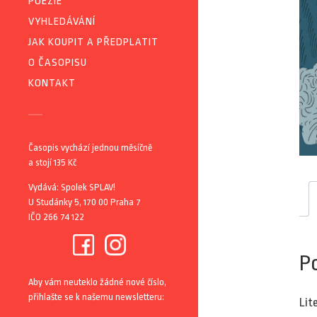
POEZIE
VYHLEDÁVÁNÍ
JAK KOUPIT A PŘEDPLATIT
O ČASOPISU
KONTAKT
Časopis vychází jednou měsíčně
a stojí 135 Kč
Vydává: Spolek SPLAV!
U Studánky 5, 170 00 Praha 7
IČO 266 74 122
P
Aby vám neuteklo žádné nové číslo,
přihlašte se k našemu newsletteru:
Lit