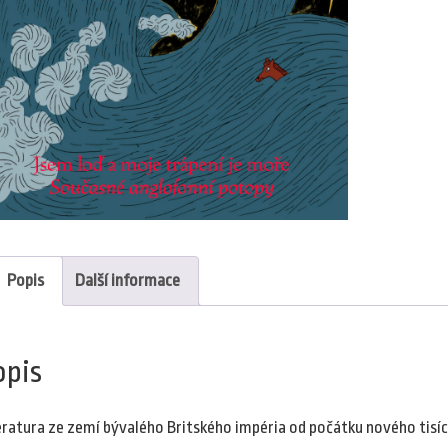
Popis
Další informace
opis
eratura ze zemí bývalého Britského impéria od počátku nového tisíc