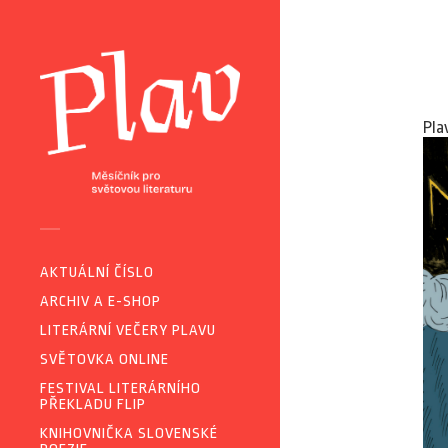
Pla
AKTUÁLNÍ ČÍSLO
ARCHIV A E-SHOP
LITERÁRNÍ VEČERY PLAVU
SVĚTOVKA ONLINE
FESTIVAL LITERÁRNÍHO
PŘEKLADU FLIP
KNIHOVNIČKA SLOVENSKÉ