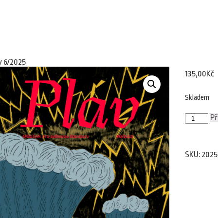
v 6/2025
135,00
Kč
Skladem
Plav
Př
6/2025
množství
SKU:
2025