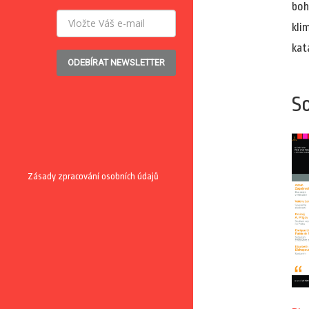
boh
kli
kat
ODEBÍRAT NEWSLETTER
So
Zásady zpracování osobních údajů