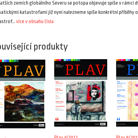
atších zemích globálního Severu se potopa objevuje spíše v rámci d
matickými katastrofami již nyní nalezneme spíše konkrétní příběhy 
astrof…
více v obsahu čísla
uvisející produkty
Plav 4/2012
Plav 8/201