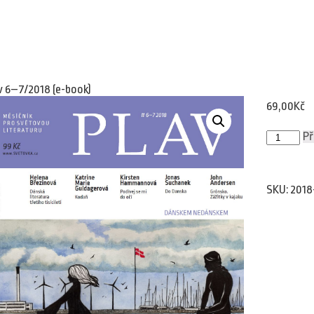
v 6–7/2018 (e-book)
69,00
Kč
Plav
Př
6–
7/2018
(e-
book)
SKU:
2018
množství