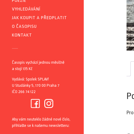
POEZIE
VYHLEDÁVÁNÍ
JAK KOUPIT A PŘEDPLATIT
O ČASOPISU
KONTAKT
Časopis vychází jednou měsíčně
a stojí 135 Kč
Vydává: Spolek SPLAV!
U Studánky 5, 170 00 Praha 7
IČO 266 74 122
P
Pro
Aby vám neuteklo žádné nové číslo,
přihlašte se k našemu newsletteru: