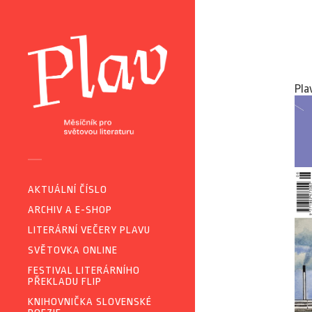
Pla
AKTUÁLNÍ ČÍSLO
ARCHIV A E-SHOP
LITERÁRNÍ VEČERY PLAVU
SVĚTOVKA ONLINE
FESTIVAL LITERÁRNÍHO
PŘEKLADU FLIP
KNIHOVNIČKA SLOVENSKÉ