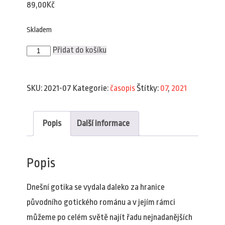
89,00
Kč
Skladem
Plav
Přidat do košíku
7/2021
množství
SKU:
2021-07
Kategorie:
časopis
Štítky:
07
,
2021
Popis
Další informace
Popis
Dnešní gotika se vydala daleko za hranice
původního gotického románu a v jejím rámci
můžeme po celém světě najít řadu nejnadanějších