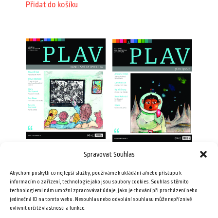
Přidat do košíku
Spravovat Souhlas
Plav 5–6/2012
Plav 5/2016
99,00
Kč
Abychom poskytli co nejlepší služby, používáme k ukládání a/nebo přístupu k
69,00
Kč
informacím o zařízení, technologie jako jsou soubory cookies. Souhlas s těmito
technologiemi nám umožní zpracovávat údaje, jako je chování při procházení nebo
Přidat do košíku
jedinečná ID na tomto webu. Nesouhlas nebo odvolání souhlasu může nepříznivě
Přidat do košíku
ovlivnit určité vlastnosti a funkce.