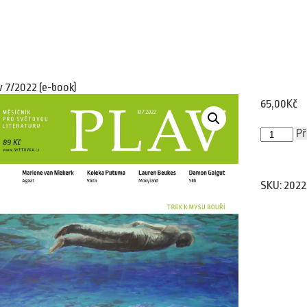
v 7/2022 (e-book)
65,00
Kč
Plav
Př
7/2022
(e-
book)
množství
SKU:
2022