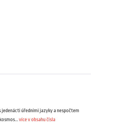
 s jedenácti úředními jazyky a nespočtem
krokosmos…
více v obsahu čísla