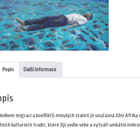
Popis
Další informace
opis
ledkem migrací a konfliktů minulých staletí je současná Jižní Afrika
tních kulturních tradic, které žijí vedle sebe a vytváří unikátní mi