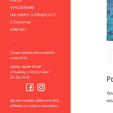
POEZIE
VYHLEDÁVÁNÍ
JAK KOUPIT A PŘEDPLATIT
O ČASOPISU
KONTAKT
Časopis vychází jednou měsíčně
a stojí 135 Kč
Vydává: Spolek SPLAV!
U Studánky 5, 170 00 Praha 7
P
IČO 266 74 122
Výs
mís
Aby vám neuteklo žádné nové číslo,
přihlašte se k našemu newsletteru: