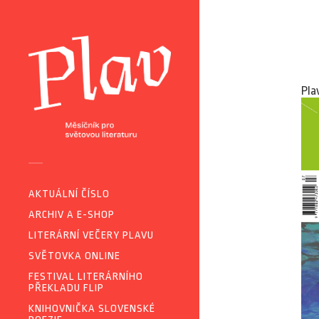
Pla
AKTUÁLNÍ ČÍSLO
ARCHIV A E-SHOP
LITERÁRNÍ VEČERY PLAVU
SVĚTOVKA ONLINE
FESTIVAL LITERÁRNÍHO
PŘEKLADU FLIP
KNIHOVNIČKA SLOVENSKÉ