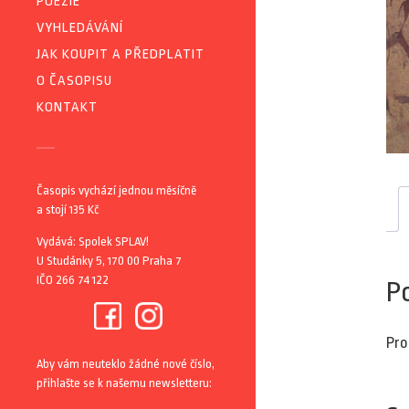
POEZIE
VYHLEDÁVÁNÍ
JAK KOUPIT A PŘEDPLATIT
O ČASOPISU
KONTAKT
Časopis vychází jednou měsíčně
a stojí 135 Kč
Vydává: Spolek SPLAV!
U Studánky 5, 170 00 Praha 7
IČO 266 74 122
P
Pro
Aby vám neuteklo žádné nové číslo,
přihlašte se k našemu newsletteru: