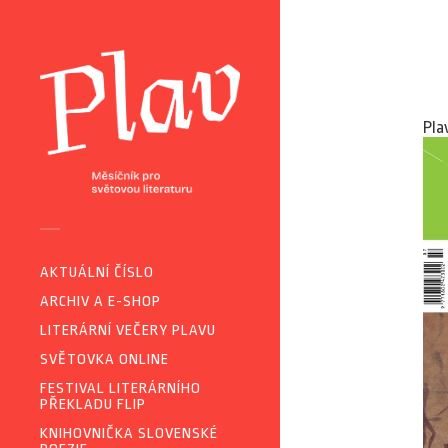
Pla
AKTUÁLNÍ ČÍSLO
ARCHIV A E-SHOP
LITERÁRNÍ VEČERY PLAVU
SVĚTOVKA ONLINE
FESTIVAL LITERÁRNÍHO
PŘEKLADU FLIP
KNIHOVNIČKA SLOVENSKÉ