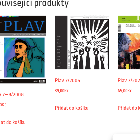
uvisející produkty
Plav 7/2005
Plav 7/202
39,00
Kč
65,00
Kč
v 7–8/2008
0
Kč
Přidat do košíku
Přidat do 
dat do košíku