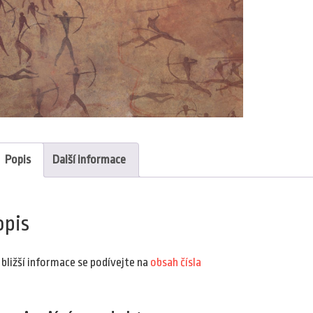
Popis
Další informace
opis
 bližší informace se podívejte na
obsah čísla