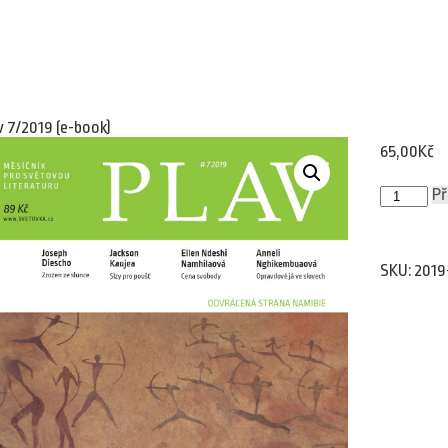
v 7/2019 (e-book)
65,00
Kč
Plav
Př
7/2019
(e-
book)
množství
SKU:
2019