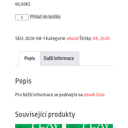
65,00
Kč
Plav
Přidat do košíku
8/2020
(e-
book)
množství
SKU:
2020-08-1
Kategorie:
ebook
Štítky:
08
,
2020
Popis
Další informace
Popis
Pro bližší informace se podívejte na
obsah čísla
Související produkty