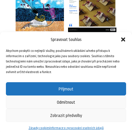
Spravovat Souhlas
Plav 8/2018
Plav 8/2014
Abychom poskytli co nejlepší služby, používáme k ukládání a/nebo přístupu k
69,00
Kč
69,00
Kč
informacím o zařízení, technologie jako jsou soubory cookies. Souhlas s těmito
technologiemi nám umožní zpracovávat údaje, jako je chování při procházení nebo
jedinečná ID na tomto webu. Nesouhlas nebo odvolání souhlasu může nepříznivě
Přidat do košíku
Přidat do košíku
ovlivnit určité vlastnosti a funkce.
Přijmout
Odmítnout
Zobrazit předvolby
6 května, 2025
Zásady cookies
Informace o zpracování osobních údajů