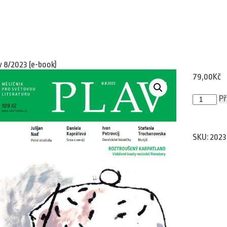
v 8/2023 (e-book)
79,00
Kč
Plav
Př
8/2023
(e-
book)
množství
SKU:
2023