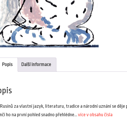
Popis
Další informace
opis
 Rusínů za vlastní jazyk, literaturu, tradice a národní uznání se děj
nčí ho na první pohled snadno přehlédne…
více v obsahu čísla