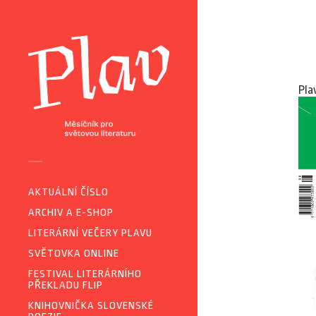
Pla
AKTUÁLNÍ ČÍSLO
ARCHIV A E-SHOP
LITERÁRNÍ VEČERY PLAVU
SVĚTOVKA ONLINE
FESTIVAL LITERÁRNÍHO
PŘEKLADU FLIP
KNIHOVNIČKA SLOVENSKÉ