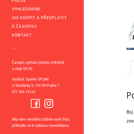
POEZIE
VYHLEDÁVÁNÍ
JAK KOUPIT A PŘEDPLATIT
O ČASOPISU
KONTAKT
Časopis vychází jednou měsíčně
a stojí 135 Kč
Vydává: Spolek SPLAV!
U Studánky 5, 170 00 Praha 7
IČO 266 74 122
P
Boj
Aby vám neuteklo žádné nové číslo,
zve
přihlašte se k našemu newsletteru: