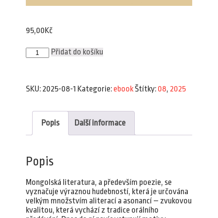
95,00
Kč
Plav
Přidat do košíku
8/2025
(e-
book)
množství
SKU:
2025-08-1
Kategorie:
ebook
Štítky:
08
,
2025
Popis
Další informace
Popis
Mongolská literatura, a především poezie, se
vyznačuje výraznou hudebností, která je určována
velkým množstvím aliterací a asonancí – zvukovou
kvalitou, která vychází z tradice orálního