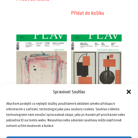
Přidat do košíku
Spravovat Souhlas
Plav 8/2019 (e-book)
Plav 8/2022
Abychom poskytli co nejlepší služby, používáme k ukládání a/nebo přístupu k
65,00
Kč
89,00
Kč
informacím o zařízení, technologie jako jsou soubory cookies. Souhlas s těmito
technologiemi nám umožní zpracovávat údaje, jako je chování při procházení nebo
jedinečná ID na tomto webu. Nesouhlas nebo odvolání souhlasu může nepříznivě
Přidat do košíku
Přidat do košíku
ovlivnit určité vlastnosti a funkce.