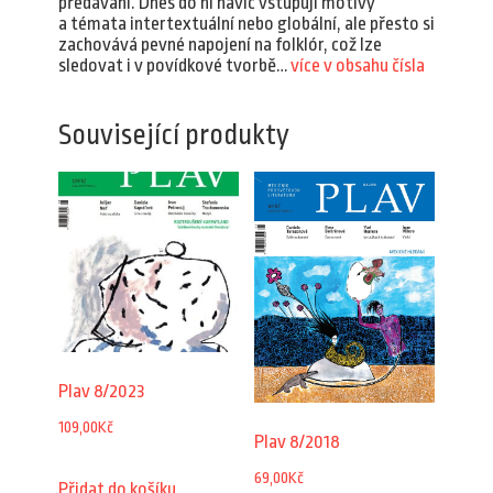
předávání. Dnes do ní navíc vstupují motivy
a témata intertextuální nebo globální, ale přesto si
zachovává pevné napojení na folklór, což lze
sledovat i v povídkové tvorbě…
více v obsahu čísla
Související produkty
Plav 8/2023
109,00
Kč
Plav 8/2018
69,00
Kč
Přidat do košíku