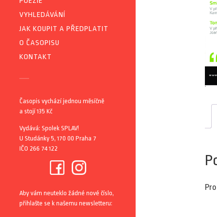
POEZIE
VYHLEDÁVÁNÍ
JAK KOUPIT A PŘEDPLATIT
O ČASOPISU
KONTAKT
Časopis vychází jednou měsíčně
a stojí 135 Kč
Vydává: Spolek SPLAV!
U Studánky 5, 170 00 Praha 7
IČO 266 74 122
P
Pro
Aby vám neuteklo žádné nové číslo,
přihlašte se k našemu newsletteru: