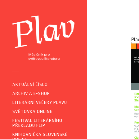
Pla
AKTUÁLNÍ ČÍSLO
ARCHIV A E-SHOP
LITERÁRNÍ VEČERY PLAVU
SVĚTOVKA ONLINE
FESTIVAL LITERÁRNÍHO
PŘEKLADU FLIP
KNIHOVNIČKA SLOVENSKÉ