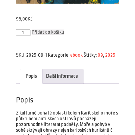
95,00
Kč
Plav
Přidat do košíku
9/2025
(e-
book)
množství
SKU:
2025-09-1
Kategorie:
ebook
Štítky:
09
,
2025
Popis
Další informace
Popis
Z kulturně bohaté oblasti kolem Karibského moře s
půlkruhem antilských ostrovů pocházejí
pozoruhodné literární podněty. Moře a pohyb v
sobě skrývají obrazy nejen karibských hurikánů či