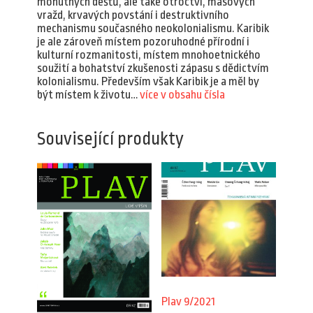
mohutných dešťů, ale také otroctví, masových
vražd, krvavých povstání i destruktivního
mechanismu současného neokolonialismu. Karibik
je ale zároveň místem pozoruhodné přírodní i
kulturní rozmanitosti, místem mnohoetnického
soužití a bohatství zkušenosti zápasu s dědictvím
kolonialismu. Především však Karibik je a měl by
být místem k životu…
více v obsahu čísla
Související produkty
Plav 9/2021