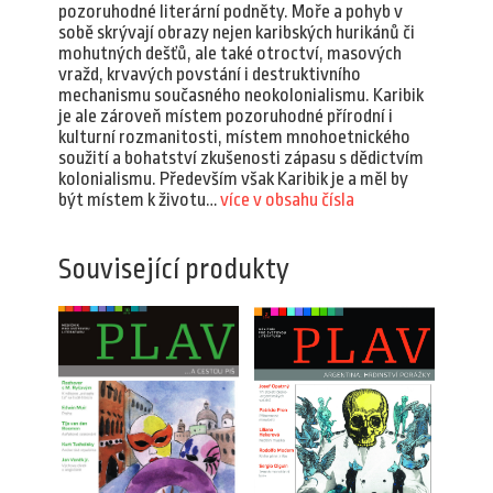
pozoruhodné literární podněty. Moře a pohyb v
sobě skrývají obrazy nejen karibských hurikánů či
mohutných dešťů, ale také otroctví, masových
vražd, krvavých povstání i destruktivního
mechanismu současného neokolonialismu. Karibik
je ale zároveň místem pozoruhodné přírodní i
kulturní rozmanitosti, místem mnohoetnického
soužití a bohatství zkušenosti zápasu s dědictvím
kolonialismu. Především však Karibik je a měl by
být místem k životu…
více v obsahu čísla
Související produkty