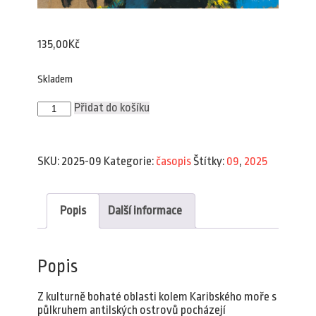
135,00
Kč
Skladem
Plav
Přidat do košíku
9/2025
množství
SKU:
2025-09
Kategorie:
časopis
Štítky:
09
,
2025
Popis
Další informace
Popis
Z kulturně bohaté oblasti kolem Karibského moře s
půlkruhem antilských ostrovů pocházejí