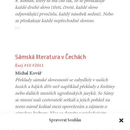
8. Román, který se má číst tak, že se přeskakuje
každé druhé slovo (třetí, čtvrté, každé slovo
odpovídající prvočíslu, každý násobek sedmi). Nebo
se přeskakuje každé nepřechodné sloveso.
…
Sámská literatura v Čechách
Esej
#10
#2011
Michal Kovář
Překlady sámské slovesnosti se zabydlely v našich
luzích a hájích dřív než například překlady z finštiny
nebo dalších menších ugrofinských jazyků. Se Sámy
se mnozí naši cestovatelé setkali a jejich pohled na
tento národ kolísal mezi opovržením a zájmem o
sámskou kulturu. Více se dozvíte v následujícím
textu, jenž přináší komentovaný přehled již téměř
Spravovat Souhlas
dvousetletého pronikání sámské slovesnosti do