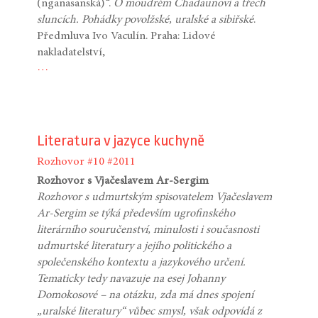
(nganasanská)“.
O moudrém Chadaunovi a třech
sluncích. Pohádky povolžské, uralské a sibiřské
.
Předmluva Ivo Vaculín. Praha: Lidové
nakladatelství,
…
Literatura v jazyce kuchyně
Rozhovor
#10
#2011
Rozhovor s Vjačeslavem Ar-Sergim
Rozhovor s udmurtským spisovatelem Vjačeslavem
Ar-Sergim se týká především ugrofinského
literárního souručenství, minulosti i současnosti
udmurtské literatury a jejího politického a
společenského kontextu a jazykového určení.
Tematicky tedy navazuje na esej Johanny
Domokosové – na otázku, zda má dnes spojení
„uralské literatury“ vůbec smysl, však odpovídá z