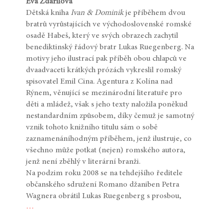
Eva Zdařilová
Dětská kniha
Ivan & Dominik
je příběhem dvou
bratrů vyrůstajících ve východoslovenské romské
osadě Habeš, který ve svých obrazech zachytil
benediktinský řádový bratr Lukas Ruegenberg. Na
motivy jeho ilustrací pak příběh obou chlapců ve
dvaadvaceti krátkých prózách vykreslil romský
spisovatel Emil Cina. Agentura z Kolína nad
Rýnem, věnující se mezinárodní literatuře pro
děti a mládež, však s jeho texty naložila poněkud
nestandardním způsobem, díky čemuž je samotný
vznik tohoto knižního titulu sám o sobě
zaznamenáníhodným příběhem, jenž ilustruje, co
všechno může potkat (nejen) romského autora,
jenž není zběhlý v literární branži.
Na podzim roku 2008 se na tehdejšího ředitele
občanského sdružení Romano džaniben Petra
Wagnera obrátil Lukas Ruegenberg s prosbou,
…