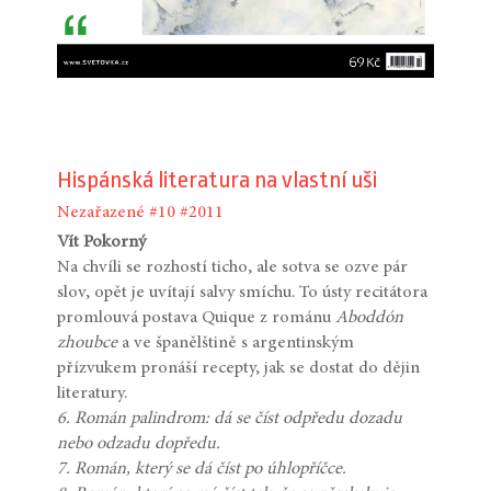
Hispánská literatura na vlastní uši
Nezařazené
#10
#2011
Vít Pokorný
Na chvíli se rozhostí ticho, ale sotva se ozve pár
slov, opět je uvítají salvy smíchu. To ústy recitátora
promlouvá postava Quique z románu
Aboddón
zhoubce
a ve španělštině s argentinským
přízvukem pronáší recepty, jak se dostat do dějin
literatury.
6. Román palindrom: dá se číst odpředu dozadu
nebo odzadu dopředu.
7. Román, který se dá číst po úhlopříčce.