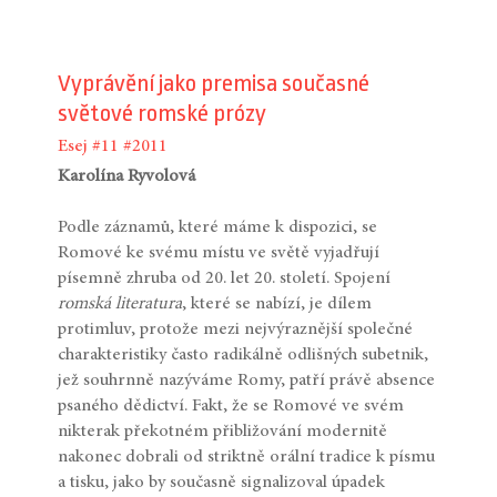
Vyprávění jako premisa současné
světové romské prózy
Esej
#11
#2011
Karolína Ryvolová
Podle záznamů, které máme k dispozici, se
Romové ke svému místu ve světě vyjadřují
písemně zhruba od 20. let 20. století. Spojení
romská literatura
, které se nabízí, je dílem
protimluv, protože mezi nejvýraznější společné
charakteristiky často radikálně odlišných subetnik,
jež souhrnně nazýváme Romy, patří právě absence
psaného dědictví. Fakt, že se Romové ve svém
nikterak překotném přibližování modernitě
nakonec dobrali od striktně orální tradice k písmu
a tisku, jako by současně signalizoval úpadek