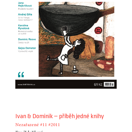
Ivan & Dominik – příběh jedné knihy
Nezařazené
#11
#2011