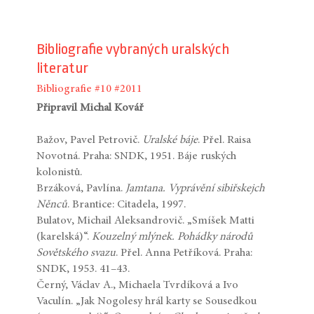
Bibliografie vybraných uralských
literatur
Bibliografie
#10
#2011
Připravil Michal Kovář
Bažov, Pavel Petrovič.
Uralské báje
. Přel. Raisa
Novotná. Praha: SNDK, 1951. Báje ruských
kolonistů.
Brzáková, Pavlína.
Jamtana. Vyprávění sibiřskejch
Něnců
. Brantice: Citadela, 1997.
Bulatov, Michail Aleksandrovič. „Smíšek Matti
(karelská)“.
Kouzelný mlýnek. Pohádky národů
Sovětského svazu
. Přel. Anna Petříková. Praha:
SNDK, 1953. 41–43.
Černý, Václav A., Michaela Tvrdíková a Ivo
Vaculín. „Jak Nogolesy hrál karty se Sousedkou