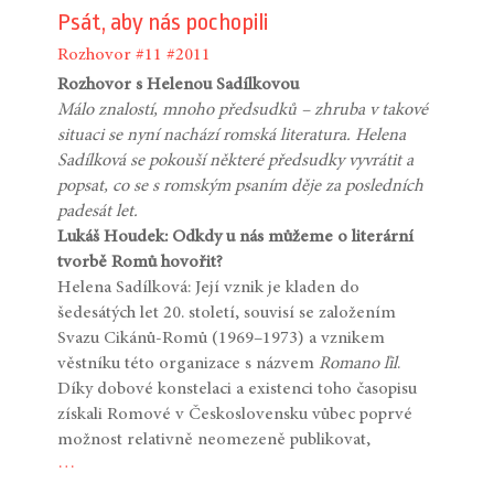
Psát, aby nás pochopili
Rozhovor
#11
#2011
Rozhovor s Helenou Sadílkovou
Málo znalostí, mnoho předsudků – zhruba v takové
situaci se nyní nachází romská literatura. Helena
Sadílková se pokouší některé předsudky vyvrátit a
popsat, co se s romským psaním děje za posledních
padesát let.
Lukáš Houdek: Odkdy u nás můžeme o literární
tvorbě Romů hovořit?
Helena Sadílková: Její vznik je kladen do
šedesátých let 20. století, souvisí se založením
Svazu Cikánů-Romů (1969–1973) a vznikem
věstníku této organizace s názvem
Romano ľil
.
Díky dobové konstelaci a existenci toho časopisu
získali Romové v Československu vůbec poprvé
možnost relativně neomezeně publikovat,
…