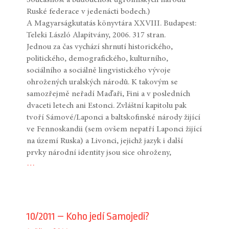
Ruské federace v jedenácti bodech.)
A Magyarságkutatás könyvtára XXVIII. Budapest:
Teleki László Alapítvány, 2006. 317 stran.
Jednou za čas vychází shrnutí historického,
politického, demografického, kulturního,
sociálního a sociálně lingvistického vývoje
ohrožených uralských národů. K takovým se
samozřejmě neřadí Maďaři, Fini a v posledních
dvaceti letech ani Estonci. Zvláštní kapitolu pak
tvoří Sámové/Laponci a baltskofinské národy žijící
ve Fennoskandii (sem ovšem nepatří Laponci žijící
na území Ruska) a Livonci, jejichž jazyk i další
prvky národní identity jsou sice ohroženy,
…
10/2011 – Koho jedí Samojedi?