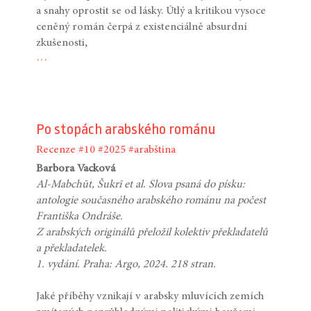
a snahy oprostit se od lásky. Útlý a kritikou vysoce
ceněný román čerpá z existenciálně absurdní
zkušenosti,
…
Po stopách arabského románu
Recenze
#10
#2025
#arabština
Barbora Vacková
Al-Mabchūt, Šukrī et al. Slova psaná do písku:
antologie současného arabského románu na počest
Františka Ondráše.
Z arabských originálů přeložil kolektiv překladatelů
a překladatelek.
1. vydání. Praha: Argo, 2024. 218 stran.
Jaké příběhy vznikají v arabsky mluvících zemích