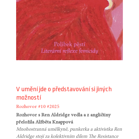
V umění jde o představování si jiných
možností
Rozhovor
#10
#2025
Rozhovor s Ren Aldridge vedla a z angličtiny
přeložila Alžběta Knappová
Mnohostranná umělkyně, punkerka a aktivistka Ren
Aldridge stojí za kolektivním dílem The Resistance