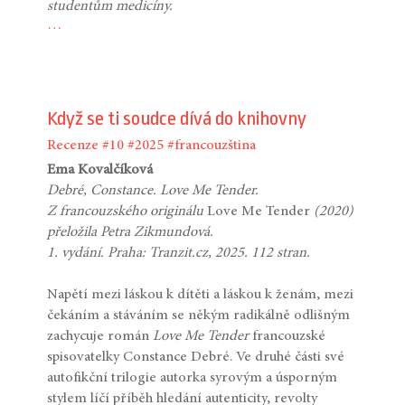
studentům medicíny.
…
Když se ti soudce dívá do knihovny
Recenze
#10
#2025
#francouzština
Ema Kovalčíková
Debré, Constance. Love Me Tender.
Z francouzského originálu
Love Me Tender
(2020)
přeložila Petra Zikmundová.
1. vydání. Praha: Tranzit.cz, 2025. 112 stran.
Napětí mezi láskou k dítěti a láskou k ženám, mezi
čekáním a stáváním se někým radikálně odlišným
zachycuje román
Love Me Tender
francouzské
spisovatelky Constance Debré. Ve druhé části své
autofikční trilogie autorka syrovým a úsporným
stylem líčí příběh hledání autenticity, revolty