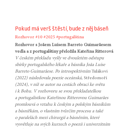
Pokud má verš štěstí, bude z něj báseň
Rozhovor
#10
#2025
#portugalština
Rozhovor s Joãem Luísem Barreto Guimarãesem
vedla a z portugalštiny přeložila Kateřina Ritterová
V českém překladu vyšly ve dvouletém odstupu
sbírky portugalského lékaře a básníka Joãa Luíse
Barreto Guimarãese. Po introspektivním
Tulákovi
(2022) následovala poezie oceánská,
Středomoří
(2024), v níž se autor na cestách obrací ke světu
i k Bohu. V rozhovoru se svou překladatelkou
a portugalistkou Kateřinou Ritterovou Guimarães
promlouvá o vztahu k českým a polským básníkům
a básnířkám, o vlastním tvůrčím procesu a také
o paralelách mezi chirurgií a básněním, které
vysvětluje na svých kurzech o poezii i univerzitním