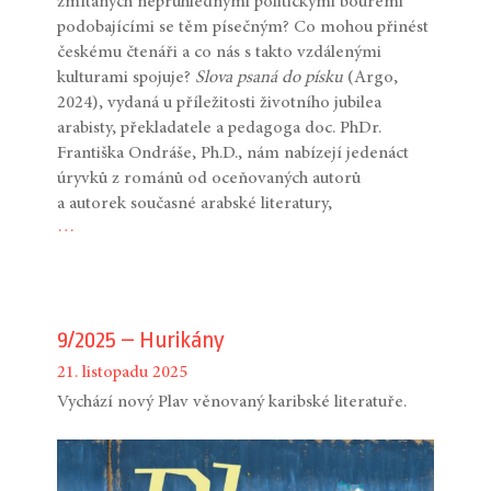
zmítaných neprůhlednými politickými bouřemi
podobajícími se těm písečným? Co mohou přinést
českému čtenáři a co nás s takto vzdálenými
kulturami spojuje?
Slova psaná do písku
(Argo,
2024), vydaná u příležitosti životního jubilea
arabisty, překladatele a pedagoga doc. PhDr.
Františka Ondráše, Ph.D., nám nabízejí jedenáct
úryvků z románů od oceňovaných autorů
a autorek současné arabské literatury,
…
9/2025 – Hurikány
21. listopadu 2025
Vychází nový Plav věnovaný karibské literatuře.