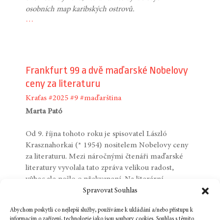
osobních map karibských ostrovů.
…
Frankfurt 99 a dvě maďarské Nobelovy
ceny za literaturu
Kraťas
#2025
#9
#maďarština
Marta Pató
Od 9. října tohoto roku je spisovatel László
Krasznahorkai (* 1954) nositelem Nobelovy ceny
za literaturu. Mezi náročnými čtenáři maďarské
literatury vyvolala tato zpráva velikou radost,
vůbec ale nešlo o překvapení. Na literární
nobelovku pro maďarského autora se čekalo
Spravovat Souhlas
celých dvacet let. Do užší nominace se vedle
Abychom poskytli co nejlepší služby, používáme k ukládání a/nebo přístupu k
Krasznahorkaiho opakovaně dostával například
informacím o zařízení, technologie jako jsou soubory cookies. Souhlas s těmito