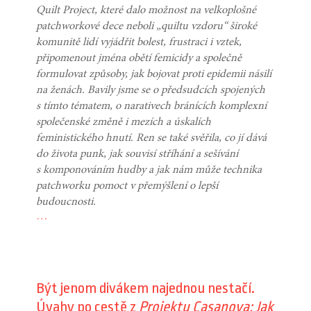
Quilt Project, které dalo možnost na velkoplošné
patchworkové dece neboli „quiltu vzdoru“ široké
komunitě lidí vyjádřit bolest, frustraci i vztek,
připomenout jména obětí femicidy a společně
formulovat způsoby, jak bojovat proti epidemii násilí
na ženách. Bavily jsme se o předsudcích spojených
s tímto tématem, o narativech bránících komplexní
společenské změně i mezích a úskalích
feministického hnutí. Ren se také svěřila, co jí dává
do života punk, jak souvisí stříhání a sešívání
s komponováním hudby a jak nám může technika
patchworku pomoct v přemýšlení o lepší
budoucnosti.
…
Být jenom divákem najednou nestačí.
Úvahy po cestě z
Projektu Casanova: Jak