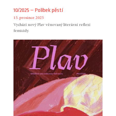
10/2025 – Polibek pěstí
15. prosince 2025
Vychází nový Plav věnovaný literární reflexi
femicidy.