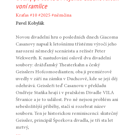
voní ramlice
Kraťas
#10
#2025
#němčina
Pavel Kobylák
Novou divadelní hru o posledních dnech Giacoma
Casanovy napsal k letošnímu třístému výročí jeho
narození německý scenárista a režisér Peter
Wekwerth. K nastudování oslovil dva divadelní
soubory: drážďanský Theaterkahn a český
Geisslers Hofcomoedianten; oba ji premiérově
uvedly v září na zámku v Duchcově, kde se její děj
odehrává. Geissleři teď Casanovu v překladu
Ondřeje Staňka hrají i v pražském Divadle VILA
Štvanice a je to událost. Pro ně nejsou problém ani
sebesložitější příběhy, stačí si rozebrat název
souboru. Ten je historickou reminiscencí: skutečný
Geissler, principál Šporkova divadla, je tři sta let
mrtvý,
…